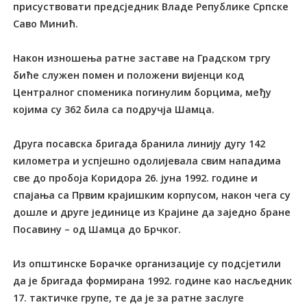
присуствовати предсједник Владе Републике Српске
Саво Минић.
Након изношења ратне заставе на Градском тргу
биће служен помен и положени вијенци код
Централног споменика погинулим борцима, међу
којима су 362 била са подручја Шамца.
Друга посавска бригада бранила линију дугу 142
километра и успјешно одолијевала свим нападима
све до пробоја Коридора 26. јуна 1992. године и
спајања са Првим крајишким корпусом, након чега су
дошле и друге јединице из Крајине да заједно бране
Посавину – од Шамца до Брчког.
Из општинске Борачке организације су подсјетили
да је бригада формирана 1992. године као насљедник
17. тактичке групе, те да је за ратне заслуге