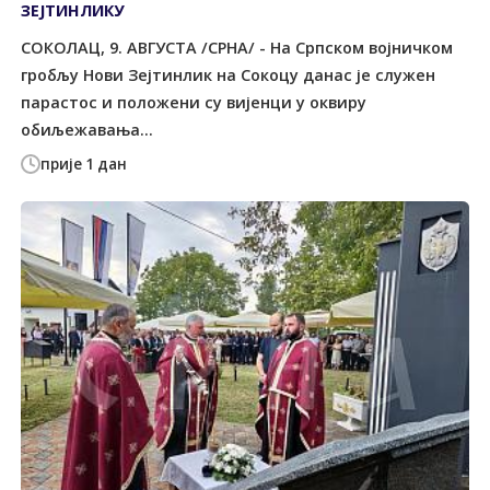
ЗЕЈТИНЛИКУ
СОКОЛАЦ, 9. АВГУСТА /СРНА/ - На Српском војничком
гробљу Нови Зејтинлик на Сокоцу данас је служен
парастос и положени су вијенци у оквиру
обиљежавања...
прије 1 дан