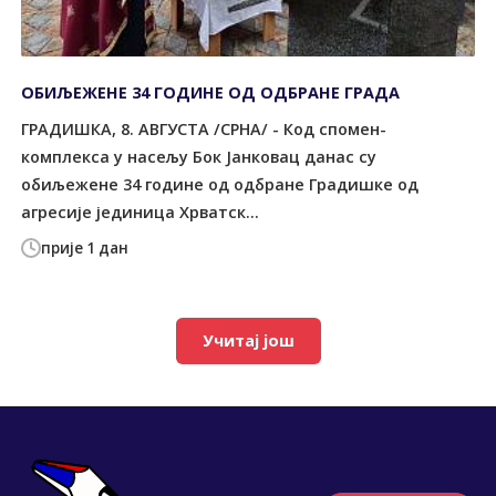
ОБИЉЕЖЕНЕ 34 ГОДИНЕ ОД ОДБРАНЕ ГРАДА
ГРАДИШКА, 8. АВГУСТА /СРНА/ - Код спомен-
комплекса у насељу Бок Јанковац данас су
обиљежене 34 године од одбране Градишке од
агресије јединица Хрватск...
прије 1 дан
Учитај још