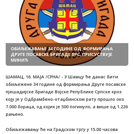
ОБИЉЕЖАВАЊЕ 34 ГОДИНЕ ОД ФОРМИРАЊА
ДРУГЕ ПОСАВСКЕ БРИГАДЕ ВРС, ПРИСУСТВУЈЕ
МИНИЋ
ШАМАЦ, 16. МАЈА /СРНА/ - У Шамцу ће данас бити
обиљежене 34 године од формирања Друге посавске
пјешадијске бригаде Војске Републике Српске кроз
коју је у Одбрамбено-отаџбинском рату прошло око
7.000 бораца, од којих је 500 погинуло, а више од 1.226
рањено.
Обиљежавању ће на Градском тргу у 15.00 часова