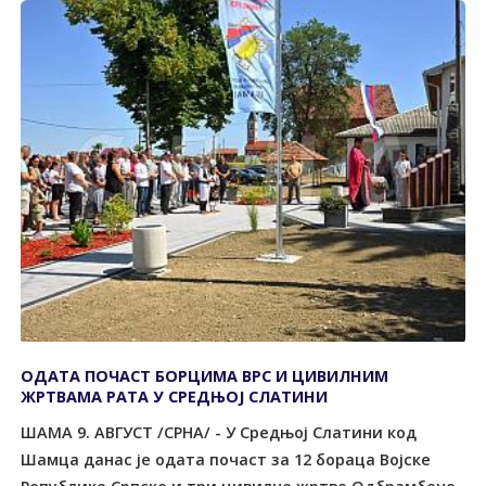
ОДАTА ПОЧАСT БОРЦИМА ВРС И ЦИВИЛНИМ
ЖРTВАМА РАTА У СРЕДЊОЈ СЛАTИНИ
ШАМА 9. АВГУСT /СРНА/ - У Средњој Слатини код
Шамца данас је одата почаст за 12 бораца Војске