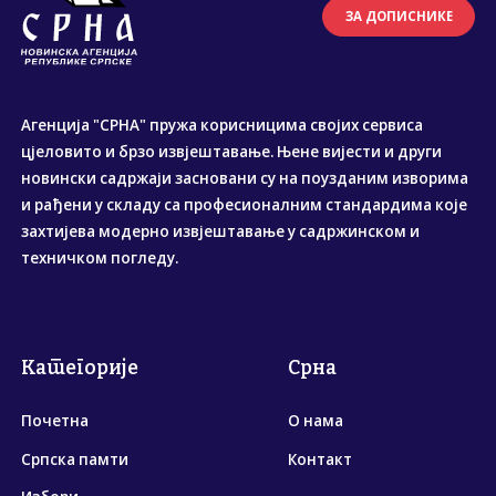
ЗА ДОПИСНИКЕ
Агенција "СРНА" пружа корисницима својих сервиса
цјеловито и брзо извјештавање. Њене вијести и други
новински садржаји засновани су на поузданим изворима
и рађени у складу са професионалним стандардима које
захтијева модерно извјештавање у садржинском и
техничком погледу.
Категорије
Срна
Почетна
О нама
Српска памти
Контакт