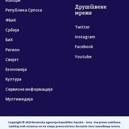
Избори
Друштвене
Република Српска
мреже
ФБиХ
Twitter
Србија
Instagram
БиХ
Facebook
Регион
Youtube
Свијет
Економија
Култура
Сервисне информације
Мултимедија
Copyright © 2023 Novinska agencija Republike Srpske - Srna. Sva prava zadržana.
Sadržaj ovih stranica se ne smije prenositi bez dozvole i bez navođenja izvora.