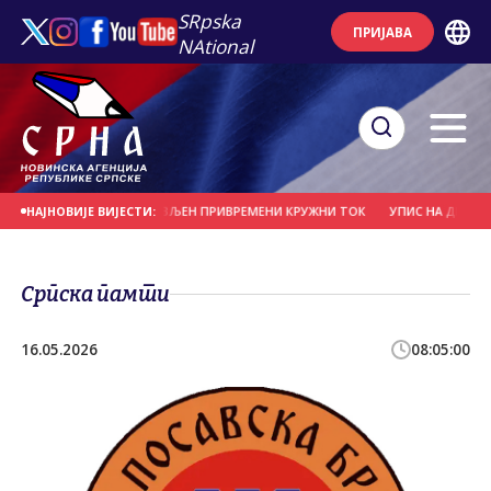
SRpska
ПРИЈАВА
NAtional
" У БАЊАЛУЦИ ПОСТАВЉЕН ПРИВРЕМЕНИ КРУЖНИ ТОК
УПИС НА ДРУГИ И ТР
НАЈНОВИЈЕ ВИЈЕСТИ:
Српска памти
16.05.2026
08:05:00