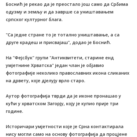
Боснић је рекао да је преостало још само да Србима
одузму и земљу и да заврше са уништавањем
српског културног блага.
"Са једне стране то је тотално уништавање, а са
друге крадеш и присвајаш", додао је Боснић.
На "Фејсбук" групи "Антиквитети, старине енд
умјетнине Хрватска" један члан је објавио
фотографије неколико православних икона сликаних
на дрвету, које дјелују врло старо.
Аутор фотографија тврди да је иконе пронашао у
кући у хрватском Загорју, коју је купио прије три
године.
Историчари умјетности које је Срна контактирала
нису могли само на основу фотографија да процјене