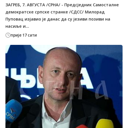
ЗАГРЕБ, 7. АВГУСТА /СРНА/ - Предсједник Самосталне
демократске српске странке /СДСС/ Милорад
Пуповац изјавио је данас да су језиви позиви на
насиље и...
прије 17 сати