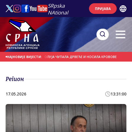
SRpska
ПРИЈАВА
NAtional
НА ДАНАШЊИ ДАН
ОЛУЈА ЧУПАЛА ДРВЕЋЕ И НОСИЛА КРОВОВЕ
ЈАКИ ПЉУ
НАЈНОВИЈЕ ВИЈЕСТИ:
Регион
17.05.2026
13:31:00