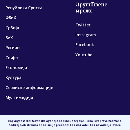
Друштвене
Република Српска
мреже
ФБиХ
Twitter
Србија
Instagram
БиХ
Facebook
Регион
Youtube
Свијет
Економија
Култура
Сервисне информације
Мултимедија
Copyright © 2023 Novinska agencija Republike Srpske - Srna. Sva prava zadržana.
Sadržaj ovih stranica se ne smije prenositi bez dozvole i bez navođenja izvora.