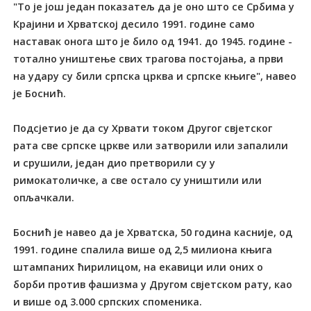
"То је још један показатељ да је оно што се Србима у
Крајини и Хрватској десило 1991. године само
наставак онога што је било од 1941. до 1945. године -
тотално уништење свих трагова постојања, а први
на удару су били српска црква и српске књиге", навео
је Боснић.
Подсјетио је да су Хрвати током Другог свјетског
рата све српске цркве или затворили или запалили
и срушили, један дио претворили су у
римокатоличке, а све остало су уништили или
опљачкали.
Боснић је навео да је Хрватска, 50 година касније, од
1991. године спалила више од 2,5 милиона књига
штампаних ћирилицом, на екавици или оних о
борби против фашизма у Другом свјетском рату, као
и више од 3.000 српских споменика.