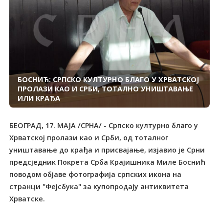
БОСНИЋ: СРПСКО КУЛТУРНО БЛАГО У ХРВАТСКОЈ
ПРОЛАЗИ КАО И СРБИ, ТОТАЛНО УНИШТАВАЊЕ
ИЛИ КРАЂА
БЕОГРАД, 17. МАЈА /СРНА/ - Српско културно благо у
Хрватској пролази као и Срби, од тоталног
уништавање до крађа и присвајање, изјавио је Срни
предсједник Покрета Срба Крајишника Миле Боснић
поводом објаве фотографија српских икона на
странци "Фејсбука" за купопродају антиквитета
Хрватске.