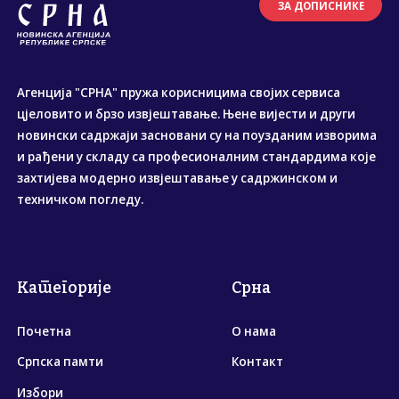
ЗА ДОПИСНИКЕ
Агенција "СРНА" пружа корисницима својих сервиса
цјеловито и брзо извјештавање. Њене вијести и други
новински садржаји засновани су на поузданим изворима
и рађени у складу са професионалним стандардима које
захтијева модерно извјештавање у садржинском и
техничком погледу.
Категорије
Срна
Почетна
О нама
Српска памти
Контакт
Избори