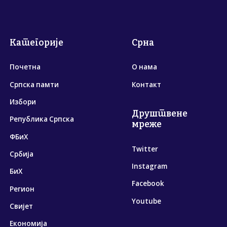
Категорије
Срна
Почетна
О нама
Српска памти
Контакт
Избори
Друштвене
Република Српска
мреже
ФБиХ
Twitter
Србија
Instagram
БиХ
Facebook
Регион
Youtube
Свијет
Економија