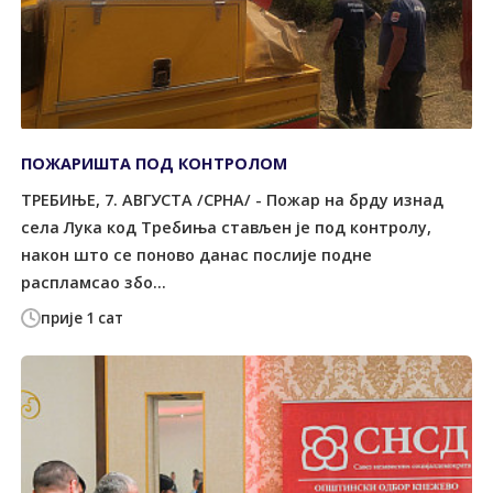
ПОЖАРИШТА ПОД КОНTРОЛОМ
ТРЕБИЊЕ, 7. АВГУСТА /СРНА/ - Пожар на брду изнад
села Лука код Tребиња стављен је под контролу,
након што се поново данас послије подне
распламсао збо...
прије 1 сат