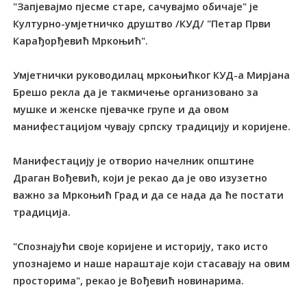
"Запјевајмо пјесме старе, сачувајмо обичаје" је
Културно-умјетничко друштво /КУД/ "Петар Први
Карађорђевић Мркоњић".
Умјетнички руководилац мркоњићког КУД-а Мирјана
Брешо рекла да је такмичење организовано за
мушке и женске пјевачке групе и да овом
манифестацијом чувају српску традицију и коријене.
Манифестацију је отворио начелник општине
Драган Вођевић, који је рекао да је ово изузетно
важно за Мркоњић Град и да се нада да ће постати
традиција.
"Спознајући своје коријене и историју, тако исто
упознајемо и наше нараштаје који стасавају на овим
просторима", рекао је Вођевић новинарима.