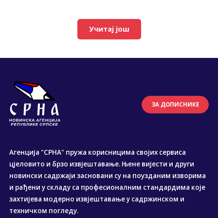
Учитај још
ЗА ДОПИСНИКЕ
Агенција "СРНА" пружа корисницима својих сервиса
цјеловито и брзо извјештавање. Њене вијести и други
новински садржаји засновани су на поузданим изворима
и рађени у складу са професионалним стандардима које
захтијева модерно извјештавање у садржинском и
техничком погледу.