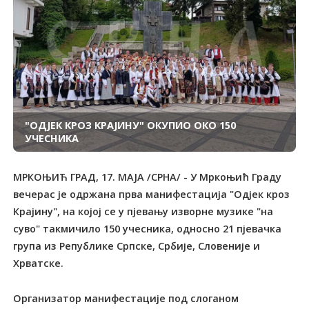
"ОДЈЕК КРОЗ КРАЈИНУ" ОКУПИО ОКО 150
УЧЕСНИКА
МРКОЊИЋ ГРАД, 17. МАЈА /СРНА/ - У Мркоњић Граду
вечерас је одржана прва манифестација "Одјек кроз
Крајину", на којој се у пјевању изворне музике "на
суво" такмичило 150 учесника, односно 21 пјевачка
група из Републике Српске, Србије, Словеније и
Хрватске.
Организатор манифестације под слоганом