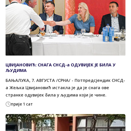
ЦВИЈАНОВИЋ: СНАГА СНСД-а ОДУВИЈЕК ЈЕ БИЛА У
ЉУДИМА
БАЊАЛУКА, 7. АВГУСТА /СРНА/ - Потпредсјендик СНСД-
а Жељка Цвијановић истакла је да је снага ове
странке одувијек била у људима који је чине.
прије 1 сат