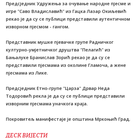
Предсједник Удружења за очување народне пјесме и
игре "Саво Владиславић" из Гацка Лазар Окиљевић
рекао је да су се публици представили аутентичном
изворном пјесмом - гангом.
Представник мушке пјевачке групе Радничког
културно-умјетничког друштва "Пелагић" из
Бањалуке Бранислав Зорић рекао је да су се
представили пјесмама из околине Гламоча, а жене
пјесмама из Лике.
Предсједник Етно-групе "Царза" Дрвар Неда
Тодоровић рекла је да су се публици представили
изворним пјесмама уначкога краја.
Покровитељ манифестаје је општина Мркоњић Град.
ДЕСК ВИЈЕСТИ