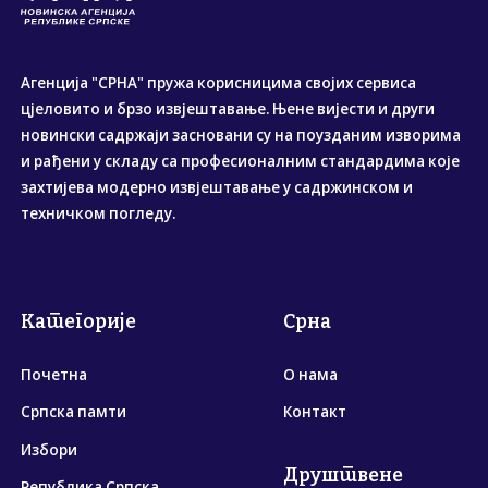
Агенција "СРНА" пружа корисницима својих сервиса
цјеловито и брзо извјештавање. Њене вијести и други
новински садржаји засновани су на поузданим изворима
и рађени у складу са професионалним стандардима које
захтијева модерно извјештавање у садржинском и
техничком погледу.
Категорије
Срна
Почетна
О нама
Српска памти
Контакт
Избори
Друштвене
Република Српска