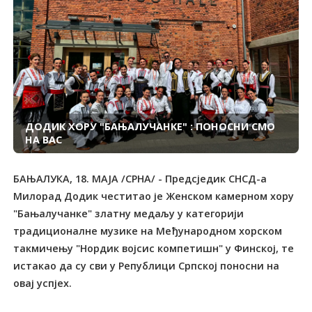
ДОДИК ХОРУ "БАЊАЛУЧАНКЕ" : ПОНОСНИ СМО
НА ВАС
БАЊАЛУКА, 18. МАЈА /СРНА/ - Предсједик СНСД-а
Милорад Додик честитао је Женском камерном хору
"Бањалучанке" златну медаљу у категорији
традиционалне музике на Међународном хорском
такмичењу "Нордик војсис компетишн" у Финској, те
истакао да су сви у Републици Српској поносни на
овај успјех.