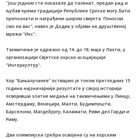
"Још једном сте показале да таленат, предан рад и
љубав према традицији Републике Српске могу бити
препознати и награђени широм свијета. Поносни
смо на вас", навео је Додик у објави на друштвеној
мрежи "Икс".
Такмичење је одржано од 14. до 18. маја у Лахти, у
организацији Свјетске хорске асоцијације
"Интеркултур".
Хор "Бањалучанке" остварио је током претходних 15
година најзначајније резултате у својој историји
освојивши златне медаље на такмичењима у Линцу,
Амстердаму, Венецији, Малти, Будимпешти,
Барселони, Магдебургу, Каламати, Риви дел Гарди и
Риму.
Два олимпијска сребра освојена су на хорским