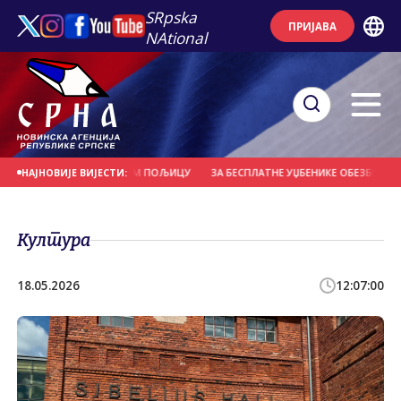
SRpska
ПРИЈАВА
NAtional
М ПОЖАР У ПЕTРОВОМ ПОЉИЦУ
ЗА БЕСПЛАТНЕ УЏБЕНИКЕ ОБЕЗБИЈЕЂЕНО 
НАЈНОВИЈЕ ВИЈЕСТИ:
Култура
18.05.2026
12:07:00