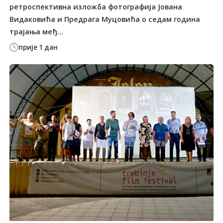
ретроспективна изложба фотографија Јована
Видаковића и Предрага Муцовића о седам година
трајања међ...
прије 1 дан