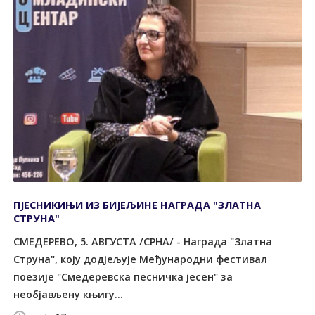
ПЈЕСНИКИЊИ ИЗ БИЈЕЉИНЕ НАГРАДА "ЗЛАТНА
СТРУНА"
СМЕДЕРЕВО, 5. АВГУСТА /СРНА/ - Награда "Златна
Струна", коју додјељује Међународни фестивал
поезије "Смедеревска песничка јесен" за
необјављену књигу...