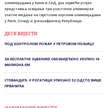
олимпијадама у Кини и САД, док највећи успјех
представља освајање три узастопне олимпијске
златне медаље на свјетским хорским олимпијадама
у Риги, Сочију и Јужноафричкој Републици.
ДЕСК ВИЈЕСТИ
ПОД КОНTРОЛОМ ПОЖАР У ПЕTРОВОМ ПОЉИЦУ
ЗА БЕСПЛАТНЕ УЏБЕНИКЕ ОБЕЗБИЈЕЂЕНО УКУПНО 16
МИЛИОНА КМ
СТЕВАНДИЋ: У РОГАТИЦИ УПИСАНО 52 ОДСТО ВИШЕ
ПРВАЧИЋА