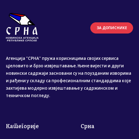
ЗА ДОПИСНИКЕ
Агенција "СРНА" пружа корисницима својих сервиса
цјеловито и брзо извјештавање. Њене вијести и други
новински садржаји засновани су на поузданим изворима
и рађени у складу са професионалним стандардима које
захтијева модерно извјештавање у садржинском и
техничком погледу.
Категорије
Срна