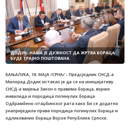
ДОДИК: НАША ЈЕ ДУЖНОСТ ДА ЖРТВА БОРАЦА
БУДЕ ТРАЈНО ПОШТОВАНА
БАЊАЛУКА, 18. МАЈА /СРНА/ - Предсједник СНСД-а
Милорад Додик истакао је да се на иницијативу
СНСД-a мијења Закон о правима бораца, војних
инвалида и породица погинулих бораца
Одбрамбено-отаџбинског рата како би се додатно
унаприједила права породица погинулих бораца и
одликованих бораца Војске Републике Српске.