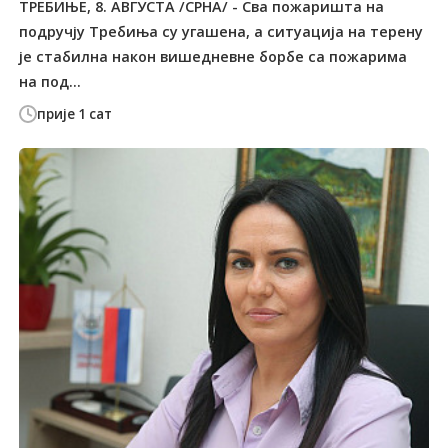
ТРЕБИЊЕ, 8. АВГУСТА /СРНА/ - Сва пожаришта на
подручју Требиња су угашена, а ситуација на терену
је стабилна након вишедневне борбе са пожарима
на под...
прије 1 сат