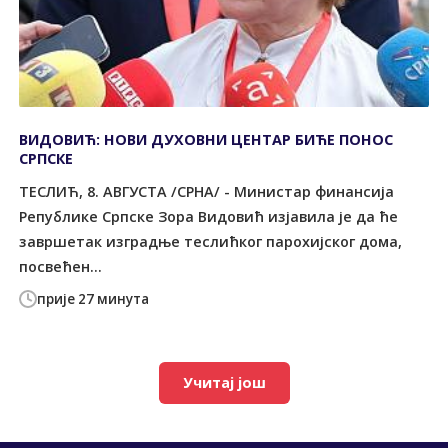
ВИДОВИЋ: НОВИ ДУХОВНИ ЦЕНТАР БИЋЕ ПОНОС
СРПСКЕ
ТЕСЛИЋ, 8. АВГУСТА /СРНА/ - Министар финансија
Републике Српске Зора Видовић изјавила је да ће
завршетак изградње теслићког парохијског дома,
посвећен...
прије 27 минута
Учитај још