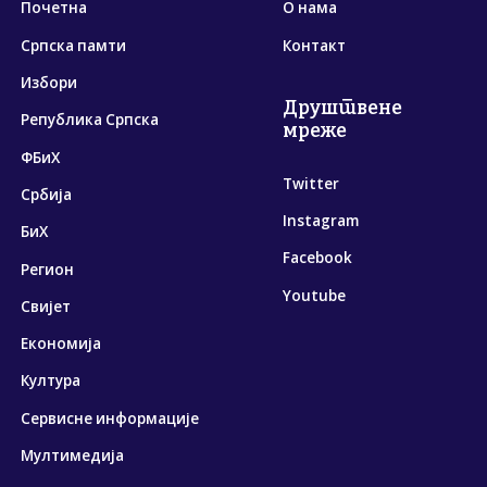
Почетна
О нама
Српска памти
Контакт
Избори
Друштвене
Република Српска
мреже
ФБиХ
Twitter
Србија
Instagram
БиХ
Facebook
Регион
Youtube
Свијет
Економија
Култура
Сервисне информације
Мултимедија