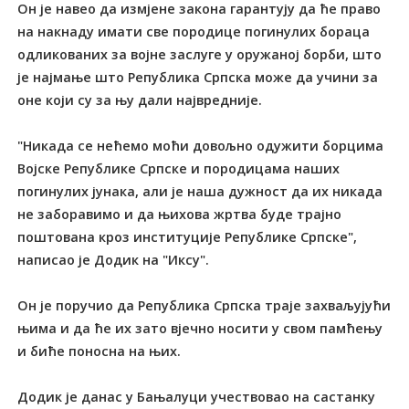
Он је навео да измјене закона гарантују да ће право
на накнаду имати све породице погинулих бораца
одликованих за војне заслуге у оружаној борби, што
је најмање што Република Српска може да учини за
оне који су за њу дали највредније.
"Никада се нећемо моћи довољно одужити борцима
Војске Републике Српске и породицама наших
погинулих јунака, али је наша дужност да их никада
не заборавимо и да њихова жртва буде трајно
поштована кроз институције Републике Српске",
написао је Додик на "Иксу".
Он је поручио да Република Српска траје захваљујући
њима и да ће их зато вјечно носити у свом памћењу
и биће поносна на њих.
Додик је данас у Бањалуци учествовао на састанку