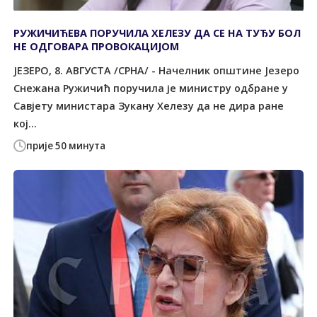
РУЖИЧИЋЕВА ПОРУЧИЛА ХЕЛЕЗУ ДА СЕ НА ТУЂУ БОЛ
НЕ ОДГОВАРА ПРОВОКАЦИЈОМ
ЈЕЗЕРО, 8. АВГУСТА /СРНА/ - Начелник општине Језеро
Снежана Ружичић поручила је министру одбране у
Савјету министара Зукану Хелезу да не дира ране
кој...
прије 50 минута