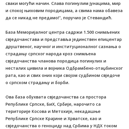
сваки могући начин. Слава погинулим јунацима, мир
и спокој њиховим породицама, а свима нама обавеза
да се никад не предамо!", поручио је Стевандић.
База Меморијалног центра садржи 1.500 снимљених
свједочанстава и представља јединствен епицентар
друштвеног, научног и институционалног сазнања о
страдању српског народа кроз снимљена
свједочанства чланова породица погинулих и
несталих цивила и војника Одбрамбено-отаџбинског
рата, као и свих оних који својом судбином свједоче
о српском страдању и борби.
Ова база обухвата свједочанства са простора
Републике Српске, БиХ, Србије, нарочито са
територије Косова и Метохије, некадашње
Републике Српске Крајине и Хрватске, као и
свједочанства о геноциду над Србима у НДХ током