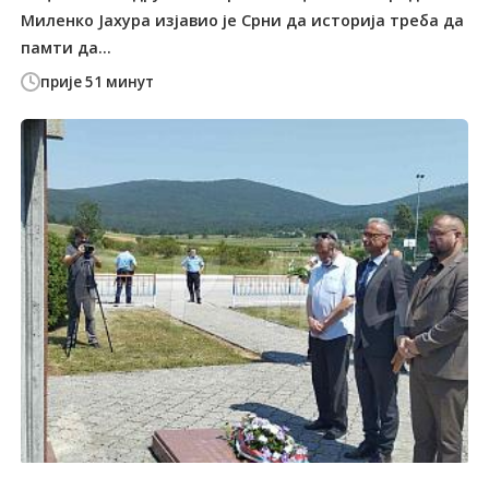
Миленко Јахура изјавио је Срни да историја треба да
памти да...
прије 51 минут