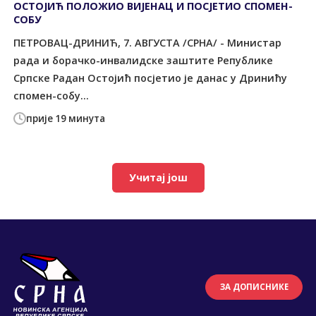
ОСТОЈИЋ ПОЛОЖИО ВИЈЕНАЦ И ПОСЈЕТИО СПОМЕН-
СОБУ
ПЕТРОВАЦ-ДРИНИЋ, 7. АВГУСТА /СРНА/ - Министар
рада и борачко-инвалидске заштите Републике
Српске Радан Остојић посјетио је данас у Дринићу
спомен-собу...
прије 19 минута
Учитај још
ЗА ДОПИСНИКЕ