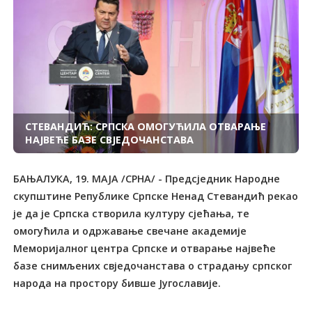
СТЕВАНДИЋ: СРПСКА ОМОГУЋИЛА ОТВАРАЊЕ
НАЈВЕЋЕ БАЗЕ СВЈЕДОЧАНСТАВА
БАЊАЛУКА, 19. МАЈА /СРНА/ - Предсједник Народне
скупштине Републике Српске Ненад Стевандић рекао
је да је Српска створила културу сјећања, те
омогућила и одржавање свечане академије
Меморијалног центра Српске и отварање највеће
базе снимљених свједочанстава о страдању српског
народа на простору бивше Југославије.