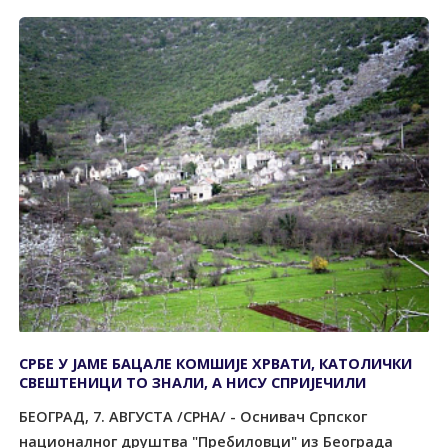
СРБЕ У ЈАМЕ БАЦАЛЕ КОМШИЈЕ ХРВАТИ, КАТОЛИЧКИ
СВЕШТЕНИЦИ ТО ЗНАЛИ, А НИСУ СПРИЈЕЧИЛИ
БЕОГРАД, 7. АВГУСТА /СРНА/ - Оснивач Српског
националног друштва "Пребиловци" из Београда