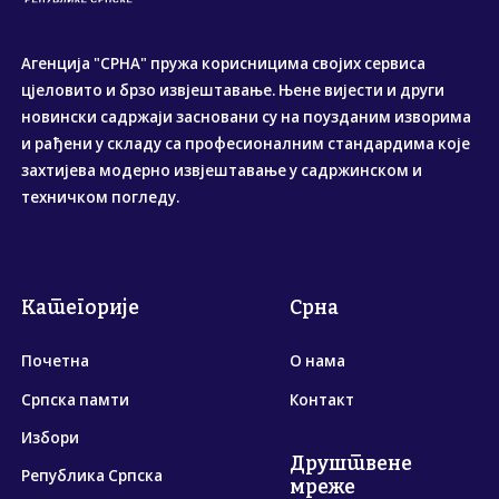
Агенција "СРНА" пружа корисницима својих сервиса
цјеловито и брзо извјештавање. Њене вијести и други
новински садржаји засновани су на поузданим изворима
и рађени у складу са професионалним стандардима које
захтијева модерно извјештавање у садржинском и
техничком погледу.
Категорије
Срна
Почетна
О нама
Српска памти
Контакт
Избори
Друштвене
Република Српска
мреже