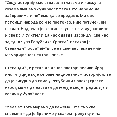
"Своју историју смо стварали главама и крвљу, а
сузама пишемо будућност тако што нећемо да
заборавимо и нећемо да се предамо. Ми смо
потомци народа који је претекао, није потучен, ни
поклан. Надјачао је фашисте, усташе и муџахедине
и све који су хтјели да нас одавде избришу. Све нас
заједно чува Република Српска", истакао је
Стевандић обраћајући се на свечаној академији
Меморијалног центра Српске.
Стевандић је рекао да данас постоји велики број
институција које се баве националном историјом, те
да је сигурно да само у Републици Српској српски
народ може да настави да његује своје традиције и
корача у будућност.
"У завјет тога морамо да кажемо шта смо све
спремни – да је бранимо у сваком тренутку и на