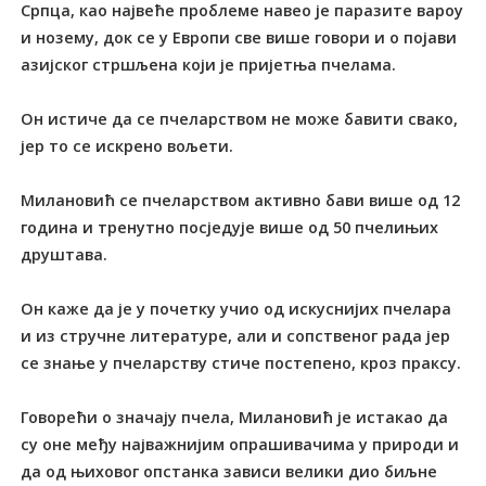
Српца, као највеће проблеме навео је паразите вароу
и нозему, док се у Европи све више говори и о појави
азијског стршљена који је пријетња пчелама.
Он истиче да се пчеларством не може бавити свако,
јер то се искрено вољети.
Милановић се пчеларством активно бави више од 12
година и тренутно посједује више од 50 пчелињих
друштава.
Он каже да је у почетку учио од искуснијих пчелара
и из стручне литературе, али и сопственог рада јер
се знање у пчеларству стиче постепено, кроз праксу.
Говорећи о значају пчела, Милановић је истакао да
су оне међу најважнијим опрашивачима у природи и
да од њиховог опстанка зависи велики дио биљне