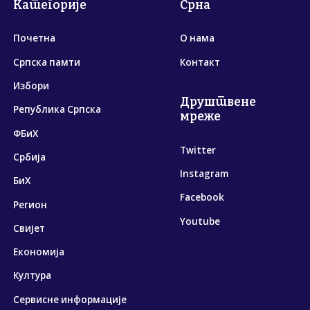
Категорије
Срна
Почетна
О нама
Српска памти
Контакт
Избори
Друштвене
Република Српска
мреже
ФБиХ
Twitter
Србија
Instagram
БиХ
Facebook
Регион
Youtube
Свијет
Економија
Култура
Сервисне информације