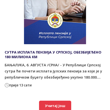
СУТРА ИСПЛАТА ПЕНЗИЈА У СРПСКОЈ, ОБЕЗБИЈЕЂЕНО
180 МИЛИОНА КМ
БАЊАЛУКА, 6. АВГУСТА /СРНА/ - У Републици Српској
сутра ће почети исплата јулских пензија за које је у
републичком буџету обезбијеђено укупно 180.000....
прије 13 сати
Учитај још