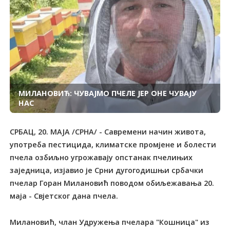
МИЛАНОВИЋ: ЧУВАЈМО ПЧЕЛЕ ЈЕР ОНЕ ЧУВАЈУ
НАС
СРБАЦ, 20. МАЈА /СРНА/ - Савремени начин живота,
употреба пестицида, климатске промјене и болести
пчела озбиљно угрожавају опстанак пчелињих
заједница, изјавио је Срни дугогодишњи србачки
пчелар Горан Милановић поводом обиљежавања 20.
маја - Свјетског дана пчела.
Милановић, члан Удружења пчелара "Кошница" из