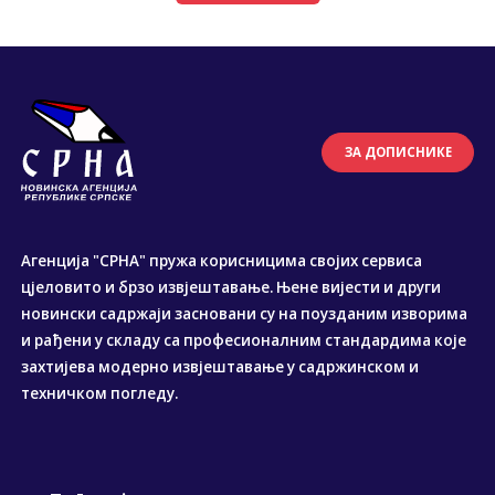
ЗА ДОПИСНИКЕ
Агенција "СРНА" пружа корисницима својих сервиса
цјеловито и брзо извјештавање. Њене вијести и други
новински садржаји засновани су на поузданим изворима
и рађени у складу са професионалним стандардима које
захтијева модерно извјештавање у садржинском и
техничком погледу.