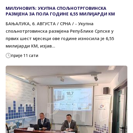
МИЛУНОВИЋ: УКУПНА СПОЉНОТРГОВИНСКА
РАЗМЈЕНА ЗА ПОЛА ГОДИНЕ 6,55 МИЛИЈАРДИ КМ
БАЊАЛУКА, 6. АВГУСТА / СРНА / - Укупна
спољнотрговинска размјена Републике Српске у
првих шест мјесеци ове године износила је 6,55
милијарди КМ, изјав...
прије 11 сати