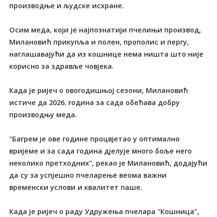
производње и људске исхране.
Осим меда, који је најпознатији пчелињи производ,
Милановић прикупља и полен, прополис и пергу,
наглашавајући да из кошнице нема ништа што није
корисно за здравље човјека.
Када је ријеч о овогодишњој сезони, Милановић
истиче да 2026. година за сада обећава добру
производњу меда.
"Багрем је ове године процвјетао у оптимално
вријеме и за сада година дјелује много боље него
неколико претходних", рекао је Милановић, додајући
да су за успјешно пчеларење веома важни
временски услови и квалитет паше.
Када је ријеч о раду Удружења пчелара "Кошница",