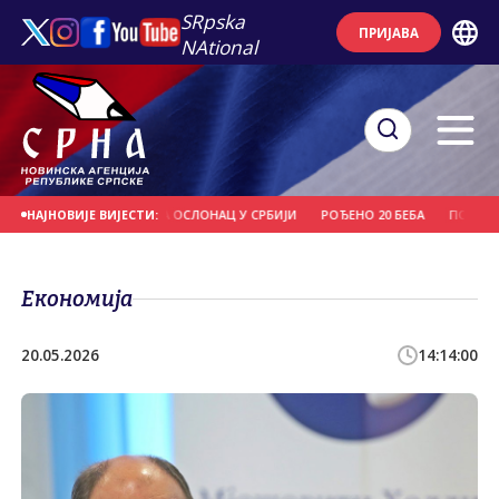
SRpska
ПРИЈАВА
NAtional
ДОДИК: СРПСКА ИМА ОСЛОНАЦ У СРБИЈИ
РОЂЕНО 20 БЕБА
ПОЈАЧАН 
НАЈНОВИЈЕ ВИЈЕСТИ:
Економија
20.05.2026
14:14:00