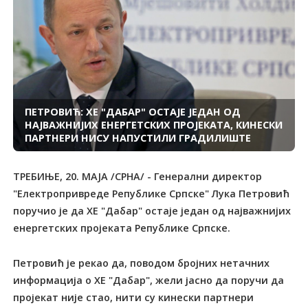
ПЕТРОВИЋ: ХЕ "ДАБАР" ОСТАЈЕ ЈЕДАН ОД
НАЈВАЖНИЈИХ ЕНЕРГЕТСКИХ ПРОЈЕКАТА, КИНЕСКИ
ПАРТНЕРИ НИСУ НАПУСТИЛИ ГРАДИЛИШТЕ
ТРЕБИЊЕ, 20. МАЈА /СРНА/ - Генерални директор
"Електропривреде Републике Српске" Лука Петровић
поручио је да ХЕ "Дабар" остаје један од најважнијих
енергетских пројеката Републике Српске.
Петровић је рекао да, поводом бројних нетачних
информација о ХЕ "Дабар", жели јасно да поручи да
пројекат није стао, нити су кинески партнери