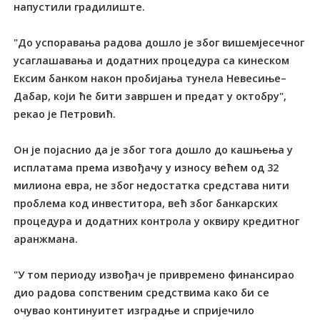
напустили градилиште.
"До успоравања радова дошло је због вишемјесечног
усаглашавања и додатних процедура са кинеском
Ексим банком након пробијања тунела Невесиње–
Дабар, који ће бити завршен и предат у октобру",
рекао је Петровић.
Он је појаснио да је због тога дошло до кашњења у
исплатама према извођачу у износу већем од 32
милиона евра, не због недостатка средстава нити
проблема код инвеститора, већ због банкарских
процедура и додатних контрола у оквиру кредитног
аранжмана.
"У том периоду извођач је привремено финансирао
дио радова сопственим средствима како би се
очувао континуитет изградње и спријечило