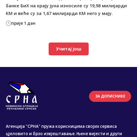
банке БиХ на крају јуна износиле су 19,98 милијарди
КМ и веће су за 1,67 милијарди КМ него у мају.
прије 1 дан
Учитај још
ЗА ДОПИСНИКЕ
Агенција "СРНА" пружа корисницима својих сервиса
цјеловито и брзо извјештавање. Њене вијести и други