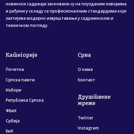
новински садржаји засновани су на поузданим изворима
и рађени у складу са професионалним стандардима које
захтијева модерно извјештавање у садржинском и
техничком погледу.
Категорије
Срна
Почетна
О нама
Српска памти
Контакт
Избори
Друштвене
Република Српска
мреже
ФБиХ
Twitter
Србија
Instagram
БиХ