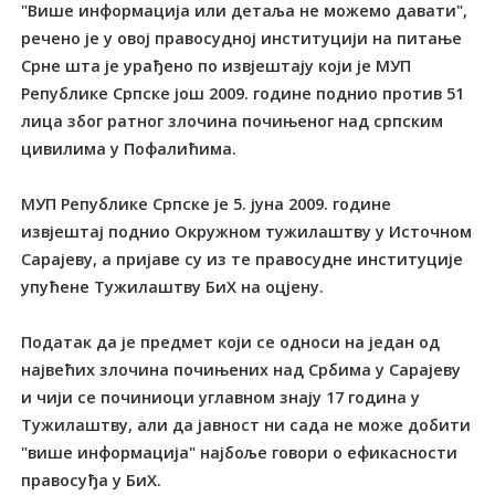
"Више информација или детаља не можемо давати",
речено је у овој правосудној институцији на питање
Срне шта је урађено по извјештају који је МУП
Републике Српске још 2009. године поднио против 51
лица због ратног злочина почињеног над српским
цивилима у Пофалићима.
МУП Републике Српске је 5. јуна 2009. године
извјештај поднио Окружном тужилаштву у Источном
Сарајеву, а пријаве су из те правосудне институције
упућене Тужилаштву БиХ на оцјену.
Податак да је предмет који се односи на један од
највећих злочина почињених над Србима у Сарајеву
и чији се починиоци углавном знају 17 година у
Тужилаштву, али да јавност ни сада не може добити
"више информација" најбоље говори о ефикасности
правосуђа у БиХ.