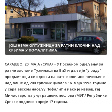
ЈОШ НЕМА ОПТУЖНИЦА ЗА РАТНИ ЗЛОЧИН НАД
СРБИМА У ПОФАЛИЋИМА
САРАЈЕВО, 20. МАЈА /СРНА/ - У Посебном одјељењу за
ратне злочине Тужилаштва БиХ и даље је "у раду"
предмет који се односи на ратне злочине почињене
над више од 200 српских цивила 16. маја 1992. године
у сарајевском насељу Пофалићи иако је извјештај
Министарства унутрашњих послова /МУП/ Републике
Српске поднесен прије 17 година.