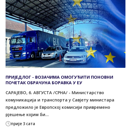
ПРИЈЕДЛОГ - ВОЗАЧИМА ОМОГУЋИТИ ПОНОВНИ
ПОЧЕТАК ОБРАЧУНА БОРАВКА У ЕУ
САРАЈЕВО, 6. АВГУСTА /СРНА/ - Министарство
комуникација и транспорта у Савјету министара
предложило је Европској комисији привремено
рјешење којим би...
прије 3 сата