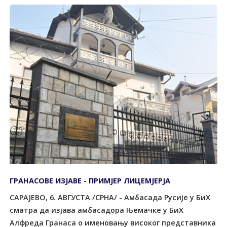
ГРАНАСОВЕ ИЗЈАВЕ - ПРИМЈЕР ЛИЦЕМЈЕРЈА
САРАЈЕВО, 6. АВГУСТА /СРНА/ - Амбасада Русије у БиХ
сматра да изјава амбасадора Њемачке у БиХ
Алфреда Гранаса о именовању високог представника