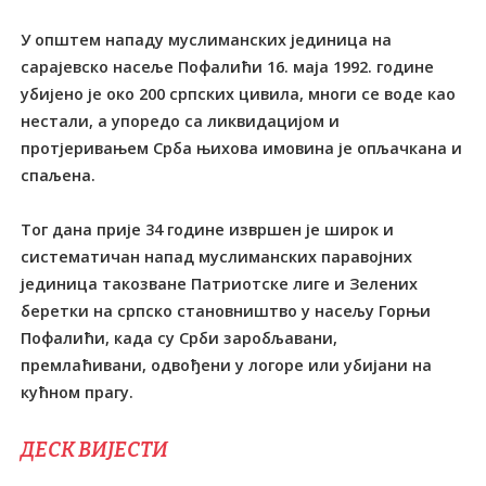
У општем нападу муслиманских јединица на
сарајевско насеље Пофалићи 16. маја 1992. године
убијено је око 200 српских цивила, многи се воде као
нестали, а упоредо са ликвидацијом и
протјеривањем Срба њихова имовина је опљачкана и
спаљена.
Тог дана прије 34 године извршен је широк и
систематичан напад муслиманских паравојних
јединица такозване Патриотске лиге и Зелених
беретки на српско становништво у насељу Горњи
Пофалићи, када су Срби заробљавани,
премлаћивани, одвођени у логоре или убијани на
кућном прагу.
ДЕСК ВИЈЕСТИ