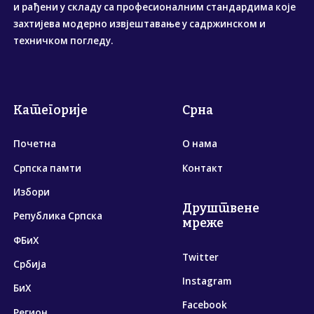
и рађени у складу са професионалним стандардима које
захтијева модерно извјештавање у садржинском и
техничком погледу.
Категорије
Срна
Почетна
О нама
Српска памти
Контакт
Избори
Друштвене
Република Српска
мреже
ФБиХ
Twitter
Србија
Instagram
БиХ
Facebook
Регион