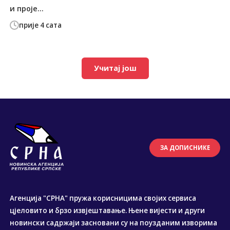
и проје...
прије 4 сата
Учитај још
ЗА ДОПИСНИКЕ
Агенција "СРНА" пружа корисницима својих сервиса
цјеловито и брзо извјештавање. Њене вијести и други
новински садржаји засновани су на поузданим изворима