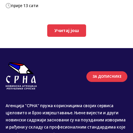
прије 13 сати
Учитај још
ЗА ДОПИСНИКЕ
Агенција "СРНА" пружа корисницима својих сервиса
цјеловито и брзо извјештавање. Њене вијести и други
новински садржаји засновани су на поузданим изворима
и рађени у складу са професионалним стандардима које