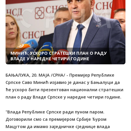
МИНИЋ: УСКОРО СТРАТЕШКИ ПЛАН О РАДУ
ВЛАДЕ У НАРЕДНЕ ЧЕТИРИ ГОДИНЕ
БАЊАЛУКА, 20. МАЈА /СРНА/ - Премијер Републике
Српске Саво Минић изјавио је данас у Бањалуци да
ће ускоро бити презентован национални стратешки
план о раду Владе Српске у наредне четири године.
"Влада Републике Српске ради пуном паром.
Договорили смо са премијером Србије Ђуром
Мацутом да имамо заједничке сједнице влада