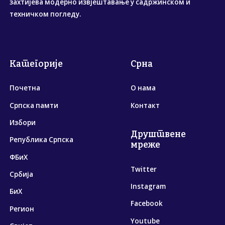
захтијева модерно извјештавање у садржинском и
техничком погледу.
Категорије
Срна
Почетна
О нама
Српска памти
Контакт
Избори
Друштвене
Република Српска
мреже
ФБиХ
Twitter
Србија
Instagram
БиХ
Facebook
Регион
Youtube