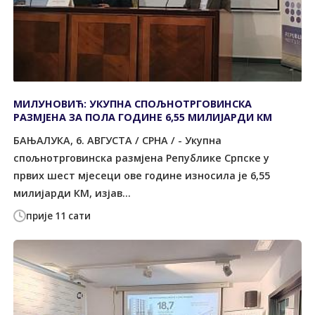
МИЛУНОВИЋ: УКУПНА СПОЉНОТРГОВИНСКА
РАЗМЈЕНА ЗА ПОЛА ГОДИНЕ 6,55 МИЛИЈАРДИ КМ
БАЊАЛУКА, 6. АВГУСТА / СРНА / - Укупна
спољнотрговинска размјена Републике Српске у
првих шест мјесеци ове године износила је 6,55
милијарди КМ, изјав...
прије 11 сати