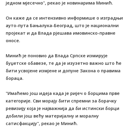
једном мјесечно", рекао је новинарима Минић.
Он каже да се интензивно информише о изградњи
ауто-пута Бањалука-Београд, што је национални
пројекат и да Влада рјешава имовинско-правне
оносе.
Минић је поновио да Влада Српске измирује
буџетске обавезе, те да је изузетно важно што ће
бити усвојене измјене и допуне Закона о правима
бораца.
"Имаћемо још идеја када је ријеч о борцима прве
категорије. Сви морају бити спремни за борачку
ревизију која је најважнија да би истински борци
добили још већу материјалну и моралну
сатисфакцију", рекао је Минић.