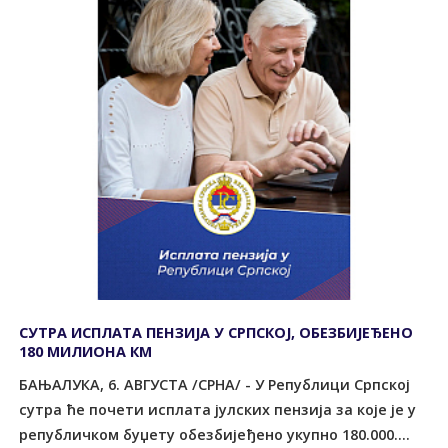
СУТРА ИСПЛАТА ПЕНЗИЈА У СРПСКОЈ, ОБЕЗБИЈЕЂЕНО
180 МИЛИОНА КМ
БАЊАЛУКА, 6. АВГУСТА /СРНА/ - У Републици Српској
сутра ће почети исплата јулских пензија за које је у
републичком буџету обезбијеђено укупно 180.000....