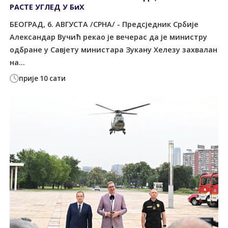
РАСТЕ УГЛЕД У БиХ
БЕОГРАД, 6. АВГУСТА /СРНА/ - Предсједник Србије
Александар Вучић рекао је вечерас да је министру
одбране у Савјету министара Зукану Хелезу захвалан
на...
прије 10 сати