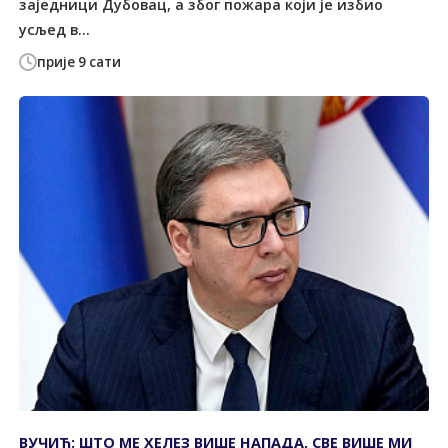
заједници Дубовац, а због пожара који је избио
усљед в...
прије 9 сати
ВУЧИЋ: ШТО МЕ ХЕЛЕЗ ВИШЕ НАПАДА, СВЕ ВИШЕ МИ