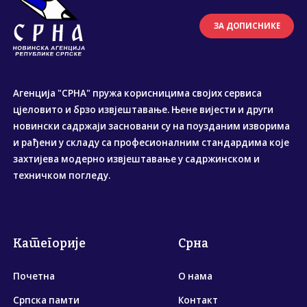
ЗА ДОПИСНИКЕ
Агенција "СРНА" пружа корисницима својих сервиса
цјеловито и брзо извјештавање. Њене вијести и други
новински садржаји засновани су на поузданим изворима
и рађени у складу са професионалним стандардима које
захтијева модерно извјештавање у садржинском и
техничком погледу.
Категорије
Срна
Почетна
О нама
Српска памти
Контакт