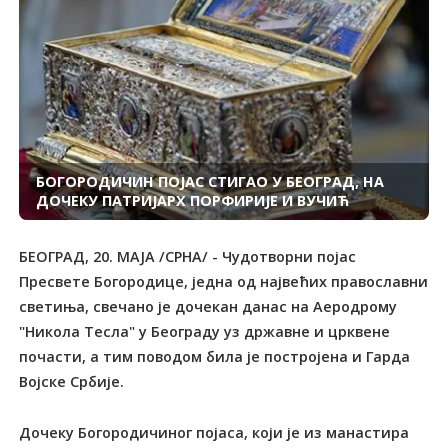
БОГОРОДИЧИН ПОЈАС СТИГАО У БЕОГРАД, НА
ДОЧЕКУ ПАТРИЈАРХ ПОРФИРИЈЕ И ВУЧИЋ
БЕОГРАД, 20. МАЈА /СРНА/ - Чудотворни појас
Пресвете Богородице, једна од највећих православни
светиња, свечано је дочекан данас на Аеродрому
"Никола Тесла" у Београду уз државне и црквене
почасти, а тим поводом била је постројена и Гарда
Војске Србије.
Дочеку Богородичиног појаса, који је из манастира