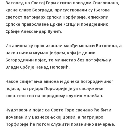
Ватопед на Светој Гори стигао поводом Спасовдана,
крсне славе Београда, присуствовали су Његова
светост патријарх српски Порфирије, епископи
Српске православне цркве /СПЦ/ и предсједник
Србије Александар Вучић.
Из авиона су прво изашли млађи монаси Ватопеда, а
након њих и игуман Јефрем, који је донио
Богородичин појас, те министар без потрфеља у
Влади Србије Ненад Поповић.
Након слијетања авиона и дочека Богородичиног
појаса, патријарх Порфирије је уз саслужење
свештенства на аеродрому служио молебан.
Чудотворни појас са Свете Горе свечано ће бити
дочекан и у Вазнесењској цркви, а патријарх
Порфирије ће потом служити празнично вечерње.