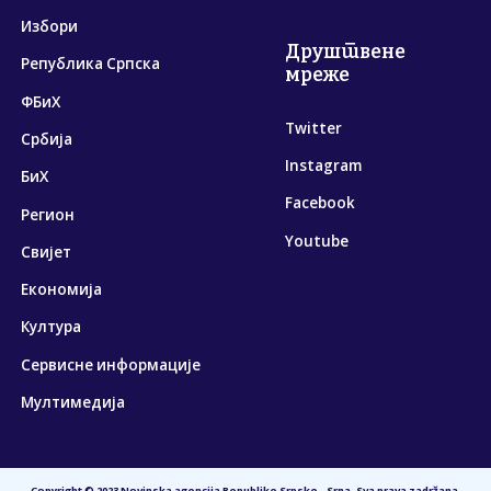
Избори
Друштвене
Република Српска
мреже
ФБиХ
Twitter
Србија
Instagram
БиХ
Facebook
Регион
Youtube
Свијет
Економија
Култура
Сервисне информације
Мултимедија
Copyright © 2023 Novinska agencija Republike Srpske - Srna. Sva prava zadržana.