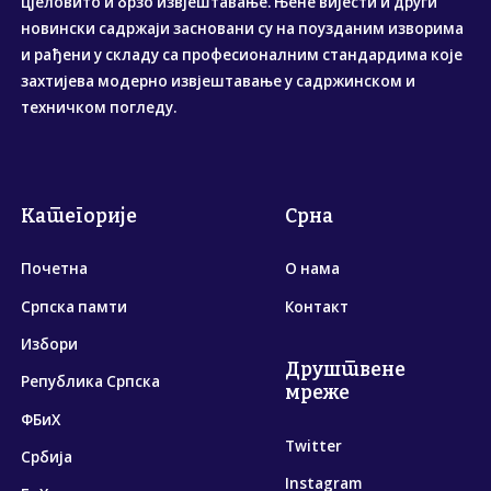
цјеловито и брзо извјештавање. Њене вијести и други
новински садржаји засновани су на поузданим изворима
и рађени у складу са професионалним стандардима које
захтијева модерно извјештавање у садржинском и
техничком погледу.
Категорије
Срна
Почетна
О нама
Српска памти
Контакт
Избори
Друштвене
Република Српска
мреже
ФБиХ
Twitter
Србија
Instagram