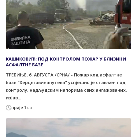
КАШИКОВИЋ: ПОД КОНТРОЛОМ ПОЖАР У БЛИЗИНИ
АСФАЛТНЕ БАЗЕ
TРЕБИЊЕ, 6. АВГУСTА /СРНА/ - Пожар код асфалтне
базе "Херцеговинапутева" успјешно је стављен под
контролу, надљудским напорима свих ангажованих,
изјав...
прије 1 сат