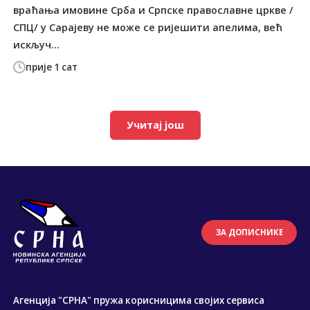
враћања имовине Срба и Српске православне цркве /
СПЦ/ у Сарајеву не може се ријешити апелима, већ
искључ...
прије 1 сат
Учитај још
ЗА ДОПИСНИКЕ
Агенција "СРНА" пружа корисницима својих сервиса