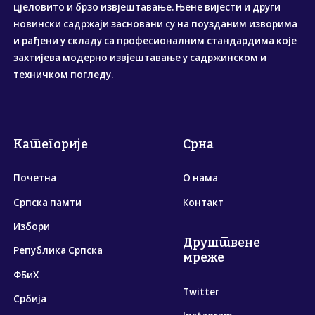
цјеловито и брзо извјештавање. Њене вијести и други
новински садржаји засновани су на поузданим изворима
и рађени у складу са професионалним стандардима које
захтијева модерно извјештавање у садржинском и
техничком погледу.
Категорије
Срна
Почетна
О нама
Српска памти
Контакт
Избори
Друштвене
Република Српска
мреже
ФБиХ
Twitter
Србија