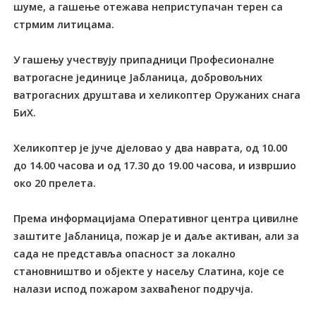
шуме, а гашење отежава неприступачан терен са
стрмим литицама.
У гашењу учествују припадници Професионалне
ватрогасне јединице Јабланица, добровољних
ватрогасних друштава и хеликоптер Оружаних снага
БиХ.
Хеликоптер је јуче дјеловао у два наврата, од 10.00
до 14.00 часова и од 17.30 до 19.00 часова, и извршио
око 20 прелета.
Према информацијама Оперативног центра цивилне
заштите Јабланица, пожар је и даље активан, али за
сада не представља опасност за локално
становништво и објекте у насељу Слатина, које се
налази испод пожаром захваћеног подручја.