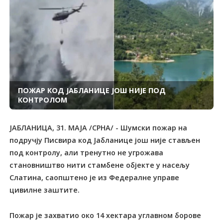
ПОЖАР КОД ЈАБЛАНИЦЕ ЈОШ НИЈЕ ПОД
КОНТРОЛОМ
ЈАБЛАНИЦА, 31. МАЈА /СРНА/ - Шумски пожар на
подручју Писвира код Јабланице још није стављен
под контролу, али тренутно не угрожава
становништво нити стамбене објекте у насељу
Слатина, саопштено је из Федералне управе
цивилне заштите.
Пожар је захватио око 14 хектара углавном борове