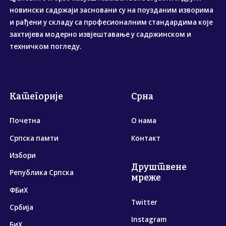
новински садржаји засновани су на поузданим изворима
и рађени у складу са професионалним стандардима које
захтијева модерно извјештавање у садржинском и
техничком погледу.
Категорије
Срна
Почетна
О нама
Српска памти
Контакт
Избори
Друштвене
Република Српска
мреже
ФБиХ
Twitter
Србија
Instagram
БиХ