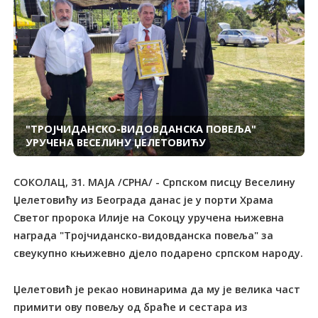
"ТРОЈЧИДАНСКО-ВИДОВДАНСКА ПОВЕЉА"
УРУЧЕНА ВЕСЕЛИНУ ЏЕЛЕТОВИЋУ
СОКОЛАЦ, 31. МАЈА /СРНА/ - Српском писцу Веселину
Џелетовићу из Београда данас је у порти Храма
Светог пророка Илије на Сокоцу уручена њижевна
награда "Тројчиданско-видовданска повеља" за
свеукупно књижевно дјело подарено српском народу.
Џелетовић је рекао новинарима да му је велика част
примити ову повељу од браће и сестара из