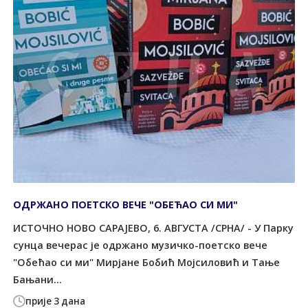
ОДРЖАНО ПОЕТСКО ВЕЧЕ "ОБЕЋАО СИ МИ"
ИСТОЧНО НОВО САРАЈЕВО, 6. АВГУСТА /СРНА/ - У Парку
сунца вечерас је одржано музичко-поетско вече
"Обећао си ми" Мирјане Бобић Мојсиловић и Тање
Бањани...
прије 3 дана