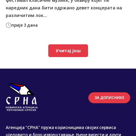
фестивал класичне музике, у оквиру којег ће
наредних дана бити одржано девет концерата на
различитим лок...
прије 3 дана
Учитај још
ЗА ДОПИСНИКЕ
Агенција "СРНА" пружа корисницима својих сервиса
цјеловито и брзо извјештавање. Њене вијести и други