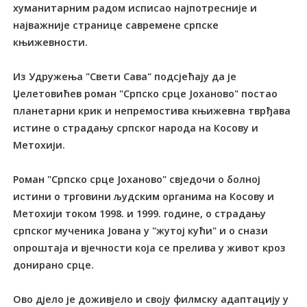
хуманитарним радом исписао најпотреснијe и
најважнијe странице савремене српске
књижевности.
Из Удружења "Свети Сава" подсјећају да је
Џелетовићев роман "Српско срце Јоханово" постао
планетарни крик и непремостива књижевна тврђава
истине о страдању српског народа на Косову и
Метохији.
Роман "Српско срце Јоханово" свједочи о болној
истини о трговини људским органима на Косову и
Метохији током 1998. и 1999. године, о страдању
српског мученика Јована у "жутој кући" и о снази
опроштаја и вјечности која се прелива у живот кроз
донирано срце.
Ово дјело је доживјело и своју филмску адаптацију у