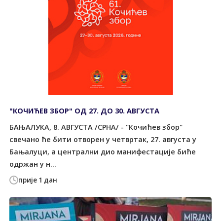
"КОЧИЋЕВ ЗБОР" ОД 27. ДО 30. АВГУСТА
БАЊАЛУКА, 8. АВГУСТА /СРНА/ - "Кочићев збор"
свечано ће бити отворен у четвртак, 27. августа у
Бањалуци, а централни дио манифестације биће
одржан у н...
прије 1 дан