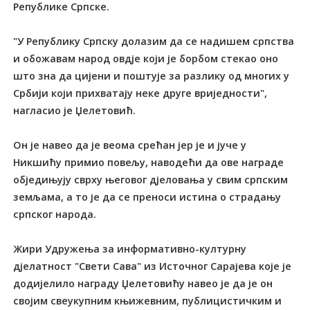
Републике Српске.
"У Републику Српску долазим да се надишем српства
и обожавам народ овдје који је борбом стекао оно
што зна да цијени и поштује за разлику од многих у
Србији који прихватају неке друге вриједности",
нагласио је Џелетовић.
Он је навео да је веома срећан јер је и јуче у
Никшићу примио повељу, наводећи да ове награде
обједињују сврху његовог дјеловања у свим српским
земљама, а то је да се преноси истина о страдању
српског народа.
Жири Удружења за информативно-културну
дјелатност "Свети Сава" из Источног Сарајева које је
додијелило награду Џелетовићу навео је да је он
својим свеукупним књижевним, публицистичким и