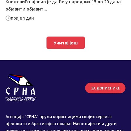
Кнежевић најавио је да ће у наредних 15 до 20 дана
објавити објавит...
прије 1 дан
Учитај још
ЗА ДОПИСНИКЕ
Агенција "СРНА" пружа корисницима својих сервиса
цјеловито и брзо извјештавање. Њене вијести и други
новински садржаји засновани су на поузданим изворима