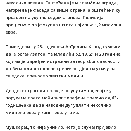
неколико возила. Оштећена је и стамбена зграда,
нагорјела је фасада са више страна, а оштећени су
прозори на укупно седам станова. Полиција
процјењује да је укупна штета најмање 1,2 милиона
евра.
Приведени су 23-годишња Анђелина Х. под сумњом
да је организатор, те младићи од 19, 21 и 23 године,
којима је одређен истражни затвор због опасности
да би могли да понове кривично дјело и утичу на
свједоке, преносе хрватски медији.
Двадесеттрогодишњак је по упутама дјевојке у
порукама преко мобилног телефона тражио од 63-
годишњака да за наводни дуг уплати неколико
милиона евра у криптовалутама.
Мушкарац то није учинио, него је случај пријавио