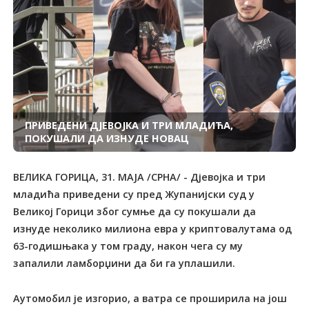
ПРИВЕДЕНИ ДЈЕВОЈКА И ТРИ МЛАДИЋА,
ПОКУШАЛИ ДА ИЗНУДЕ НОВАЦ
ВЕЛИКА ГОРИЦА, 31. МАЈА /СРНА/ - Дјевојка и три
младића приведени су пред Жупанијски суд у
Великој Горици због сумње да су покушали да
изнуде неколико милиона евра у криптовалутама од
63-годишњака у том граду, након чега су му
запалили ламборџини да би га уплашили.
Аутомобил је изгорио, а ватра се проширила на још