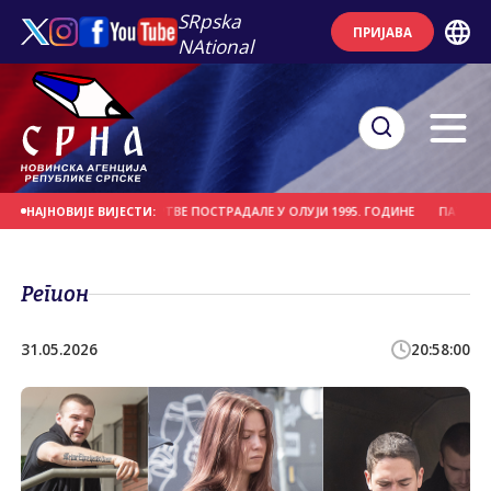
SRpska
ПРИЈАВА
NAtional
 СРПСКЕ ЦИВИЛНЕ ЖРТВЕ ПОСТРАДАЛЕ У ОЛУЈИ 1995. ГОДИНЕ
ПАТРИЈАРХ П
НАЈНОВИЈЕ ВИЈЕСТИ:
Регион
31.05.2026
20:58:00