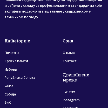
и рађени у складу са професионалним стандардима које
захтијева модерно извјештавање у садржинском и
техничком погледу.
Категорије
Срна
Почетна
О нама
Српска памти
Контакт
Избори
Друштвене
Република Српска
мреже
ФБиХ
Twitter
Србија
Instagram
БиХ