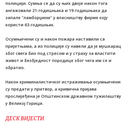
полицији. Сумња се да су њих двоје након тога
ангажовали 21-годишњака и 19-годишњака да
запале "ламборџини" у власништву фирме коју
користи 63-годишњак.
Осумњичени су и након пожара наставили са
пријетњама, а из полиције су навели да је мушкарац
због свега био под стресом и у страху за властити
живот и безбједност породице због чега им се и
обратио.
Након криминалистичког истраживања осумњичени
су предати у притвор, а кривична пријава
прослијеђена је Општинском државном тужилаштву
у Великој Горици.
ДЕСК ВИЈЕСТИ