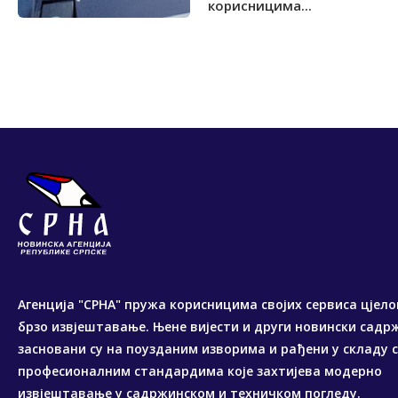
корисницима...
Агенција "СРНА" пружа корисницима својих сервиса цјело
брзо извјештавање. Њене вијести и други новински садр
засновани су на поузданим изворима и рађени у складу 
професионалним стандардима које захтијева модерно
извјештавање у садржинском и техничком погледу.