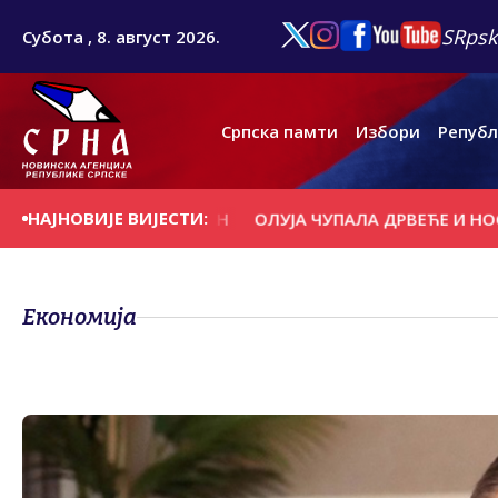
SRpsk
Субота , 8. август 2026.
Српска памти
Избори
Републ
НАЈНОВИЈЕ ВИЈЕСТИ:
 НА ДАНАШЊИ ДАН
ОЛУЈА ЧУПАЛА ДРВЕЋЕ И НОСИЛА К
Економија