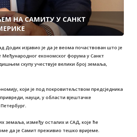
ЕМ НА САМИТУ У САНКТ
МЕРИКЕ
д Додик изјавио је да је веома почаствован што је
ст Међународног економског форума у Санкт
дишњем скупу учествује велики број земаља,
ономију, који је под покровитељством предсједника
 привреди, науци, у области вјештачке
 Петербург.
их земаља, између осталих и САД, које ће
оме да је Самит преживио тешко вријеме.