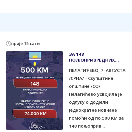
прије 15 сати
ЗА 148
ПОЉОПРИВРЕДНИХ
ГАЗДИНСТАВА ПО 500
ПЕЛАГИЋЕВО, 7. АВГУСТА
КМ
/СРНА/ - Скупштина
општине /СО/
Пелагићево усвојила је
одлуку о додјели
једнократне новчане
помоћи од по 500 КМ за
148 пољоприв...