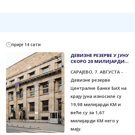
прије 14 сати
ДЕВИЗНЕ РЕЗЕРВЕ У ЈУНУ
СКОРО 20 МИЛИЈАРДИ
КМ
САРАЈЕВО, 7. АВГУСТА -
Девизне резерве
Централне банке БиХ на
крају јуна износиле су
19,98 милијарди КМ и
веће су за 1,67
милијарди КМ него у
мају.