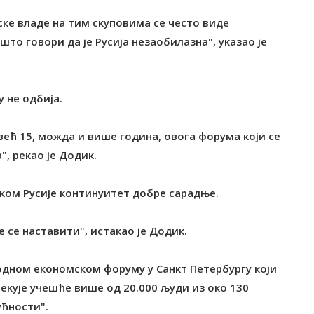
ске владе на тим скуповима се често виде
што говори да је Русија незаобилазна", указао је
у не одбија.
ећ 15, можда и више година, овога форума који се
, рекао је Додик.
иком Русије континуитет добре сарадње.
 се наставити", истакао је Додик.
одном економском форуму у Санкт Петербургу који
екује учешће више од 20.000 људи из око 130
ућности".