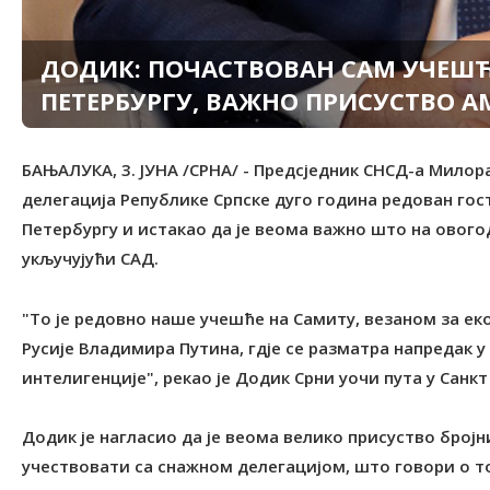
ДОДИК: ПОЧАСТВОВАН САМ УЧЕШЋ
ПЕТЕРБУРГУ, ВАЖНО ПРИСУСТВО А
БАЊАЛУКА, 3. ЈУНА /СРНА/ - Предсједник СНСД-а Милора
делегација Републике Српске дуго година редован го
Петербургу и истакао да је веома важно што на ового
укључујући САД.
"То је редовно наше учешће на Самиту, везаном за ек
Русије Владимира Путина, гдје се разматра напредак у
интелигенције", рекао је Додик Срни уочи пута у Санкт
Додик је нагласио да је веома велико присуство бројн
учествовати са снажном делегацијом, што говори о т