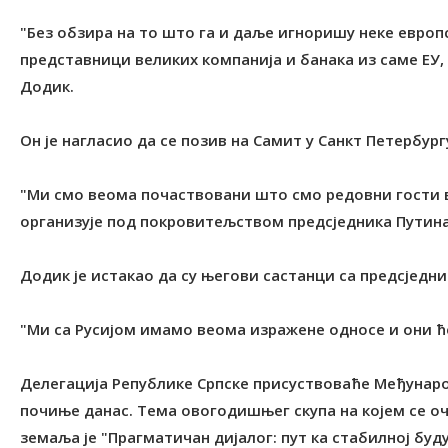
"Без обзира на то што га и даље игноришу неке европ
представници великих компанија и банака из саме ЕУ, 
Додик.
Он је нагласио да се позив на Самит у Санкт Петербург
"Ми смо веома почаствовани што смо редовни гости в
организује под покровитељством предсједника Путина"
Додик је истакао да су његови састанци са предсједн
"Ми са Русијом имамо веома изражене односе и они ће
Делегација Републике Српске присуствоваће Међунар
почиње данас. Тема овогодишњег скупа на којем се оч
земаља је "Прагматичан дијалог: пут ка стабилној буд