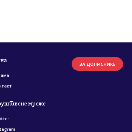
рна
ЗА ДОПИСНИКЕ
нама
нтакт
руштвене мреже
itter
stagram