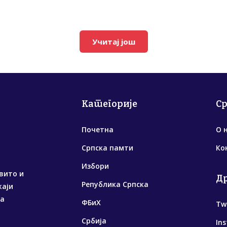
Учитај још
Категорије
С
Почетна
О 
Српска памти
Ко
Избори
вито и
Д
Република Српска
жаји
са
ФБиХ
Tw
Србија
In