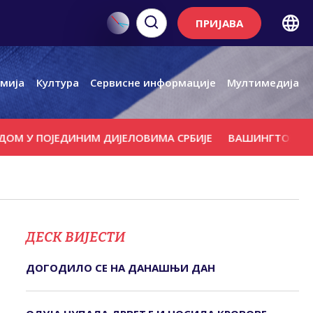
ПРИЈАВА
мија
Култура
Сервисне информације
Мултимедија
ОЈЕДИНИМ ДИЈЕЛОВИМА СРБИЈЕ
ВАШИНГТОН СЕ ПРОТИВ
ДЕСК ВИЈЕСТИ
ДОГОДИЛО СЕ НА ДАНАШЊИ ДАН