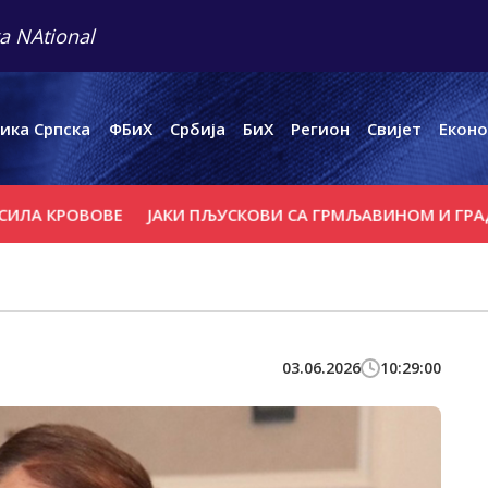
a NAtional
ика Српска
ФБиХ
Србија
БиХ
Регион
Свијет
Еконо
РОВОВЕ
ЈАКИ ПЉУСКОВИ СА ГРМЉАВИНОМ И ГРАДОМ У П
03.06.2026
10:29:00