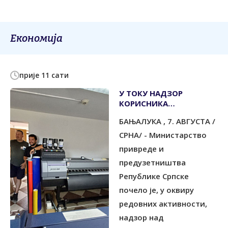
Економија
прије 11 сати
У ТОКУ НАДЗОР
КОРИСНИКА
ПОДСТИЦАЈА ЗА
БАЊАЛУКА , 7. АВГУСТА /
УЛАГАЊА
СРНА/ - Министарство
привреде и
предузетништва
Републике Српске
почело је, у оквиру
редовних активности,
надзор над