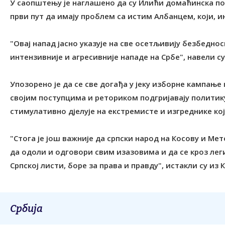
У саопштењу је наглашено да су Илићи домаћинска пор
први пут да имају проблем са истим Албанцем, који, и
"Овај напад јасно указује на све осетљивију безбедно
интензивније и агресивније нападе на Србе", навели су
Упозорено је да се све догађа у јеку изборне кампањ
својим поступцима и реториком подгријавају полити
стимулативно дјелује на екстремисте и изгреднике ко
"Стога је још важније да српски народ на Косову и Мет
да одоли и одговори свим изазовима и да се кроз лег
Српској листи, боре за права и правду", истакли су из 
Србија