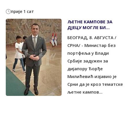
прије 1 сат
ЉЕТНЕ КАМПОВЕ ЗА
ДЈЕЦУ МОГЛЕ БИ
ЗАЈЕДНИЧКИ
БЕОГРАД, 8. АВГУСТА /
ОРГАНИЗОВАТИ СРБИЈА
И СРПСКА
СРНА/ - Министар без
портфеља у Влади
Србије задужен за
дијапору Ђорђе
Милићевић изјавио је
Срни да је кроз тематске
љетне кампов...