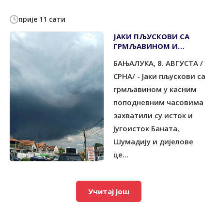
прије 11 сати
ЈАКИ ПЉУСКОВИ СА
ГРМЉАВИНОМ И
ГРАДОМ У ПОЈЕДИНИМ
БАЊАЛУКА, 8. АВГУСТА /
ДИЈЕЛОВИМА СРБИЈЕ
СРНА/ - Јаки пљускови са
грмљавином у касним
поподневним часовима
захватили су исток и
југоисток Баната,
Шумадију и дијелове
це...
Учитај још