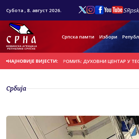
SRpsk
Субота , 8. август 2026.
Српска памти
Избори
Републ
НАЈНОВИЈЕ ВИЈЕСТИ:
АДА ЗВОРНИКА
РОМИЋ: ДУХОВНИ ЦЕНТАР У ТЕСЛИЋУ ДА
Србија