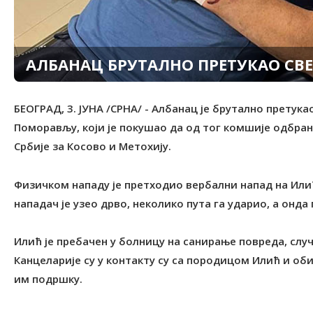
АЛБАНАЦ БРУТАЛНО ПРЕТУКАО СВ
БЕОГРАД, 3. ЈУНА /СРНА/ - Албанац је брутално претук
Поморављу, који је покушао да од тог комшије одбран
Србије за Косово и Метохију.
Физичком нападу је претходио вербални напад на Илић
нападач је узео дрво, неколико пута га ударио, а онда 
Илић је пребачен у болницу на санирање повреда, случ
Канцеларије су у контакту су са породицом Илић и об
им подршку.