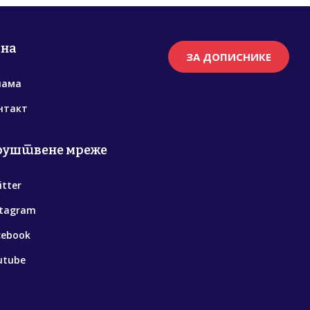
рна
ЗА ДОПИСНИКЕ
нама
нтакт
руштвене мреже
itter
stagram
cebook
utube