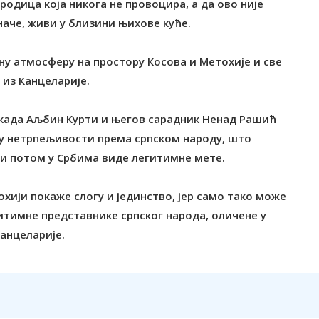
одица која никога не провоцира, а да ово није
наче, живи у близини њихове куће.
сну атмосферу на простору Косова и Метохије и све
 из Канцеларије.
е када Аљбин Курти и његов сарадник Ненад Рашић
ку нетрпељивости према српском народу, што
ји потом у Србима виде легитимне мете.
охији покаже слогу и јединство, јер само тако може
итимне представнике српског народа, оличене у
Канцеларије.