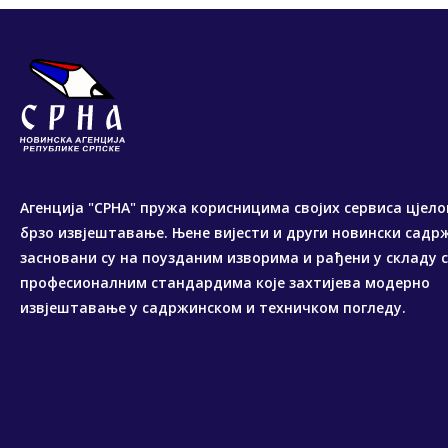
Агенција "СРНА" пружа корисницима својих сервиса цјело
брзо извјештавање. Њене вијести и други новински садр
засновани су на поузданим изворима и рађени у складу 
професионалним стандардима које захтијева модерно
извјештавање у садржинском и техничком погледу.