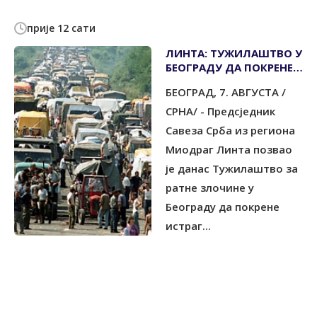
прије 12 сати
ЛИНТА: ТУЖИЛАШТВО У
БЕОГРАДУ ДА ПОКРЕНЕ
ИСТРАГУ О УБИСТВУ 500
БЕОГРАД, 7. АВГУСТА /
СРПСКИХ ЦИВИЛА НА
БАНИЈИ
СРНА/ - Предсједник
Савеза Срба из региона
Миодраг Линта позвао
је данас Тужилаштво за
ратне злочине у
Београду да покрене
истраг...