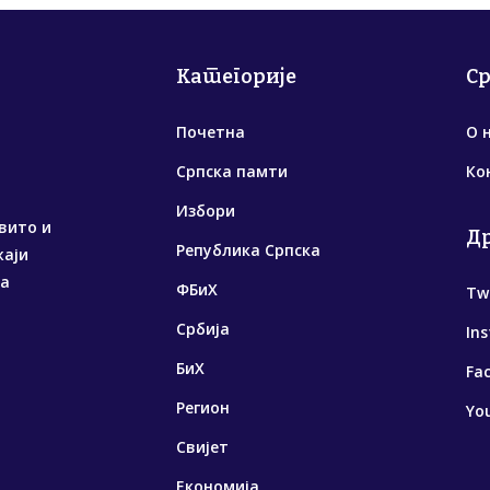
Категорије
С
Почетна
О 
Српска памти
Ко
Избори
вито и
Д
Република Српска
жаји
са
ФБиХ
Tw
Србија
In
БиХ
Fa
Регион
Yo
Свијет
Економија