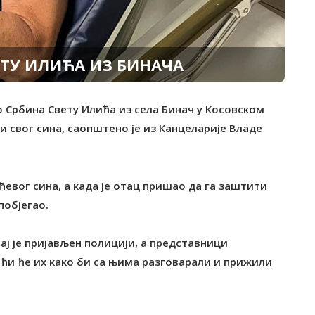
ЕТУ ИЛИЋА ИЗ БИНАЧА
ао Србина Свету Илића из села Бинач у Косовском
и свог сина, саопштено је из Канцеларије Владе
евог сина, а када је отац пришао да га заштити
побјегао.
ај је пријављен полицији, а представници
ићи ће их како би са њима разговарали и прижили