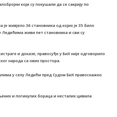
алобројни који су покушали да се сакрију по
 је живјело 36 становника од којих је 35 било
 у Ледићима живи пет становника и сви су
 истраге и доказе, правосуђе у БиХ није одговорило
ког народа са ових простора.
илима у селу Ледићи пред Судом БиХ правоснажно
љених и погинулих бораца и несталих цивила