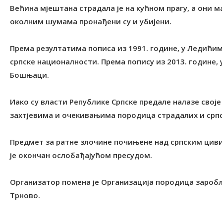
Већина мјештана страдала је на кућном прагу, а они м
околним шумама пронађени су и убијени.
Према резултатима пописа из 1991. године, у Ледићима
српске националности. Према попису из 2013. године,
Бошњаци.
Иако су власти Републике Српске предале налазе своје
захтјевима и очекивањима породица страдалих и српс
Предмет за ратне злочине почињене над српским цив
је окончан ослобађајућом пресудом.
Организатор помена је Организација породица зароб
Трново.