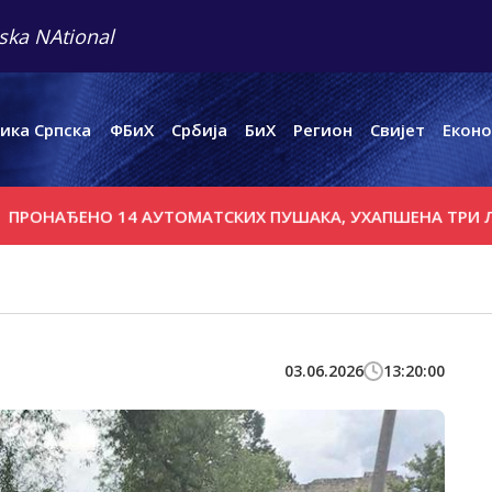
ska NAtional
ика Српска
ФБиХ
Србија
БиХ
Регион
Свијет
Еконо
ЕНО 14 АУТОМАТСКИХ ПУШАКА, УХАПШЕНА ТРИ ЛИЦА
Х
03.06.2026
13:20:00