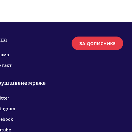
рна
ЗА ДОПИСНИКЕ
нама
нтакт
руштвене мреже
itter
stagram
cebook
utube