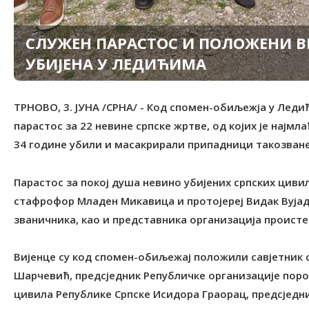
СЛУЖЕН ПАРАСТОС И ПОЛОЖЕНИ В
УБИЈЕНА У ЛЕДИЋИМА
ТРНОВО, 3. ЈУНА /СРНА/ - Код спомен-обиљежја у Леди
парастос за 22 невине српске жртве, од којих је најмл
34 године убили и масакрирали припадници такозване
Парастос за покој душа невино убијених српских цивил
стафрофор Младен Микавица и протојереј Видак Вујад
званичника, као и представника организација проист
Вијенце су код спомен-обиљежај положили савјетник 
Шарчевић, предсједник Републичке организације поро
цивила Републике Српске Исидора Граорац, предсједн