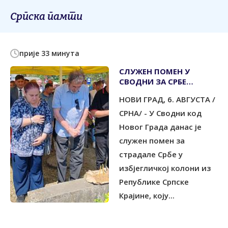
Српска памти
прије 33 минута
СЛУЖЕН ПОМЕН У
СВОДНИ ЗА СРБЕ
УБИЈЕНЕ У
НОВИ ГРАД, 6. АВГУСТА /
ИЗБЈЕГЛИЧКОЈ КОЛОНИ
1995.
СРНА/ - У Сводни код
Новог Града данас је
служен помен за
страдале Србе у
избјегличкој колони из
Републике Српске
Крајине, коју...