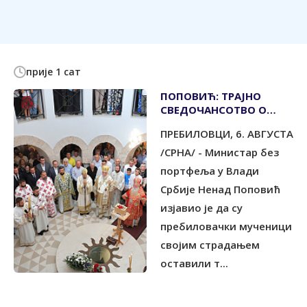
прије 1 сат
ПОПОВИЋ: ТРАЈНО
СВЕДОЧАНСОТВО О
СНАЗИ ВЕРЕ И
ПРЕБИЛОВЦИ, 6. АВГУСТА
НЕПОКОЛЕБЉИВОСТИ
/СРНА/ - Министар без
портфеља у Влади
Србије Ненад Поповић
изјавио је да су
пребиловачки мученици
својим страдањем
оставили т...