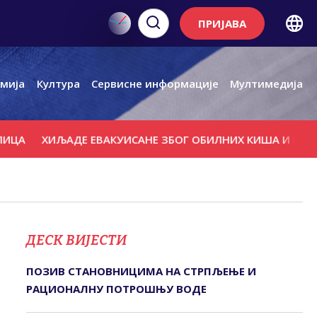
ПРИЈАВА
мија
Култура
Сервисне информације
Мултимедија
ИЉАДЕ ЕВАКУИСАНЕ ЗБОГ ОБИЛНИХ КИША И ПОПЛАВА
"
ДЕСК ВИЈЕСТИ
ПОЗИВ СTАНОВНИЦИМА НА СTРПЉЕЊЕ И
РАЦИОНАЛНУ ПОTРОШЊУ ВОДЕ