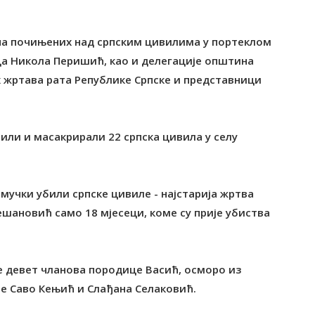
ина почињених над српским цивилима у портеклом
ица Никола Перишић, као и делегације општина
х жртава рата Републике Српске и представници
били и масакрирали 22 српска цивила у селу
 мучки убили српске цивиле - најстарија жртва
ешановић само 18 мјесеци, коме су прије убиства
е девет чланова породице Васић, осморо из
е Саво Кењић и Слађана Селаковић.