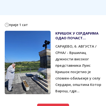
прије 1 сат
КРИШОК У СЕРДАРИМА
ОДАО ПОЧАСТ
УБИЈЕНИМ СРПСКИМ
САРАЈЕВО, 6. АВГУСТА /
ЦИВИЛИМА
СРНА/ - Вршилац
дужности високог
представника Луис
Кришок посјетио је
спомен-обиљежје у селу
Сердари, општина Котор
Варош, гдје...