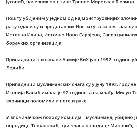
Југовић, начелник општине Трново Мирослав Бјелица.
Пошту убијеним у једном од најмонструознијих злоч
рату одали су и представник Института за нестала л
Источна Илиџа, Источно Ново Сарајево, Савез цивили
борачких организација.
Припадници такозване Армије БиХ јуна 1992. године у
Ледићи.
Припадници муслиманских снага су у јуну 1992. године
Иконија Васић имала је 92 године, а најмлађа Милун Т
злочинци поломили и ноге и руке.
У злочиначком походу комшија - муслимана, убијено ј
породице Тешановић, три члана породице Миовчић, т