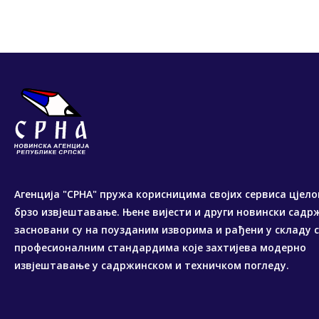
Агенција "СРНА" пружа корисницима својих сервиса цјело
брзо извјештавање. Њене вијести и други новински садр
засновани су на поузданим изворима и рађени у складу 
професионалним стандардима које захтијева модерно
извјештавање у садржинском и техничком погледу.