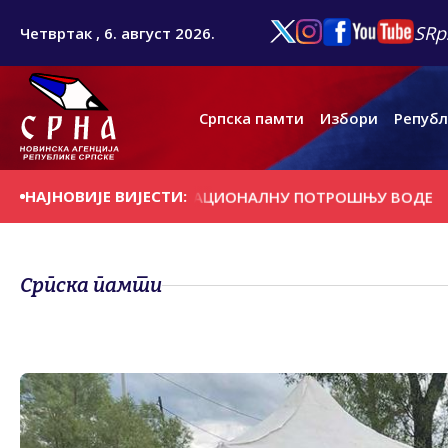
SRp
Четвртак , 6. август 2026.
Српска памти
Избори
Републ
НАЈНОВИЈЕ ВИЈЕСТИ:
А СTРПЉЕЊЕ И РАЦИОНАЛНУ ПОTРОШЊУ ВОДЕ
ПРОНАЂ
Српска памти