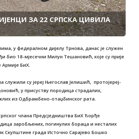
ИЈЕНЦИ ЗА 22 СРПСКА ЦИВИЛА
ћима, у федералном дијелу Трнова, данас је служен
ађи био 18-мјесечни Милун Тешановић, које су прије
 Армије БиХ.
а служили су јереј Његослав Јелишић, протојереј-
оновић, у присуству породица страдалих,
еклих из Одбрамбено-отаџбинског рата.
српског члана Предсједништва БиХ Ђорђе
дица заробљених, погинулих бораца и несталих
ик Скупштине града Источно Сарајево Бошко