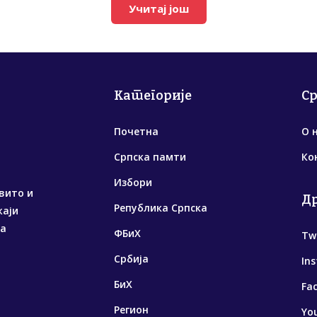
Учитај још
Категорије
С
Почетна
О 
Српска памти
Ко
Избори
вито и
Д
Република Српска
жаји
са
ФБиХ
Tw
Србија
In
БиХ
Fa
Регион
Yo