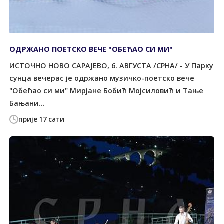
ОДРЖАНО ПОЕТСКО ВЕЧЕ "ОБЕЋАО СИ МИ"
ИСТОЧНО НОВО САРАЈЕВО, 6. АВГУСТА /СРНА/ - У Парку
сунца вечерас је одржано музичко-поетско вече
"Обећао си ми" Мирјане Бобић Мојсиловић и Тање
Бањани...
прије 17 сати