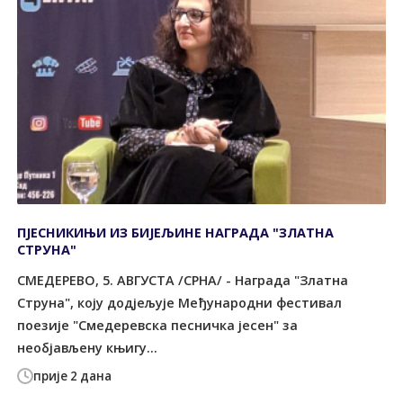
ПЈЕСНИКИЊИ ИЗ БИЈЕЉИНЕ НАГРАДА "ЗЛАТНА
СТРУНА"
СМЕДЕРЕВО, 5. АВГУСТА /СРНА/ - Награда "Златна
Струна", коју додјељује Међународни фестивал
поезије "Смедеревска песничка јесен" за
необјављену књигу...
прије 2 дана