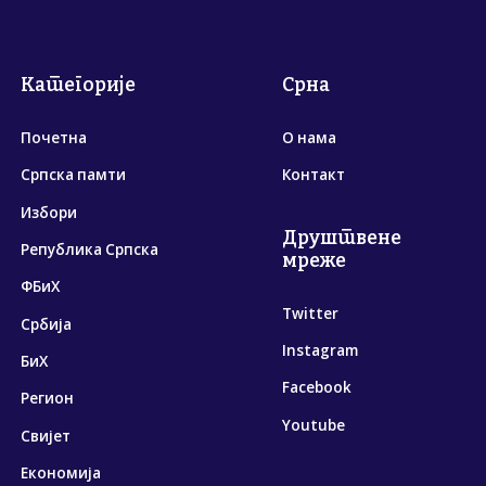
Категорије
Срна
Почетна
О нама
Српска памти
Контакт
Избори
Друштвене
Република Српска
мреже
ФБиХ
Twitter
Србија
Instagram
БиХ
Facebook
Регион
Youtube
Свијет
Економија