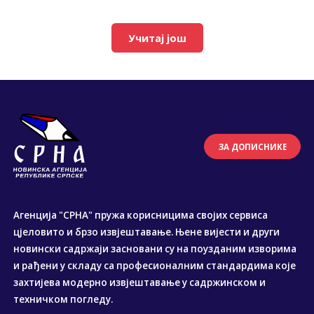
Учитај још
ЗА ДОПИСНИКЕ
Агенција "СРНА" пружа корисницима својих сервиса
цјеловито и брзо извјештавање. Њене вијести и други
новински садржаји засновани су на поузданим изворима
и рађени у складу са професионалним стандардима које
захтијева модерно извјештавање у садржинском и
техничком погледу.