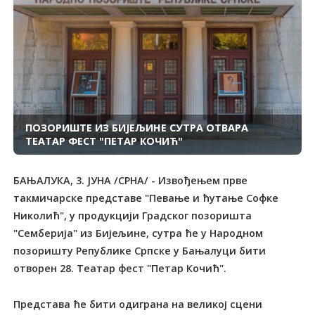
ПОЗОРИШТЕ ИЗ БИЈЕЉИНЕ СУТРА ОТВАРА
ТЕАТАР ФЕСТ "ПЕТАР КОЧИЋ"
БАЊАЛУКА, 3. ЈУНА /СРНА/ - Извођењем прве
такмичарске представе "Певање и ћутање Софке
Николић", у продукцији Градског позоришта
"Семберија" из Бијељине, сутра ће у Народном
позоришту Републике Српске у Бањалуци бити
отворен 28. Театар фест "Петар Кочић".
Представа ће бити одиграна на великој сцени