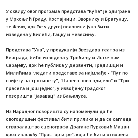
У оквиру овог програма представа "Кућа" је одиграна
у Мркоњић Граду, Костајници, Зворнику и Братунцу,
те Фочи, док ће у другој половини јуна бити
изведена у Билећи, Гацку и Невесињу.
Представа "Уна", у продукцији Звездара театра из
Београда, биће изведена у Требињу и Источном
Сарајеву, док ће публика у Дервенти, Градишци и
Милићима гледати представе за најмлађе - "Пут по
свијету на тротинету", "Царево ново одијело" и "Три
прасета и још једно", у извођењу Градског
позоришта "Јазавац" из Бањалуке.
Из Народног позоришта су напоменули да ће
овогодишњи фестивал бити прилика и да се сагледа
стваралаштво сценографа Драгане Пурковић Мацан
кроз изложбу "Простор игре", која ће бити отворена