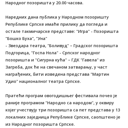
Народног позоришта у 20.00 часова.
Наредних дана публика у Народном позоришту
Републике Српске имаће прилику да погледа и
остале такмичарске представе: "Игра" - Позоришта
"Бошко Буха", "Уна"
- Звездара театра, "Боливуд" – Градског позоришта
Подгорица, "Госпа Нола" - Српског народног
позоришта и "Сигурна кућа" – ГДК "Гавела" из
Загреба, док ће на свечаном затварању, у част
награђених, бити изведена представа "Мартин
Удио" националног театра Српске.
Пратећи програм овогодишњег фестивала почео је
раније програмом "Народно са народом", у оквиру
којег учествују три позоришта са пет представа у 13
локалних заједница Републике Српске, саопштено је
из Народног позоришта Српске.