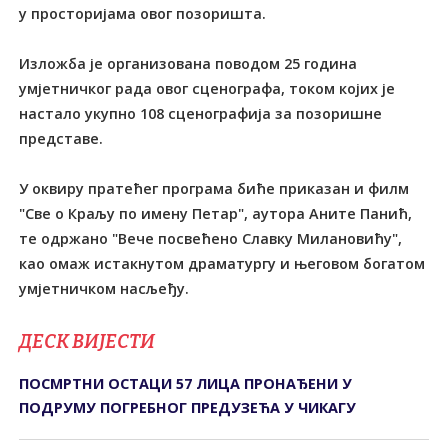
у просторијама овог позоришта.
Изложба је организована поводом 25 година
умјетничког рада овог сценографа, током којих је
настало укупно 108 сценографија за позоришне
представе.
У оквиру пратећег програма биће приказан и филм
"Све о Краљу по имену Петар", аутора Аните Панић,
те одржано "Вече посвећено Славку Милановићу",
као омаж истакнутом драматургу и његовом богатом
умјетничком насљеђу.
ДЕСК ВИЈЕСТИ
ПОСМРТНИ ОСТАЦИ 57 ЛИЦА ПРОНАЂЕНИ У
ПОДРУМУ ПОГРЕБНОГ ПРЕДУЗЕЋА У ЧИКАГУ