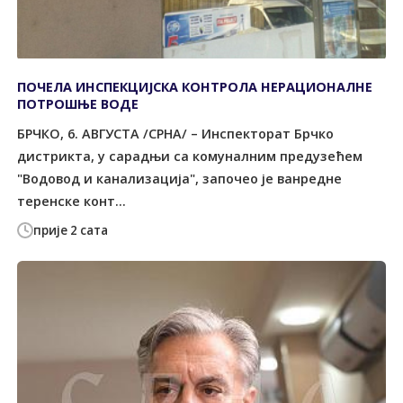
ПОЧЕЛА ИНСПЕКЦИЈСКА КОНTРОЛА НЕРАЦИОНАЛНЕ
ПОTРОШЊЕ ВОДЕ
БРЧКО, 6. АВГУСTА /СРНА/ – Инспекторат Брчко
дистрикта, у сарадњи са комуналним предузећем
"Водовод и канализација", започео је ванредне
теренске конт...
прије 2 сата