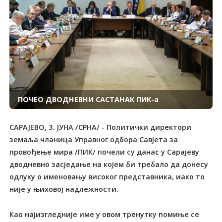
ПОЧЕО ДВОДНЕВНИ САСТАНАК ПИК-а
САРАЈЕВО, 3. ЈУНА /СРНА/ - Политички директори
земаља чланица Управног одбора Савјета за
провођење мира /ПИК/ почели су данас у Сарајеву
дводневно засједање на којем би требало да донесу
одлуку о именовању високог представника, иако то
није у њиховој надлежности.
Као најизгледније име у овом тренутку помиње се