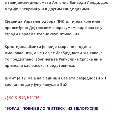
италијански дипломата Антонио Занарди Ланди, док
медији спекулишу и о другим кандидатима.
Сједница Управног одбора ПИК-а, тијела које није
предвиђено Дејтонским споразумом, одржава се у
згради Парламентарне скупштине БиХ.
Кристијана Шмита је прије скоро пет година
именовао ПИК, а не Савјет безбједности УН, како је
то предвиђено, због чега га Република Српска није
признала као високог представника.
Шмит је 12. маја на сједници Савјета безједности УН
саопштио да у јуну напушта БиХ.
ДЕСК ВИЈЕСТИ
"БОРАЦ" ПОБИЈЕДИО "ВИТЕБСК" ИЗ БЈЕЛОРУСИЈЕ