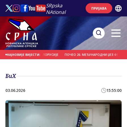
SRpska
ПРИЈАВА
NAtional
ИО "ВИТЕБСК" ИЗ БЈЕЛОРУСИЈЕ
ПОЧЕО 26. МЕЂУНАРОДНИ ЏЕЗ ФЕСТИВАЛ Н
НАЈНОВИЈЕ ВИЈЕСТИ:
БиХ
03.06.2026
15:55:00