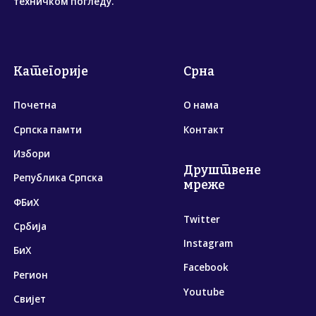
техничком погледу.
Категорије
Срна
Почетна
О нама
Српска памти
Контакт
Избори
Друштвене
Република Српска
мреже
ФБиХ
Twitter
Србија
Instagram
БиХ
Facebook
Регион
Youtube
Свијет