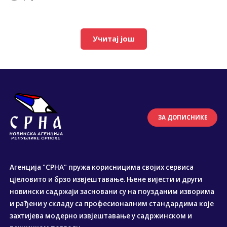
Учитај још
ЗА ДОПИСНИКЕ
Агенција "СРНА" пружа корисницима својих сервиса
цјеловито и брзо извјештавање. Њене вијести и други
новински садржаји засновани су на поузданим изворима
и рађени у складу са професионалним стандардима које
захтијева модерно извјештавање у садржинском и