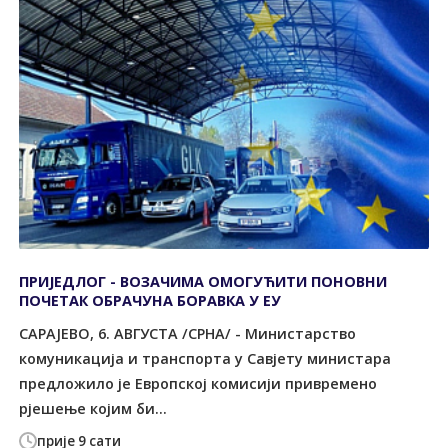
ПРИЈЕДЛОГ - ВОЗАЧИМА ОМОГУЋИТИ ПОНОВНИ
ПОЧЕТАК ОБРАЧУНА БОРАВКА У ЕУ
САРАЈЕВО, 6. АВГУСTА /СРНА/ - Министарство
комуникација и транспорта у Савјету министара
предложило је Европској комисији привремено
рјешење којим би...
прије 9 сати