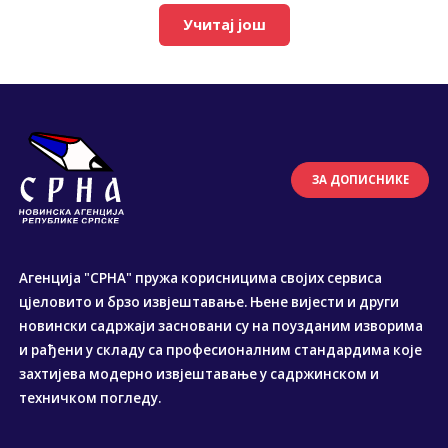
Учитај још
ЗА ДОПИСНИКЕ
Агенција "СРНА" пружа корисницима својих сервиса
цјеловито и брзо извјештавање. Њене вијести и други
новински садржаји засновани су на поузданим изворима
и рађени у складу са професионалним стандардима које
захтијева модерно извјештавање у садржинском и
техничком погледу.