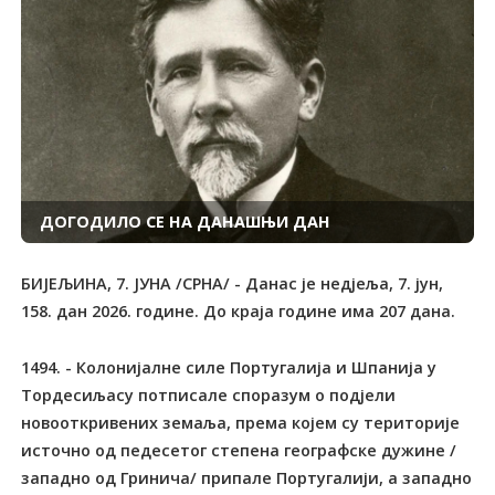
ДОГОДИЛО СЕ НА ДАНАШЊИ ДАН
БИЈЕЉИНА, 7. ЈУНА /СРНА/ - Данас је недјеља, 7. јун,
158. дан 2026. године. До краја године има 207 дана.
1494. - Колонијалне силе Португалија и Шпанија у Тордесиљасу потписале споразум о подјели новооткривених земаља, према којем су територије источно од педесетог степена географске дужине /западно од Гринича/ припале Португалији, а западно од те линије Шпанији. Границу је повукао иницијатор споразума папа Александар Шести да би спријечио сукобе колонијалних сила у Новом свијету. У 17. и 18. вијеку у борбу за колоније умијешали су се Енглези и Холанђани, који нису поштовали папину подјелу. 1502. - Рођен италијански римокатолички свештеник Уго Буонкомпањо - папа Гргур Тринаести од 1572. до 1585, који је подстицао француске римокатолике на злочине и благословио покољ хугенота у Вартоломејској ноћи 1572. Подржавао је шпанског краља Фелипа Другог, ватреног присталицу инквизиције, у борби против протестантске Енглеске и помагао је језуите. Према савјету астронома, 1582. реформисао је календар, назван Грегоријански. 1523. - Послије побједе над Данцима Густав Ваза проглашен краљем Шведске под именом Густав Први. 1848. - Рођен Француз Пол Гоген, један од највећих сликара 19. вијека, чији је умјетнички поглед изграђен на противставу импресионистичком схватању. Сликарством је почео да се бави аматерски, а његов поступак карактеришу поједностављени облици у чврстој контури, широко третирани планови, богата хроматска скала, јаки контрасти боја, укидање перспективе. Тако настала синтетичка форма, мирна, робустна и монументална, натопљена је поезијом чисте чулности, а тема је најчешће егзотичан свијет домородаца тахићанског острва Фату-Ива, међу којима је дуго живио. Бавио се и скулптуром. Снажно је утицао на развој експресионизма и формирање фовизма. Најзначајније слике је урадио током два боравка на Тахитију, гдје је побјегао од цивилизације - "Черетање", "Двије дјевојке с Тахитија", "Материнство", "Бијели коњ", "Племкиња"... На Тахитију је отворен музеј "Пол Гоген". 1848. - Умро руски књижевни критичар и филозоф Висарион Григорјевич Бјелински, оснивач руске реалистичке естетике. Формулисао је теоријску основу новог правца у руској књижевности, названог "натурална школа". Настојећи да критици створи филозофску основу, проучавао је њемачку филозофију. Књижевност је посматрао као друштвену појаву и разлику између ње и науке видио је у томе што пјесник "мисли у сликама" и, за разлику од научника, "не доказује истину, већ је показује". Жестоко се борио против вулгарносоциолошког приступа и формулисао је социолошки акцентоване естетичке критеријуме на којима су изградили учење Николај Доброљубов и Николај Чернишевски. Написао је сјајне приказе дјела Александра Пушкина, Михаила Љермонтова и Николаја Гогоља, а његово "Писмо Гогољу" је образац прецизности и оштрине критичке мисли. Дјела: "О руској повијести и о повијестима Гогоља", "Књижевне маштарије", "Јунак наших дана", "Пјесме М. Љермонтова", "Диоба поезије на родове и видове", "Ријеч о критици", "Путовања Чичикова или `Мртве душе`", "И. А. Крилов", "Дјела Александра Пушкина". 1861. - У америчком граду Њу Орлеансу изведена прва представа стриптиза, у којој се једна балерина свлачила уз оскудно освјетљење. 1862. - САД и Велика Британија потписале споразум о сузбијању трговине робљем. 1867. - Рођен аустралијски писац Хенри Арчибалд Ларсен, познат као Хенри Арчибалд Лосон, вјерни сликар аустралијског колорита. Путовао је као морнар и рано почео да пише пјесме о пролетерима. Дјела: "Кратке приче у прози и стиху", "Земља из које сам дошао", "Дјеца прашуме", "Кад сам био краљ и друге приче", "Звијезда Аустралије". 1882. - Рођен српски љекар Константин Пејичић, директор Текелијанума - српске школе у Будимпешти. Медицину је завршио и докторирао у Пешти. Био је активан у политичком и јавном животу Срба у Војводини и један је од првих сарадника Летописа Матице српске, а сарађивао је и у "Сербским новинама". Био је поштовалац Доситеја Обрадовића и пропагатор његових идеја. 1896. - Рођен мађарски државник Имре Нађ, премијер од 1953. до октобра 1956, кад је у Мађарској избила антикомунистичка побуна. Као мобилисани аустроугарски војник заробљен је 1917. у Русији и потом је учествовао у борбама за учвршћење совјетске власти послије Октобарске револуције. Комуниста је постао 1918. и по повратку у Мађарску 1921. борио се против фашистичког режима Миклоша Хортија. Ухапшен је 1927. и емигрирао 1928. у Аустрију, а 1930. у СССР. Крајем 1944. се вратио у отаџбину с Црвеном армијом и као представник Комунистичке партије Мађарске у Привременој влади постао министар пољопривреде. Од 1945. до 1947. био је министар унутрашњих послова, послије чега је до 1953. обављао више државних и партијских функција. Бавио се и научним радом из области пољопривреде и аграрне политике и био члан Мађарске академије наука. Кад су совјетске трупе скршиле побуну - за коју је Москва кривила Нађа - склонио се у амбасаду Југославије у Будимпешти, али је касније изручен, послије чега му је на тајном монтираном процесу изречена смртна казна и 1958. је објешен као издајник. 1905. - Норвешки Стортинг донио одлуку о одвајању Норвешке од Шведске. 1917. - Рођен амерички филмски глумац, пјевач и забављач Дино Пол Крочети, познат као Дин Мартин, који је почетну славу стекао у тандему с комичарем Џеријем Луисом, с којим је снимио 18 филмова. Играо је и у многим вестернима и криминалистичким филмовима. Филмови: "Артисти и модели", "Холивуд или пропаст", "Рио Браво", "Четворо за Тексас". 1920. - Рођен француски политичар и публициста Жорж Марше, генерални секретар Француске Комунистичке партије од 1972. до 1994. Осамдесетих година 20. вијека се, под утицајем италијанских комунистичких реформиста, вербално опредијелио за политику "еврокомунизма", али је у суштини остао вјеран стаљинистичком поимању комунизма, подређујући своју партију прије свега интересима Москве. Дјела: "Шта је Француска Комунистичка партија?", "Демократски изазов", "Политика Француске Комунистичке партије", "Говоримо отворено", "Одговори", "Нада у садашњост". 1928. - Рођен амерички филмски режисер Џејмс Ајвори, који је током већег дијела каријере снимао у Индији, оставши вјеран темама из те земље и послије преласка у Европу. Филмови: "Кућевласник", "Шекспир-Валах", "Гуру", "Дивљи", "Квартет", "Врелина и прашина". 1935. - Умро српски хемичар Сима Лозанић, први ректор Београдског универзитета, члан Српске краљевске академије. Био је професор хемије на Филозофском факултету Велике школе и потом Универзитета у Београду, министар привреде и спољних послова у владама Србије 1894. и 1905. Изучавао је органску хемију, агрикултурну хемију и минералне сировине. 1935. - Умро руски биолог Иван Владимирович Мичурин, који се бавио побољшањем сорти воћака, годинама експериментишући с аклиматизацијом биљака на хладне зиме. Различитим поступцима - хибридизацијом, селекцијом и калемљењем - одгојио низ отпорних сорти трешања, кајсија, винове лозе и вишања. 1938. - Студенти Универзитета у Београду организовали академију посвећену одбрани Чехословачке од нацистичке Њемачке, под паролом "Вјерност за вјерност". Пријавило се око 60.000 добровољаца, али они нису ангажовани, јер су Чехословачку њени западни савезници препустили на милост и немилост Трећем рајху. 1940. - Нацистичка Њемачка у Другом свјетском рату окончала окупацију Норвешке. 1942. - Послије низа огорчених битака у Другом свјетском рату почео завршни њемачки напад на Крим ради заузимања Керча и Севастопоља. Совјетске снаге су пружиле жесток отпор непријатељу, неупоредиво надмоћнијем у тенковима и авионима, али су послије мјесец дана дијелом уништене, а дијелом евакуисане с полуострва. Севастопољ је пао послије 250 дана херојске одбране. 1942. - Окончана четвородневна битка за пацифичка острва, у којој су Американци нанијели први озбиљан пораз Јапанцима у Другом свјетском рату. 1942. - У Јајинцима стријељан српски сликар јеврејског поријекла Бора Барух, који је заробљен као учесник Народноослободилачке борбе у Другом свјетском рату. Излагао је у Паризу, Лондону и Београду. На његовим сликама преовладавају пејзажи Париза и Београда, мора, затим мртва природа, портрети и композиције. У посљедњим годинама живота је сликао мотиве из рата и логора. Реалистичку концепцију је остваривао топлом импресионистичком обрадом. 1944. - Врховни штаб Народноослободилачке војске и партизанских одреда Југославије у Другом свјетском рату стигао на острво Вис. Послије њемачког ваздушног десанта на Дрвар 25. маја 1944. дио Врховног штаба је пребачен совјетским авионом у Бари, а затим британским бродом на Вис. 1948. - Предсједник Чехословачке Едуард Бенеш поднио оставку, не желећи да потпише нови устав, према којем је земља постала комунистичка држава. 1960. - Рођена Светлана Китић, најбоља српска, ексјугословенска и свјетска рукометашица. 1967. - Трећег дана израелско-арапског рата израелске снаге избиле на Суецки канал. 1970. - Умро енглески писац Едвард Морган Форстер, оштруман посматрач и аналитичар, духовит и ироничан. Живио је у Италији и Грчкој и нека дјела су тематски везана за те земље. Успјешно је контрастирао слободу паганизма и спутаност енглеске цивилизације . Дјела: романи "Гдје се анђели плаше да кроче", "Соба са изгледом", "Једно путовање у Индију", "Најдуже путовање", приче "Небески омнибус", "Вјечни тренутак", студија "Видови романа". 1971. - Совјетски васионски брод "Сојуз 2" спојио се у орбити око Земље са свемирском станицом "Саљут". 1973. - Канцелар западне Њемачке Вили Брант допутовао у Израел, као први западноњемачки лидер који је посјетио јеврејску државу. 1974. - У Ивањици пуштена у рад прва земаљска сателитска станица у Југославији за међуконтиненталне телефонске линије и ТВ програме. Станица је потпуно разорена бомбардовањем из ваздуха у прољеће 1999. током агресије НАТО пакта, предвођеног САД, на Савезну Републику Југославију. 1980. - Умро амерички писац Хенри Милер, који је страсно оспоравао друштвене конвенције и величао секс и умјетност. Забрањивана као порнографска и опсцена, његова дјела садрже странице врхунске поетске љепоте и луцидне есејистичке и филозофске дегресије. Бавио се и сликарс