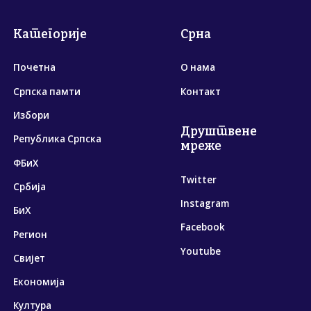
Категорије
Срна
Почетна
О нама
Српска памти
Контакт
Избори
Друштвене
Република Српска
мреже
ФБиХ
Twitter
Србија
Instagram
БиХ
Facebook
Регион
Youtube
Свијет
Економија
Култура