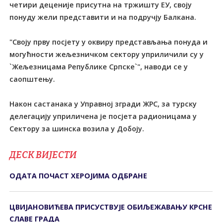
четири деценије присутна на тржишту ЕУ, своју
понуду жели представити и на подручју Балкана.
"Своју прву посјету у оквиру представљања понуда и
могућности жељезничком сектору уприличили су у
`Жељезницама Републике Српске`", наводи се у
саопштењу.
Након састанака у Управној згради ЖРС, за турску
делегацију уприличена је посјета радионицама у
Сектору за шинска возила у Добоју.
ДЕСК ВИЈЕСТИ
ОДАТА ПОЧАСТ ХЕРОЈИМА ОДБРАНЕ
ЦВИЈАНОВИЋЕВА ПРИСУСТВУЈЕ ОБИЉЕЖАВАЊУ КРСНЕ
СЛАВЕ ГРАДА