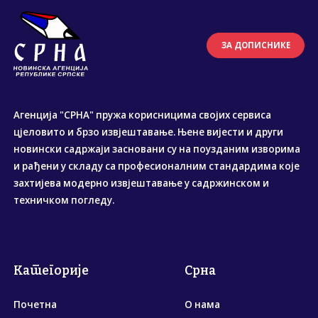
ЗА ДОПИСНИКЕ
Агенција "СРНА" пружа корисницима својих сервиса
цјеловито и брзо извјештавање. Њене вијести и други
новински садржаји засновани су на поузданим изворима
и рађени у складу са професионалним стандардима које
захтијева модерно извјештавање у садржинском и
техничком погледу.
Категорије
Срна
Почетна
О нама