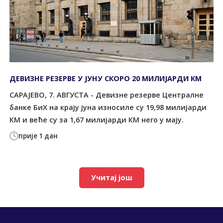
ДЕВИЗНЕ РЕЗЕРВЕ У ЈУНУ СКОРО 20 МИЛИЈАРДИ КМ
САРАЈЕВО, 7. АВГУСТА - Девизне резерве Централне
банке БиХ на крају јуна износиле су 19,98 милијарди
КМ и веће су за 1,67 милијарди КМ него у мају.
прије 1 дан
Учитај још