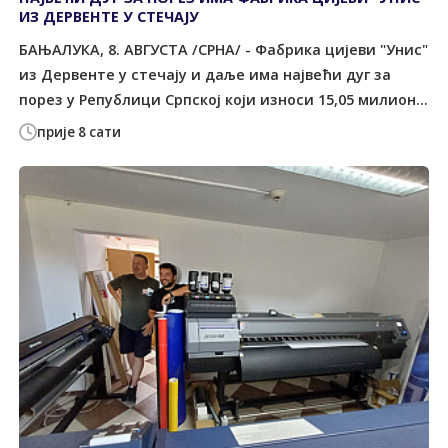
ИЗ ДЕРВЕНТЕ У СТЕЧАЈУ
БАЊАЛУКА, 8. АВГУСТА /СРНА/ - Фабрика цијеви "Унис"
из Дервенте у стечају и даље има највећи дуг за
порез у Републици Српској који износи 15,05 милион...
прије 8 сати