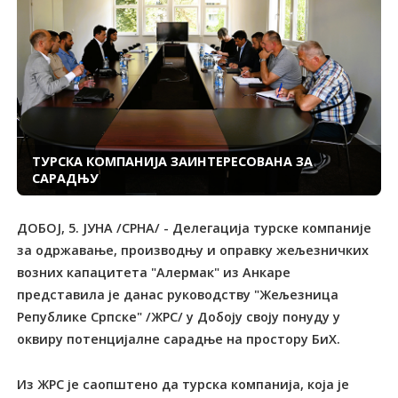
ТУРСКА КОМПАНИЈА ЗАИНТЕРЕСОВАНА ЗА
САРАДЊУ
ДОБОЈ, 5. ЈУНА /СРНА/ - Делегација турске компаније
за одржавање, производњу и оправку жељезничких
возних капацитета "Алермак" из Анкаре
представила је данас руководству "Жељезница
Републике Српске" /ЖРС/ у Добоју своју понуду у
оквиру потенцијалне сарадње на простору БиХ.
Из ЖРС је саопштено да турска компанија, која је