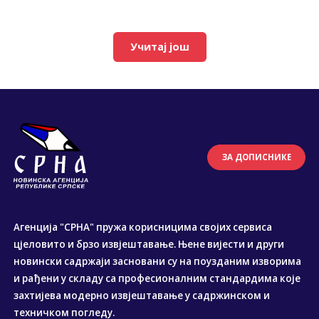
Учитај још
ЗА ДОПИСНИКЕ
Агенција "СРНА" пружа корисницима својих сервиса
цјеловито и брзо извјештавање. Њене вијести и други
новински садржаји засновани су на поузданим изворима
и рађени у складу са професионалним стандардима које
захтијева модерно извјештавање у садржинском и
техничком погледу.