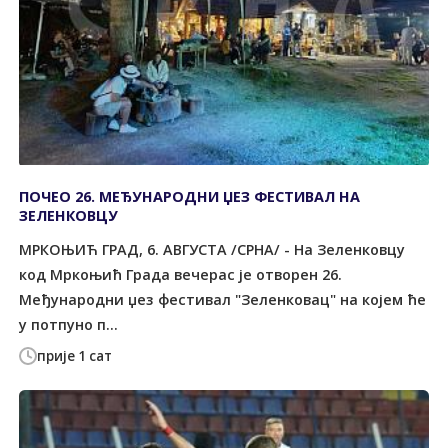
ПОЧЕО 26. МЕЂУНАРОДНИ ЏЕЗ ФЕСТИВАЛ НА
ЗЕЛЕНКОВЦУ
МРКОЊИЋ ГРАД, 6. АВГУСТА /СРНА/ - На Зеленковцу
код Мркоњић Града вечерас је отворен 26.
Међународни џез фестивал "Зеленковац" на којем ће
у потпуно п...
прије 1 сат