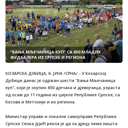
"БАЊА МЉЕЧАНИЦА КУП" СА 650 МЛАДИХ
ФУДБАЛЕРА ИЗ СРПСКЕ И РЕГИОНА
КОЗАРСКА ДУБИЦА, 6. ЈУНА /СРНА/ - У Козарској
Дубици данас је одржан шести "Бања Мљечаницa
куп", који је окупио 650 дјечака и дјевојчица, узраста
од осам до 11 година из цијеле Републике Српске, са
Косова и Метохије и из региона.
Министар управе и локалне самоуправе Републике
Српске Сенка Јујић рекла је да за дјецу нема ништа