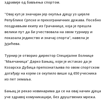
здравије од бављења спортом.
"Овај куп је значајан јер окупља дјецу уз цијеле
Републике Српске и прекограничних држава. Посебно
поздрављам екипу из Грачанице, која је прешла
велики пут да би учествовала на овом турниру и
показала јединство и значај спорта", навела је
Јујићева.
Tурнир је отворио директор Специјалне болнице
"Мљечаница" Дарко Бањац, који је истакао да је
Козарска Дубица препознатљива по овом спортском
догађају на којем се окупило више од 650 учесника
из пет земаља.
Бањац је рекао новинарима да се на овај начин дјеца
уче здравој комуникацији, без друштвених мрежа.