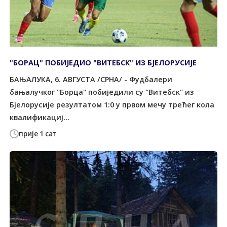
"БОРАЦ" ПОБИЈЕДИО "ВИТЕБСК" ИЗ БЈЕЛОРУСИЈЕ
БАЊАЛУКА, 6. АВГУСТА /СРНА/ - Фудбалери
бањалучког "Борца" побиједили су "Витебск" из
Бјелорусије резултатом 1:0 у првом мечу трећег кола
квалификациј...
прије 1 сат