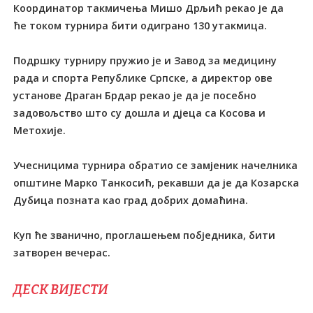
Координатор такмичења Мишо Дрљић рекао је да
ће током турнира бити одиграно 130 утакмица.
Подршку турниру пружио је и Завод за медицину
рада и спорта Републике Српске, а директор ове
установе Драган Брдар рекао је да је посебно
задовољство што су дошла и дјеца са Косова и
Метохије.
Учесницима турнира обратио се замјеник начелника
општине Марко Tанкосић, рекавши да је да Козарска
Дубица позната као град добрих домаћина.
Куп ће званично, проглашењем побједника, бити
затворен вечерас.
ДЕСК ВИЈЕСТИ