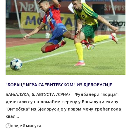
"БОРАЦ" ИГРА СА "ВИТЕБСКОМ" ИЗ БЈЕЛОРУСИЈЕ
БАЊАЛУКА, 6. АВГУСТА /СРНА/ - Фудбалери "Борца"
дочекали су на домаћем терену у Бањалуци екипу
"Витебска" из Бјелорусије у првом мечу трећег кола
квал...
прије 8 минута