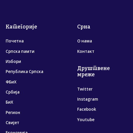
Категорије
Срна
Почетна
О нама
Српска памти
Контакт
Избори
Друштвене
Република Српска
мреже
ФБиХ
Twitter
Србија
Instagram
БиХ
Facebook
Регион
Youtube
Свијет
Економија