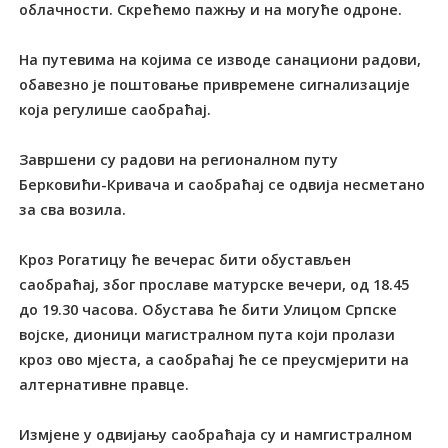
облачности. Скрећемо пажњу и на могуће одроне.
На путевима на којима се изводе санациони радови,
обавезно је поштовање привремене сигнализације
која регулише саобраћај.
Завршени су радови на регионалном путу
Берковићи-Кривача и саобраћај се одвија несметано
за сва возила.
Кроз Рогатицу ће вечерас бити обустављен
саобраћај, због прославе матурске вечери, од 18.45
до 19.30 часова. Обустава ће бити Улицом Српске
војске, дионици магистралном пута који пролази
кроз ово мјеста, а саобраћај ће се преусмјерити на
алтернативне правце.
Измјене у одвијању саобраћаја су и намгистралном