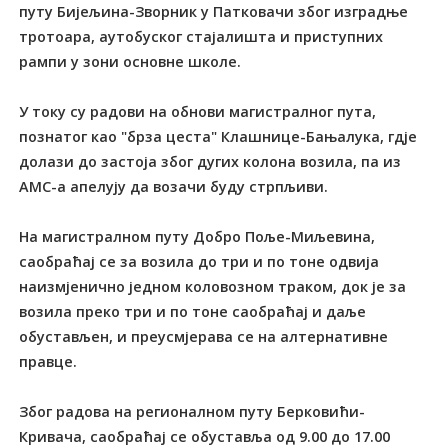
путу Бијељина-Зворник у Патковачи због изградње
тротоара, аутобуског стајалишта и приступних
рампи у зони основне школе.
У току су радови на обнови магистралног пута,
познатог као "брза цеста" Клашнице-Бањалука, гдје
долази до застоја због дугих колона возила, па из
АМС-а апелују да возачи буду стрпљиви.
На магистралном путу Добро Поље-Миљевина,
саобраћај се за возила до три и по тоне одвија
наизмјенично једном коловозном траком, док је за
возила преко три и по тоне саобраћај и даље
обустављен, и преусмјерава се на алтернативне
правце.
Због радова на регионалном путу Берковићи-
Кривача, саобраћај се обуставља од 9.00 до 17.00