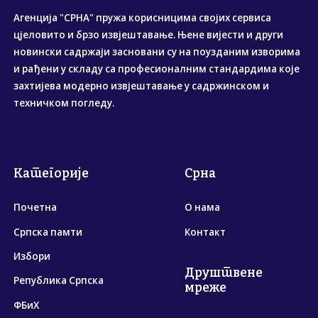
Агенција "СРНА" пружа корисницима својих сервиса
цјеловито и брзо извјештавање. Њене вијести и други
новински садржаји засновани су на поузданим изворима
и рађени у складу са професионалним стандардима које
захтијева модерно извјештавање у садржинском и
техничком погледу.
Категорије
Срна
Почетна
О нама
Српска памти
Контакт
Избори
Друштвене
Република Српска
мреже
ФБиХ