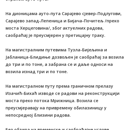
На дионицама ауто-пута Сарајево сјевер-Подлугови,
Сарајево запад-Лепеница и Бијача-Почитељ /преко
моста Херцеговина/, због актуелних радова,
саобраћај је преусмјерен у претицајну траку.
На магистралним путевима Тузла-Бијељина и
Јабланица-Блидиње дозвољен је саобраћај за возила
до три и по тоне, а забрана се и даље односи на
возила изнад три и по тоне.
На магистралном путу према граничном прелазу
Изачић-Бихаћ изводе се радови на реконструкцији
моста преко потока Мрижница. Возила се
преусмјеравају на привремену обилазиницу у
непосредној близини радова.
Без обзира на временске и саобраћајне услове