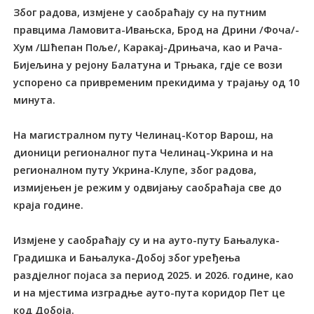
Због радова, измјене у саобраћају су на путним
правцима Ламовита-Ивањска, Брод на Дрини /Фоча/-
Хум /Шћепан Поље/, Каракај-Дрињача, као и Рача-
Бијељина у рејону Балатуна и Трњака, гдје се вози
успорено са привременим прекидима у трајању од 10
минута.
На магистралном путу Челинац-Котор Варош, на
дионици регионалног пута Челинац-Укрина и на
регионалном путу Укрина-Клупе, због радова,
измијењен је режим у одвијању саобраћаја све до
краја године.
Измјене у саобраћају су и на ауто-путу Бањалука-
Градишка и Бањалука-Добој због уређења
раздјелног појаса за период 2025. и 2026. године, као
и на мјестима изградње ауто-пута коридор Пет це
код Добоја.