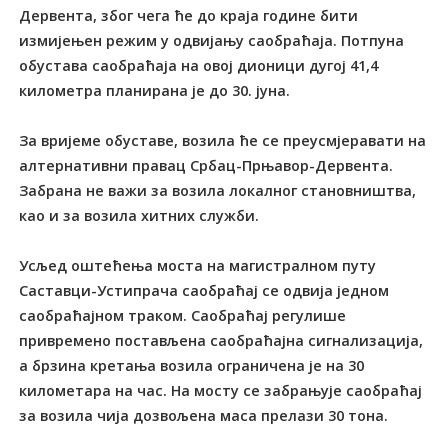
Дервента, због чега ће до краја године бити
измијењен режим у одвијању саобраћаја. Потпуна
обустава саобраћаја на овој дионици дугој 41,4
километра планирана је до 30. јуна.
За вријеме обуставе, возила ће се преусмјеравати на
алтернативни правац Србац-Прњавор-Дервента.
Забрана не важи за возила локалног становништва,
као и за возила хитних служби.
Усљед оштећења моста на магистралном путу
Саставци-Устипрача саобраћај се одвија једном
саобраћајном траком. Саобраћај регулише
привремено постављена саобраћајна сигнализација,
а брзина кретања возила ограничена је на 30
километара на час. На мосту се забрањује саобраћај
за возила чија дозвољена маса прелази 30 тона.