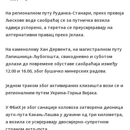
На регионалном путу Руданка-Станари, преко превоја
Љескове воде саобраћај се за путничка возила
одвија успорено, а теретна се преусмјеравају на
алтернативни правац преко Јелаха.
На каменолому Хан Дервента, на магистралном путу
Лапишница-Љубогошта, свакодневно и суботом
долази до повремене обуставе саобраћаја између
12.00 и 16.00, због бушачко минерских радова.
Једном траком због активираних клизишта вози се и
регионалним путем Укрина-Горња Вијака.
У ФБиХ је због санације коловоза затворена дионица
ауто-пута Какањ-Лашва у дужини од три километра,
а возила се усмјеравају двосмјерно-супротном
страном ауто-пута.