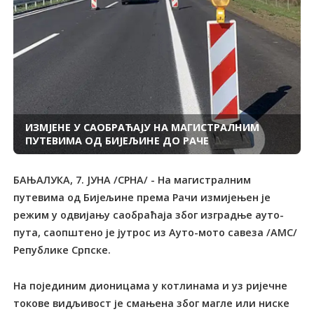
ИЗМЈЕНЕ У САОБРАЋАЈУ НА МАГИСТРАЛНИМ
ПУТЕВИМА ОД БИЈЕЉИНЕ ДО РАЧЕ
БАЊАЛУКА, 7. ЈУНА /СРНА/ - На магистралним
путевима од Бијељине према Рачи измијењен је
режим у одвијању саобраћаја због изградње ауто-
пута, саопштено је јутрос из Ауто-мото савеза /АМС/
Републике Српске.
На појединим дионицама у котлинама и уз ријечне
токове видљивост је смањена због магле или ниске