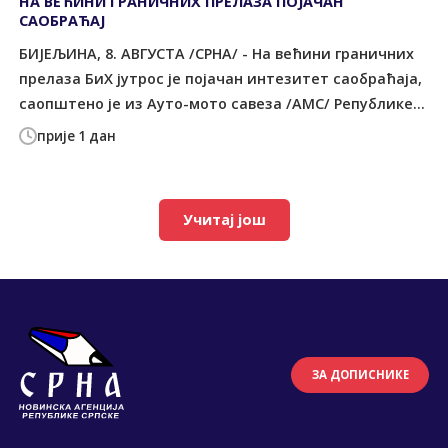
НА ВЕЋИНИ ГРАНИЧНИХ ПРЕЛАЗА ПОЈАЧАН
САОБРАЋАЈ
БИЈЕЉИНА, 8. АВГУСТА /СРНА/ - На већини граничних
прелаза БиХ јутрос је појачан интезитет саобраћаја,
саопштено је из Ауто-мото савеза /АМС/ Републике...
прије 1 дан
Учитај још
ЗА ДОПИСНИКЕ