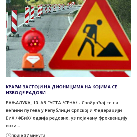
КРАЋИ ЗАСТОЈИ НА ДИОНИЦИМА НА КОЈИМА СЕ
ИЗВОДЕ РАДОВИ
БАЊАЛУКА, 10. АВ ГУСТА /СРНА/ - Саобраћај се на
већини путева у Републици Српској и Федерацији
БиХ /ФБиХ/ одвија редовно, уз појачану фреквенцију
вози...
прије 37 минута