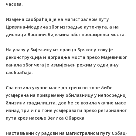
часова.
Измјена саобраћаја је на магистралном путу
Црквина-Модрича због изградње ауто-пута, а на
дионици Вршани-Бијељина због проширења моста.
На улазу у Бијељину из правца Брчког у току је
реконструкција и доградња моста преко Мајевичког
канала због чега је измијењен режим у одвијању
саобраћаја.
Сва возила укупне масе до три и по тоне биће
усмјерена на привремену обилазницу у непосредној
близини градилишта, док ће се возила укупне масе
изнад три и по тоне усмјеравати преко регионалног
пута кроз насеље Велика Обарска.
Настављени су радови на магистралном путу Србац-