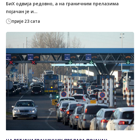
БиХ одвија редовно, а на граничним прелазима
појачан је и...
прије 23 сата