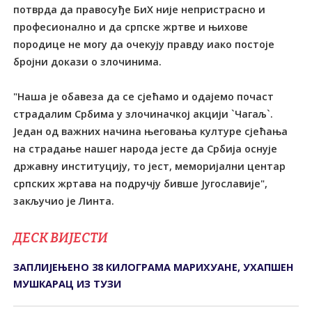
потврда да правосуђе БиХ није непристрасно и
професионално и да српске жртве и њихове
породице не могу да очекују правду иако постоје
бројни докази о злочинима.
"Наша је обавеза да се сјећамо и одајемо почаст
страдалим Србима у злочиначкој акцији `Чагаљ`.
Један од важних начина његовања културе сјећања
на страдање нашег народа јесте да Србија оснује
државну институцију, то јест, меморијални центар
српских жртава на подручју бивше Југославије",
закључио је Линта.
ДЕСК ВИЈЕСТИ
ЗАПЛИЈЕЊЕНО 38 КИЛОГРАМА МАРИХУАНЕ, УХАПШЕН
МУШКАРАЦ ИЗ ТУЗИ