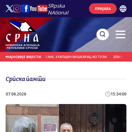
SRpska
ПРИЈАВА
NAtional
38 КИЛОГРАМА МАРИХУАНЕ, УХАПШЕН МУШКАРАЦ ИЗ ТУЗИ
ЗЕМЉЕ ЕУ ПОВЕ
НАЈНОВИЈЕ ВИЈЕСТИ:
Српска памти
07.06.2026
15:34:00