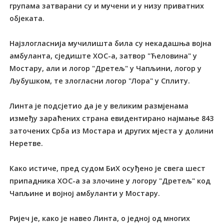
групама затварани су и мучени и у низу приватних
објеката.
Најзлогласнија мучилишта била су некадашња војна
амбуланта, сједиште ХОС-а, затвор "Ћеловина" у
Мостару, али и логор "Дретељ" у Чапљини, логор у
Љубушком, те злогласни логор "Лора" у Сплиту.
Линта је подсјетио да је у великим размјенама
између зараћених страна евидентирано најмање 843
заточених Срба из Мостара и других мјеста у долини
Неретве.
Како истиче, пред судом БиХ осуђено је свега шест
припадника ХОС-а за злочине у логору "Дретељ" код
Чапљине и војној амбуланти у Мостару.
Ријеч је, како је навео Линта, о једној од многих