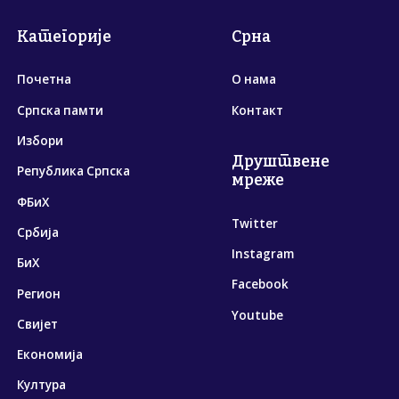
Категорије
Срна
Почетна
О нама
Српска памти
Контакт
Избори
Друштвене
Република Српска
мреже
ФБиХ
Twitter
Србија
Instagram
БиХ
Facebook
Регион
Youtube
Свијет
Економија
Култура