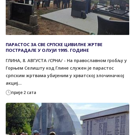
ПАРАСТОС ЗА СВЕ СРПСКЕ ЦИВИЛНЕ ЖРТВЕ
ПОСТРАДАЛЕ У ОЛУЈИ 1995. ГОДИНЕ
ГЛИНА, 8. АВГУСTА /СРНА/ - На православном гробљу у
Горњем Селишту код Глине служен је парастос
српским жртвама убијеним у хрватској злочиначкој
акциј...
прије 2 сата