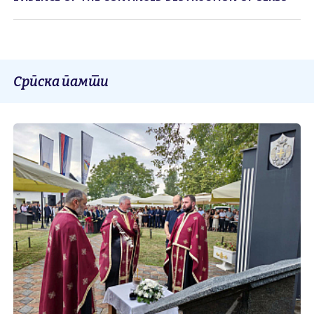
Српска памти