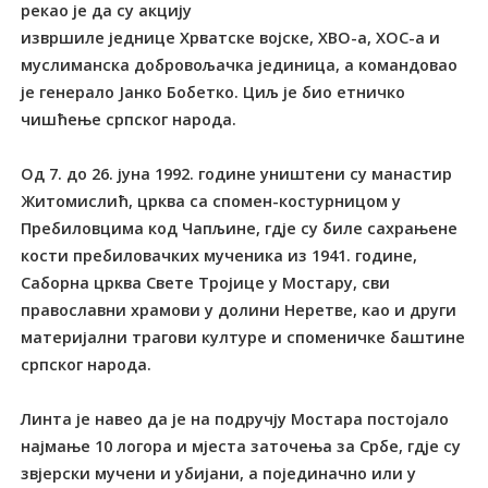
рекао је да су акцију
извршиле једнице Хрватске војске, ХВО-а, ХОС-а и
муслиманска добровољачка јединица, а командовао
је генерало Јанко Бобетко. Циљ је био етничко
чишћење српског народа.
Од 7. до 26. јуна 1992. године уништени су манастир
Житомислић, црква са спомен-костурницом у
Пребиловцима код Чапљине, гдје су биле сахрањене
кости пребиловачких мученика из 1941. године,
Саборна црква Свете Тројице у Мостару, сви
православни храмови у долини Неретве, као и други
материјални трагови културе и споменичке баштине
српског народа.
Линта је навео да је на подручју Мостара постојало
најмање 10 логора и мјеста заточења за Србе, гдје су
звјерски мучени и убијани, а појединачно или у