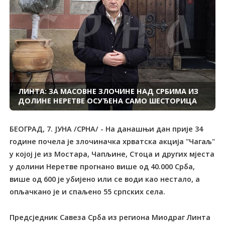
ЛИНТА: ЗА МАСОВНЕ ЗЛОЧИНЕ НАД СРБИМА ИЗ
ДОЛИНЕ НЕРЕТВЕ ОСУЂЕНА САМО ШЕСТОРИЦА
БЕОГРАД, 7. ЈУНА /СРНА/ - На данашњи дан прије 34
године почела је злочиначка хрватска акција "Чагаљ"
у којој је из Мостара, Чапљине, Стоца и других мјеста
у долини Неретве прогнано више од 40.000 Срба,
више од 600 је убијено или се води као несталo, а
опљачкано је и спaљeно 55 српских села.
Предсједник Савеза Срба из региона Миодраг Линта