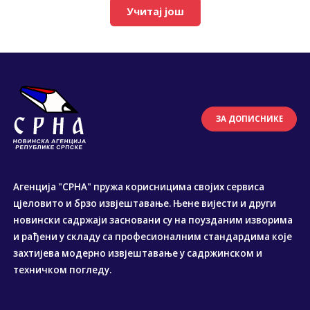
Учитај још
ЗА ДОПИСНИКЕ
Агенција "СРНА" пружа корисницима својих сервиса
цјеловито и брзо извјештавање. Њене вијести и други
новински садржаји засновани су на поузданим изворима
и рађени у складу са професионалним стандардима које
захтијева модерно извјештавање у садржинском и
техничком погледу.