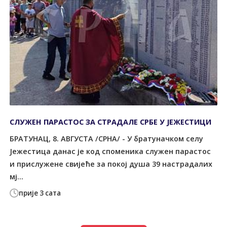
СЛУЖЕН ПАРАСТОС ЗА СТРАДАЛЕ СРБЕ У ЈЕЖЕСТИЦИ
БРАТУНАЦ, 8. АВГУСТА /СРНА/ - У братуначком селу
Јежестица данас је код споменика служен парастос
и прислужене свијеће за покој душа 39 настрадалих
мј...
прије 3 сата