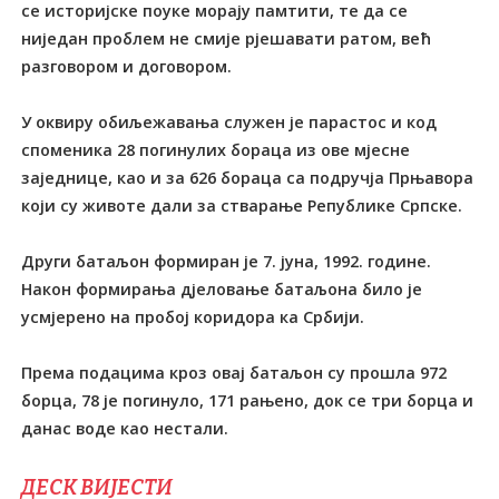
се историјске поуке морају памтити, те да се
ниједан проблем не смије рјешавати ратом, већ
разговором и договором.
У оквиру обиљежавања служен је парастос и код
споменика 28 погинулих бораца из ове мјесне
заједнице, као и за 626 бораца са подручја Прњавора
који су животе дали за стварање Републике Српске.
Други батаљон формиран је 7. јуна, 1992. године.
Након формирања дјеловање батаљона било је
усмјерено на пробој коридора ка Србији.
Према подацима кроз овај батаљон су прошла 972
борца, 78 је погинуло, 171 рањено, док се три борца и
данас воде као нестали.
ДЕСК ВИЈЕСТИ