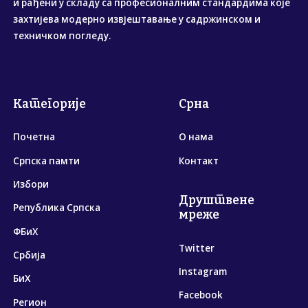
и рађени у складу са професионалним стандардима које
захтијева модерно извјештавање у садржинском и
техничком погледу.
Категорије
Срна
Почетна
О нама
Српска памти
Контакт
Избори
Друштвене
Република Српска
мреже
ФБиХ
Twitter
Србија
Instagram
БиХ
Facebook
Регион