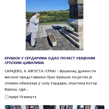
КРИШОК У СЕРДАРИМА ОДАО ПОЧАСТ УБИЈЕНИМ
СРПСКИМ ЦИВИЛИМА
САРАЈЕВО, 6. АВГУСТА /СРНА/ - Вршилац дужности
високог представника Луис Кришок посјетио је
спомен-обиљежје у селу Сердари, општина Котор
Варош, гдје...
прије 10 минута