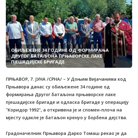
ОБИЉЕЖЕНЕ 34 ГОДИНЕ ОД ФОРМИРАЊА
ДРУГОГ БАТАЉОНА ПРЊАВОРСКЕ ЛАКЕ
ПЈЕШАДИЈСКЕ БРИГАДЕ
ПРЊАВОР, 7. ЈУНА /СРНА/ – У Доњим Вијачанима код
Прњавора данас су обиљежене 34 године од
формирања Другог батаљона прњаворске лаке
пјешадијске бригаде и одласка бригаде у операцију
"Коридор 1992", а откривена је и спомен-плоча на
мјесту одакле је батаљон кренуо у борбена дејства.
Градоначелник Прњавора Дарко Томаш рекао је да