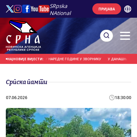
SRpska
ПРИЈАВА
NAtional
И ЗЛОСТАВЉАНУ ДЕЦУ НАРЕДНЕ ГОДИНЕ У ЗВОРНИКУ
У ДАНАШЊОЈ АКЦИЈИ 
НАЈНОВИЈЕ ВИЈЕСТИ:
Српска памти
07.06.2026
18:30:00