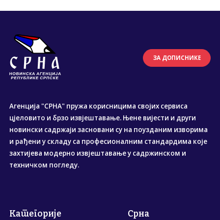
ЗА ДОПИСНИКЕ
Агенција "СРНА" пружа корисницима својих сервиса
цјеловито и брзо извјештавање. Њене вијести и други
новински садржаји засновани су на поузданим изворима
и рађени у складу са професионалним стандардима које
захтијева модерно извјештавање у садржинском и
техничком погледу.
Категорије
Срна