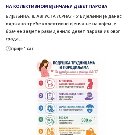
НА КОЛЕКТИВНОМ ВЈЕНЧАЊУ ДЕВЕТ ПАРОВА
БИЈЕЉИНА, 8. АВГУСТА /СРНА/ - У Бијељини је данас
одржано треће колективно вјенчање на којем је
брачне завјете размијенило девет парова из овог
града,...
прије 1 сат