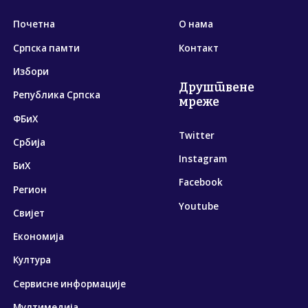
Почетна
О нама
Српска памти
Контакт
Избори
Друштвене
Република Српска
мреже
ФБиХ
Twitter
Србија
Instagram
БиХ
Facebook
Регион
Youtube
Свијет
Економија
Култура
Сервисне информације
Мултимедија