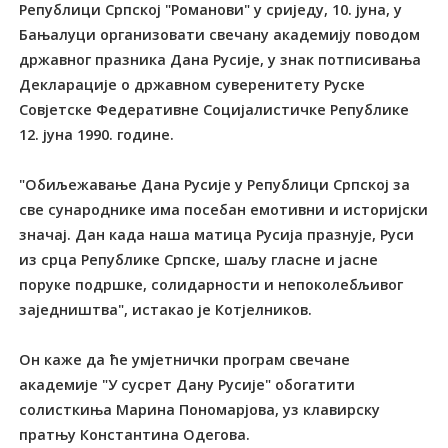
Републици Српској "Романови" у сриједу, 10. јуна, у
Бањалуци организовати свечану академију поводом
државног празника Дана Русије, у знак потписивања
Декларације о државном суверенитету Руске
Совјетске Федеративне Социјалистичке Републике
12. јуна 1990. године.
"Обиљежавање Дана Русије у Републици Српској за
све сународнике има посебан емотивни и историјски
значај. Дан када наша матица Русија празнује, Руси
из срца Републике Српске, шаљу гласне и јасне
поруке подршке, солидарности и непоколебљивог
заједништва", истакао је Котјелников.
Он каже да ће умјетнички програм свечане
академије "У сусрет Дану Русије" обогатити
солисткиња Марина Пономарјова, уз клавирску
пратњу Константина Одегова.