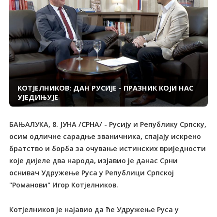
КОТЈЕЛНИКОВ: ДАН РУСИЈЕ - ПРАЗНИК КОЈИ НАС
УЈЕДИЊУЈЕ
БАЊАЛУКА, 8. ЈУНА /СРНА/ - Русију и Републику Српску,
осим одличне сарадње званичника, спајају искрено
братство и борба за очување истинских вриједности
које дијеле два народа, изјавио је данас Срни
оснивач Удружење Руса у Републици Српској
"Романови" Игор Котјелников.
Котјелников је најавио да ће Удружење Руса у