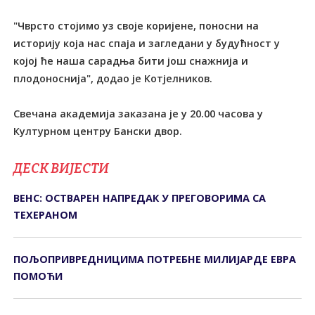
"Чврсто стојимо уз своје коријене, поносни на
историју која нас спаја и загледани у будућност у
којој ће наша сарадња бити још снажнија и
плодоноснија", додао је Котјелников.
Свечана академија заказана је у 20.00 часова у
Културном центру Бански двор.
ДЕСК ВИЈЕСТИ
ВЕНС: ОСТВАРЕН НАПРЕДАК У ПРЕГОВОРИМА СА
ТЕХЕРАНОМ
ПОЉОПРИВРЕДНИЦИМА ПОТРЕБНЕ МИЛИЈАРДЕ ЕВРА
ПОМОЋИ