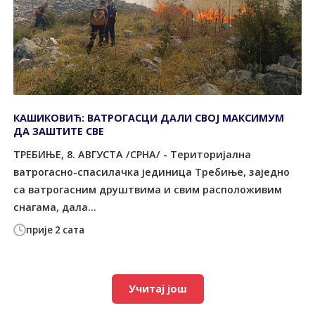
КАШИКОВИЋ: ВАТРОГАСЦИ ДАЛИ СВОЈ МАКСИМУМ
ДА ЗАШТИТЕ СВЕ
ТРЕБИЊЕ, 8. АВГУСТА /СРНА/ - Tериторијална
ватрогасно-спасилачка јединица Tребиње, заједно
са ватрогасним друштвима и свим расположивим
снагама, дала...
прије 2 сата
Учитај још