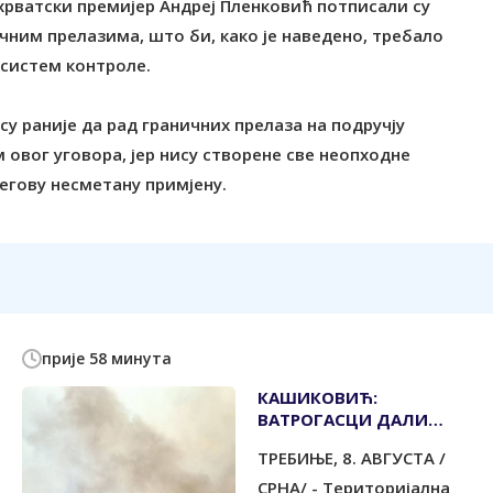
хрватски премијер Андреј Пленковић потписали су
ичним прелазима, што би, како је наведено, требало
 систем контроле.
у раније да рад граничних прелаза на подручју
вог уговора, јер нису створене све неопходне
егову несметану примјену.
прије 58 минута
КАШИКОВИЋ:
ВАТРОГАСЦИ ДАЛИ
СВОЈ МАКСИМУМ ДА
ТРЕБИЊЕ, 8. АВГУСТА /
ЗАШТИТЕ СВЕ
СРНА/ - Tериторијална