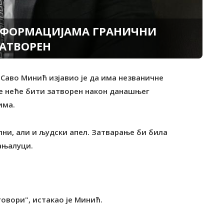
НФОРМАЦИЈАМА ГРАНИЧНИ
ЗАТВОРЕН
 Саво Минић изјавио је да има незваничне
е неће бити затворен након данашњег
има.
ни, али и људски апел. Затварање би била
ањалуци.
овори", истакао је Минић.