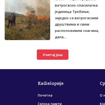
ватрогасно-спасилачка
јединица Tребиње,
заједно са ватрогасним
друштвима и свим
расположивим снагама,
дала...
Учитај још
Категорије
С
Почетна
О 
Српска памти
Ко