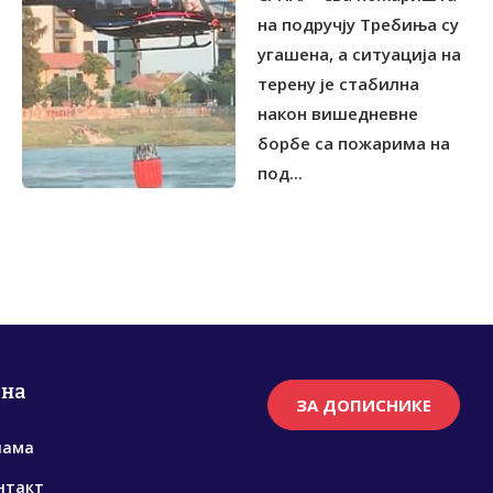
на подручју Требиња су
угашена, а ситуација на
терену је стабилна
након вишедневне
борбе са пожарима на
под...
рна
ЗА ДОПИСНИКЕ
нама
нтакт