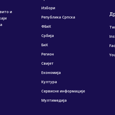
Избори
вито и
Д
Република Српска
жаји
са
ФБиХ
Tw
Србија
In
БиХ
Fa
Регион
Yo
Свијет
Економија
Култура
Сервисне информације
Мултимедија