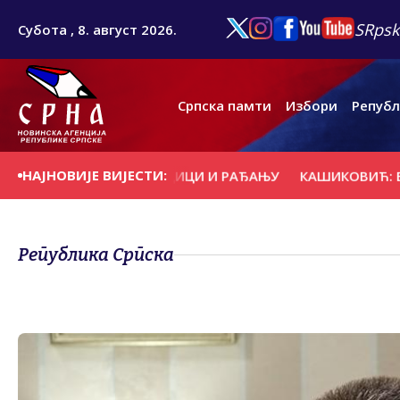
SRpsk
Субота , 8. август 2026.
Српска памти
Избори
Републ
НАЈНОВИЈЕ ВИЈЕСТИ:
А ПОДРШКА ПОРОДИЦИ И РАЂАЊУ
КАШИКОВИЋ: ВАТРОГ
Република Српска