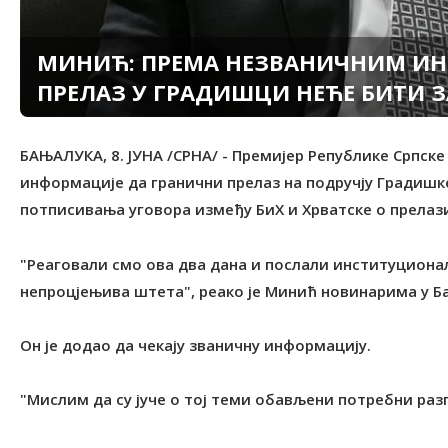
МИНИЋ: ПРЕМА НЕЗВАНИЧНИМ И
ПРЕЛАЗ У ГРАДИШЦИ НЕЋЕ БИТИ 
БАЊАЛУКА, 8. ЈУНА /СРНА/ - Премијер Републике Српске
информације да гранични прелаз на подручју Градишк
потписивања уговора између БиХ и Хрватске о прелаз
"Реаговали смо ова два дана и послали институционал
непроцјењива штета", реако је Минић новинарима у Б
Он је додао да чекају званичну информацију.
"Мислим да су јуче о тој теми обављени потребни разг