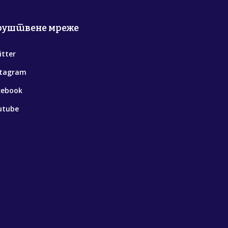
руштвене мреже
itter
stagram
cebook
utube