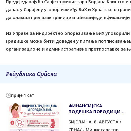
Предсједавајућа Савјета министара Борјана Кришто и 
данас у Сарајеву уговор између БиХ и Хрватске о гран
да олакша прелазак границе и обезбиједи ефикаснији
Из Управе за индиректно опорезивање БиХ упозорили с
Градишке може бити доведен у питање потписивањем о
организационе и административне претпоставке за њ
Република Српска
прије 1 сат
ФИНАНСИЈСКА
ПОДРШКА ПОРОДИЦИ И
РАЂАЊУ
БИЈЕЉИНА, 8. АВГУСТА /
СРНА/ - Министарство