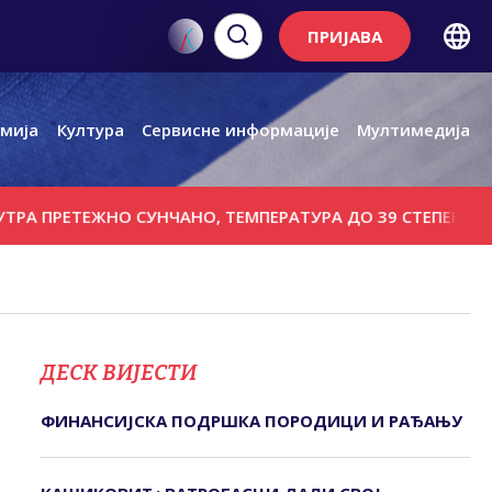
ПРИЈАВА
мија
Култура
Сервисне информације
Мултимедија
РЕТЕЖНО СУНЧАНО, ТЕМПЕРАТУРА ДО 39 СТЕПЕНИ
ОБИЉ
ДЕСК ВИЈЕСТИ
ФИНАНСИЈСКА ПОДРШКА ПОРОДИЦИ И РАЂАЊУ