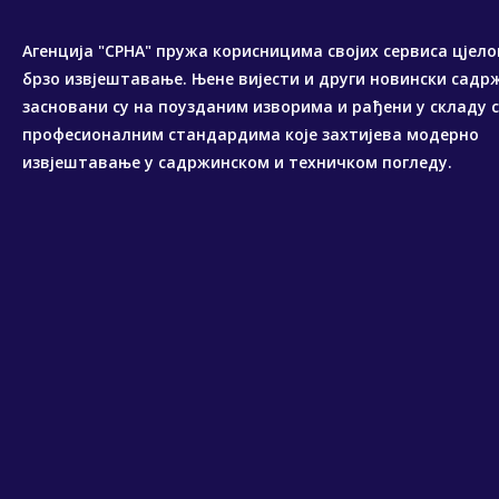
Агенција "СРНА" пружа корисницима својих сервиса цјело
брзо извјештавање. Њене вијести и други новински садр
засновани су на поузданим изворима и рађени у складу 
професионалним стандардима које захтијева модерно
извјештавање у садржинском и техничком погледу.