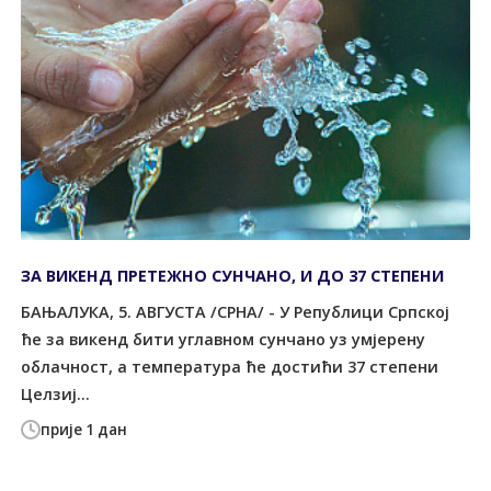
ЗА ВИКЕНД ПРЕТЕЖНО СУНЧАНО, И ДО 37 СТЕПЕНИ
БАЊАЛУКА, 5. АВГУСТА /СРНА/ - У Републици Српској
ће за викенд бити углавном сунчано уз умјерену
облачност, а температура ће достићи 37 степени
Целзиј...
прије 1 дан