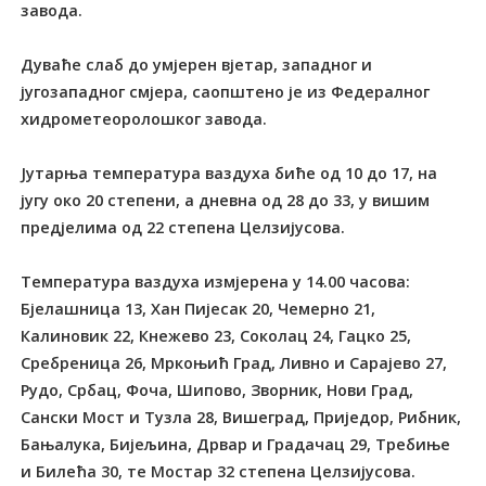
завода.
Дуваће слаб до умјерен вјетар, западног и
југозападног смјера, саопштено је из Федералног
хидрометеоролошког завода.
Јутарња температура ваздуха биће од 10 до 17, на
југу око 20 степени, а дневна од 28 до 33, у вишим
предјелима од 22 степена Целзијусова.
Температура ваздуха измјерена у 14.00 часова:
Бјелашница 13, Хан Пијесак 20, Чемерно 21,
Калиновик 22, Кнежево 23, Соколац 24, Гацко 25,
Сребреница 26, Мркоњић Град, Ливно и Сарајево 27,
Рудо, Србац, Фоча, Шипово, Зворник, Нови Град,
Сански Мост и Тузла 28, Вишеград, Приједор, Рибник,
Бањалука, Бијељина, Дрвар и Градачац 29, Требиње
и Билећа 30, те Мостар 32 степена Целзијусова.