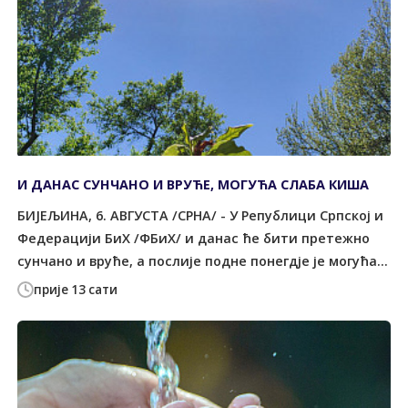
И ДАНАС СУНЧАНО И ВРУЋЕ, МОГУЋА СЛАБА КИША
БИЈЕЉИНА, 6. АВГУСТА /СРНА/ - У Републици Српској и
Федерацији БиХ /ФБиХ/ и данас ће бити претежно
сунчано и вруће, а послије подне понегдје је могућа...
прије 13 сати