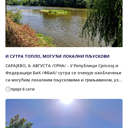
И СУТРА ТОПЛО, МОГУЋИ ЛОКАЛНИ ПЉУСКОВИ
САРАЈЕВО, 6. АВГУСТА /СРНА/ - У Републици Српској и
Федерацији БиХ /ФБиХ/ сутра се очекује наоблачење
са могућим локалним пљусковима и грмљавином, уз...
прије 6 сати