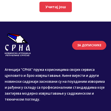
Учитај још
ЗА ДОПИСНИКЕ
Агенција "СРНА" пружа корисницима својих сервиса
цјеловито и брзо извјештавање. Њене вијести и други
новински садржаји засновани су на поузданим изворима
и рађени у складу са професионалним стандардима које
захтијева модерно извјештавање у садржинском и
техничком погледу.