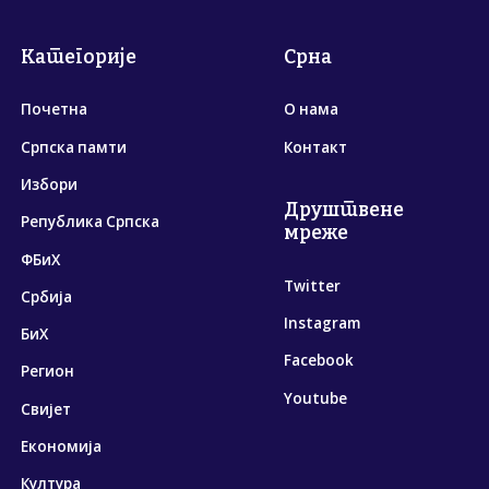
Категорије
Срна
Почетна
О нама
Српска памти
Контакт
Избори
Друштвене
Република Српска
мреже
ФБиХ
Twitter
Србија
Instagram
БиХ
Facebook
Регион
Youtube
Свијет
Економија
Култура