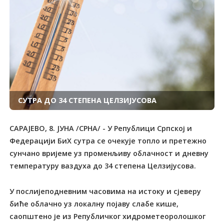
СУТРА ДО 34 СТЕПЕНА ЦЕЛЗИЈУСОВА
САРАЈЕВО, 8. ЈУНА /СРНА/ - У Републици Српској и
Федерацији БиХ сутра се очекује топло и претежно
сунчано вријеме уз променљиву облачност и дневну
температуру ваздуха до 34 степена Целзијусова.
У послијеподневним часовима на истоку и сјеверу
биће облачно уз локалну појаву слабе кише,
саопштено је из Републичког хидрометеоролошког