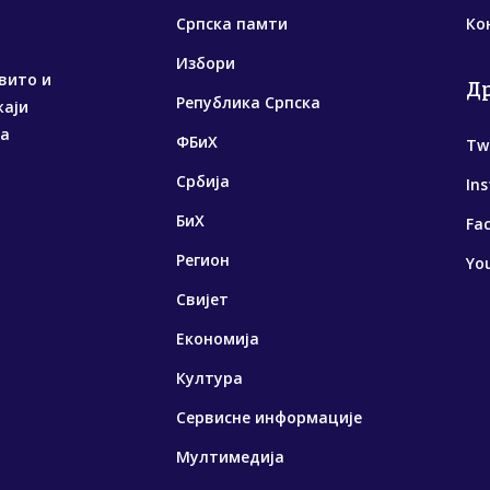
Српска памти
Ко
Избори
вито и
Д
Република Српска
жаји
са
ФБиХ
Tw
Србија
In
БиХ
Fa
Регион
Yo
Свијет
Економија
Култура
Сервисне информације
Мултимедија