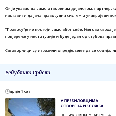
Он је указао да само отвореним дијалогом, партнер
наставити да јача правосудни систем и унаприједи по
"Правосуђе не постоји само због себе. Његова сврха ј
повјерење у институције и буде један од стубова правн
Саговорници су изразили опредјељење да се социјални
Република Српска
прије 1 сат
У ПРЕБИЛОВЦИМА
ОTВОРЕНА ИЗЛОЖБА
''КРTС ХЕРЦЕГОВАЧКИХ
ПРЕБИЛОВЦИ, 5. АВГУСТА