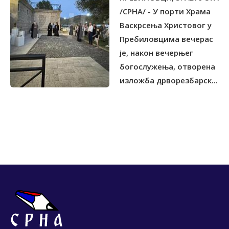
МУЧЕНИКА''
/СРНА/ - У порти Храма
Васкрсења Христовог у
Пребиловцима вечерас
је, након вечерњег
богослужења, отворена
изложба дрворезбарск...