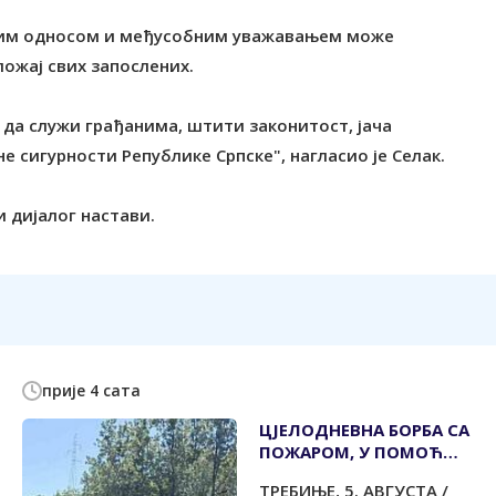
ским односом и међусобним уважавањем може
ложај свих запослених.
е да служи грађанима, штити законитост, јача
е сигурности Републике Српске", нагласио је Селак.
 дијалог настави.
прије 4 сата
ЦЈЕЛОДНЕВНА БОРБА СА
ПОЖАРОМ, У ПОМОЋ
СТИГАО И ХЕЛИКОПЕТЕР
TРЕБИЊЕ, 5. АВГУСTА /