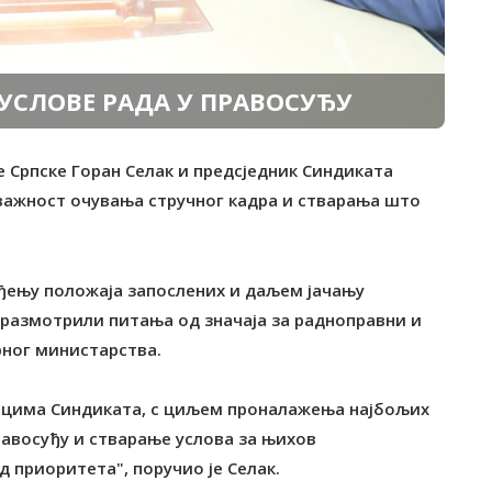
УСЛОВЕ РАДА У ПРАВОСУЂУ
е Српске Горан Селак и предсједник Синдиката
важност очувања стручног кадра и стварања што
еђењу положаја запослених и даљем јачању
 размотрили питања од значаја за радноправни и
рног министарства.
ицима Синдиката, с циљем проналажења најбољих
равосуђу и стварање услова за њихов
 приоритета", поручио је Селак.