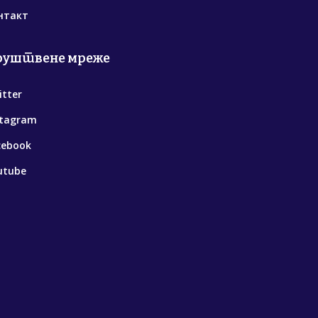
нтакт
руштвене мреже
itter
stagram
cebook
utube