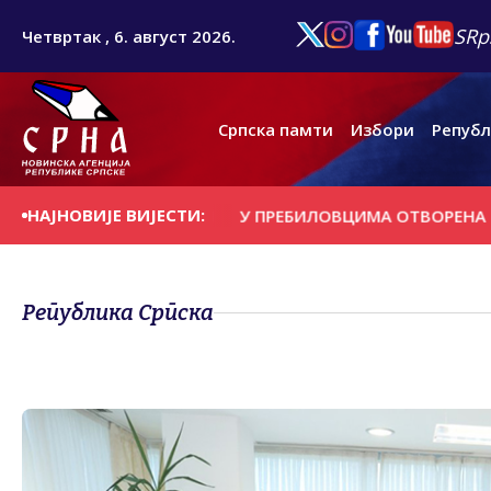
SRp
Четвртак , 6. август 2026.
Српска памти
Избори
Републ
НАЈНОВИЈЕ ВИЈЕСТИ:
НА ДАНАШЊИ ДАН
У ПРЕБИЛОВЦИМА ОTВОРЕНА ИЗЛОЖБА
Република Српска