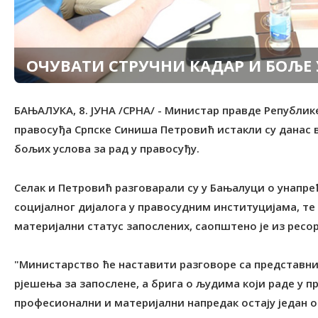
ОЧУВАТИ СТРУЧНИ КАДАР И БОЉЕ 
БАЊАЛУКА, 8. ЈУНА /СРНА/ - Министар правде Републик
правосуђа Српске Синиша Петровић истакли су данас 
бољих услова за рад у правосуђу.
Селак и Петровић разговарали су у Бањалуци о унапр
социјалног дијалога у правосудним институцијама, те
материјални статус запослених, саопштено је из ресо
"Министарство ће наставити разговоре са представн
рјешења за запослене, а брига о људима који раде у п
професионални и материјални напредак остају један од