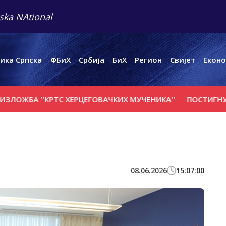
ska NAtional
ика Српска
ФБиХ
Србија
БиХ
Регион
Свијет
Еконо
 ''КРTС ХЕРЦЕГОВАЧКИХ МУЧЕНИКА''
ПОСТИГНУТ НАПРЕ
08.06.2026
15:07:00