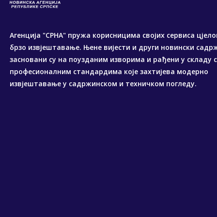
Агенција "СРНА" пружа корисницима својих сервиса цјело
брзо извјештавање. Њене вијести и други новински садр
засновани су на поузданим изворима и рађени у складу 
професионалним стандардима које захтијева модерно
извјештавање у садржинском и техничком погледу.