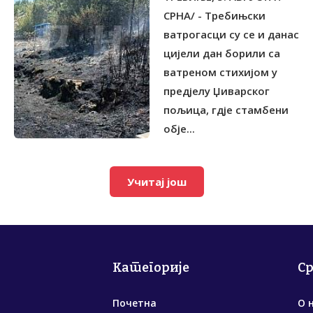
СРНА/ - Требињски
ватрогасци су се и данас
цијели дан борили са
ватреном стихијом у
предјелу Џиварског
пољица, гдје стамбени
обје...
Учитај још
Категорије
С
Почетна
О 