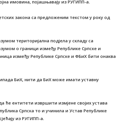
ојна имовина, појашњавају из РУГИПП-а.
етских закона са предложеним текстом у року од
азумом територијална подјела у складу са
зумом о граници између Републике Српске и
раница између Републике Српске и ФБиХ бити онаква
ипада БиХ, нити да БиХ може имати уставну
да ће ентитети извршити измјене својих устава
епублика Српска то и учинила и Устав Републике
сјећају из РУГИПП-а.