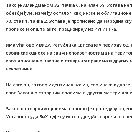
Тако је Амандманом 32. тачка 6. на члан 68. Устава Р
обезбјеђује, између осталог, својинске и облигационе
70. став 1. тачка 2. Устава је прописано да Народна с
прописе и опште акте, прецизирају из РУГИПП-а.
Имајући ово у виду, Република Српска је у периоду од 
својинске односе на свим непокретностима на терито
кроз доношење Закона о стварним правима и других м
некретнина.
На сличан, готово идентичан начин, својинске однос
свог Закона о стварним правима и других материјални
Закон о стварним правима прошао је процедуру оцјене
Уставног суда БиХ, гдје су исте одредбе, нарочите пр