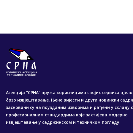
Агенција "СРНА" пружа корисницима својих сервиса цјело
брзо извјештавање. Њене вијести и други новински садр
засновани су на поузданим изворима и рађени у складу 
професионалним стандардима које захтијева модерно
извјештавање у садржинском и техничком погледу.