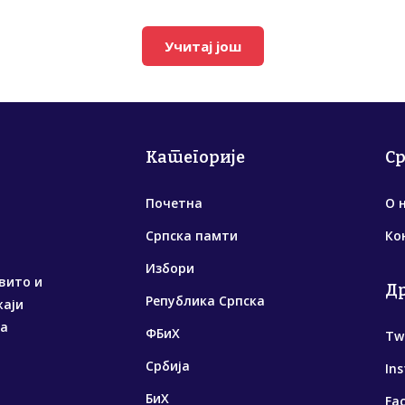
Учитај још
Категорије
С
Почетна
О 
Српска памти
Ко
Избори
вито и
Д
Република Српска
жаји
са
ФБиХ
Tw
Србија
In
БиХ
Fa