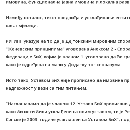
имовина, функционална јавна имовина и локална разв
Између осталог, текст предвиђа и усклађивање ентит
шест мјесеци.
РУГИПП указује на то да је Дејтонским мировним спор
"Женевским принципима" уговорена Анексом 2 - Спора
Федерације БиХ, којим је чланом 1. уговорено да ће г
како је одређена на мапи у Додатку тог споразума.
Исто тако, Уставом БиХ није прописано да имовина пр
надлежност у вези са тим питањем.
"Наглашавамо да је чланом 12. Устава БиХ прописано 
како би исти били усклађени са овим уставом, те је Р
Српске је 2003. године усаглашен са Уставом БиХ", под