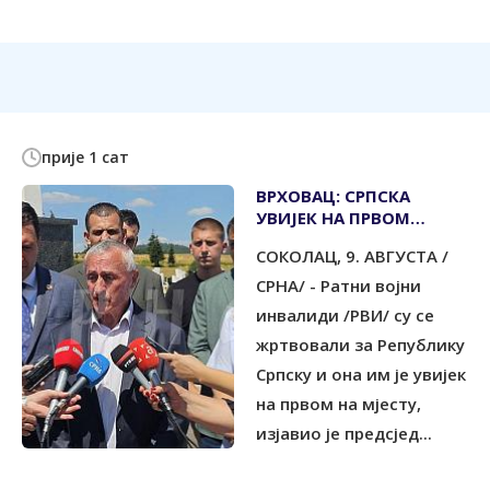
прије 1 сат
ВРХОВАЦ: СРПСКА
УВИЈЕК НА ПРВОМ
МЈЕСТУ
СОКОЛАЦ, 9. АВГУСТА /
СРНА/ - Ратни војни
инвалиди /РВИ/ су се
жртвовали за Републику
Српску и она им је увијек
на првом на мјесту,
изјавио је предсјед...