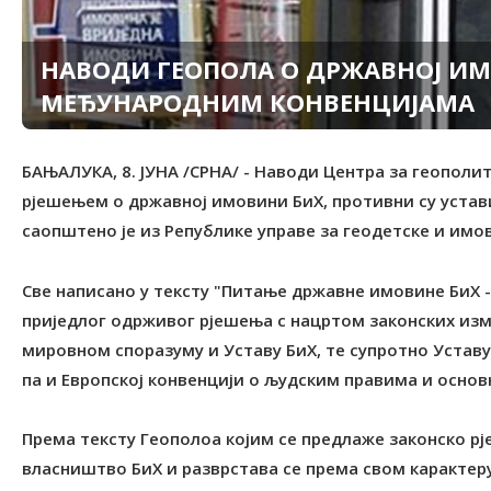
НАВОДИ ГЕОПОЛА О ДРЖАВНОЈ И
МЕЂУНАРОДНИМ КОНВЕНЦИЈАМА
БАЊАЛУКА, 8. ЈУНА /СРНА/ - Наводи Центра за геополи
рјешењем о државној имовини БиХ, противни су устав
саопштено је из Републике управе за геодетске и имо
Све написано у тексту "Питање државне имовине БиХ -
приједлог одрживог рјешења с нацртом законских измј
мировном споразуму и Уставу БиХ, те супротно Уставу
па и Европској конвенцији о људским правима и основ
Према тексту Геополоа којим се предлаже законско р
власништво БиХ и разврстава се према свом карактеру