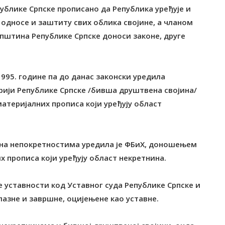
епублике Српске прописано да Република уређује и
 односе и заштиту свих облика својине, а чланом
купштина Републике Српске доноси законе, друге
1995. године па до данас законски уредила
рији Републике Српске /бивша друштвена својина/
атеријалних прописа који уређују област
е на непокретностима уредила је ФБиХ, доношењем
х прописа који уређују област некретнина.
 уставности код Уставног суда Републике Српске и
елазне и завршне, оцијењене као уставне.