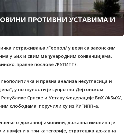
МОВИНИ ПРОТИВНИ УСТАВИМА И
тичка истраживања /Геопол/ у вези са законским
има у БиХ и свим међународним конвенцијама,
винско-правне послове /РУГИПП/.
 геополитичка и правна анализа несугласица и
ена", у потпуности је супротно Дејтонском
 Републике Српске и Уставу Федерације БиХ /ФБиХ/,
ним слободама, поручили су из РУГИПП-а.
јешење о државној имовини, државна имовина је
 и намјени у три категорије, стратешка државна