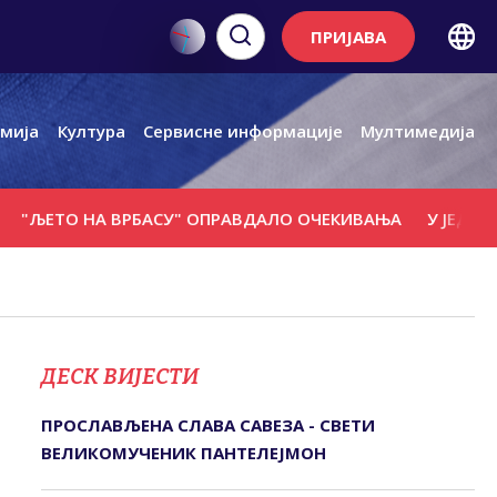
ПРИЈАВА
мија
Култура
Сервисне информације
Мултимедија
О НА ВРБАСУ" ОПРАВДАЛО ОЧЕКИВАЊА
У ЈЕДНОМ ДАНУ
ДЕСК ВИЈЕСТИ
ПРОСЛАВЉЕНА СЛАВА САВЕЗА - СВЕТИ
ВЕЛИКОМУЧЕНИК ПАНТЕЛЕЈМОН