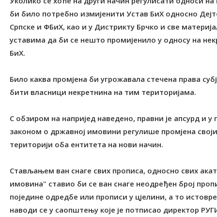
Уколико се хоће на други начин регулисати односи на
би било потребно измијенити Устав БиХ односно Дејт
Српске и ФБиХ, као и у Дистрикту Брчко и све материј
уставима да би се нешто промијенило у односу на не
БиХ.
Било каква промјена би угрожавала стечена права субј
бити власници некретнина на тим територијама.
С обзиром на напријед наведено, правни је апсурд и 
законом о државној имовини регулише промјена својин
територији оба ентитета на нови начин.
Стављањем ван снаге свих прописа, односно свих акат
имовина" ставио би се ван снаге неодређен број пропис
поједине одредбе или прописи у цјелини, а то истовр
наводи се у саопштењу које је потписао директор РУГ