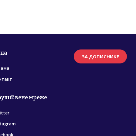
рна
ЗА ДОПИСНИКЕ
нама
нтакт
руштвене мреже
itter
stagram
cebook