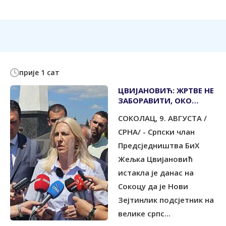
прије 1 сат
ЦВИЈАНОВИЋ: ЖРТВЕ НЕ
ЗАБОРАВИТИ, ОКО
СРПСКЕ СЕ ОКУПЉАТИ
СОКОЛАЦ, 9. АВГУСТА /
СРНА/ - Српски члан
Предсједништва БиХ
Жељка Цвијановић
истакла је данас на
Сокоцу да је Нови
Зејтинлик подсјетник на
велике српс...