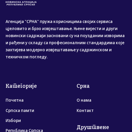
Агенција "СРНА" пружа корисницима својих сервиса
цјеловито и брзо извјештавање. Њене вијести и други
новински садржаји засновани су на поузданим изворима
и рађени у складу са професионалним стандардима које
захтијева модерно извјештавање у садржинском и
техничком погледу.
Категорије
Срна
Почетна
О нама
Српска памти
Контакт
Избори
Друштвене
Република Српска