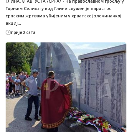
ГЛИНА, 8. АВГУСTА /СРНА/ - На православном гробљу у
Горњем Селишту код Глине служен је парастос
српским жртвама убијеним у хрватској злочиначкој
акциј...
прије 2 сата