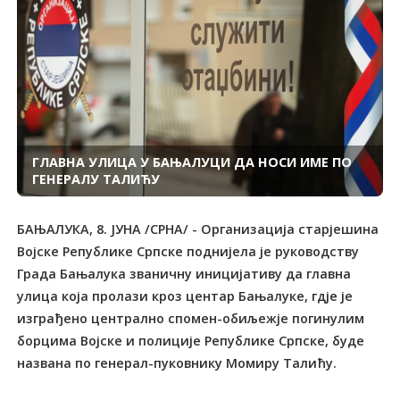
ГЛАВНА УЛИЦА У БАЊАЛУЦИ ДА НОСИ ИМЕ ПО
ГЕНЕРАЛУ ТАЛИЋУ
БАЊАЛУКА, 8. ЈУНА /СРНА/ - Организација старјешина
Војске Републике Српске поднијела је руководству
Града Бањалука званичну иницијативу да главна
улица која пролази кроз центар Бањалуке, гдје је
изграђено централно спомен-обиљежје погинулим
борцима Војске и полиције Републике Српске, буде
названа по генерал-пуковнику Момиру Талићу.