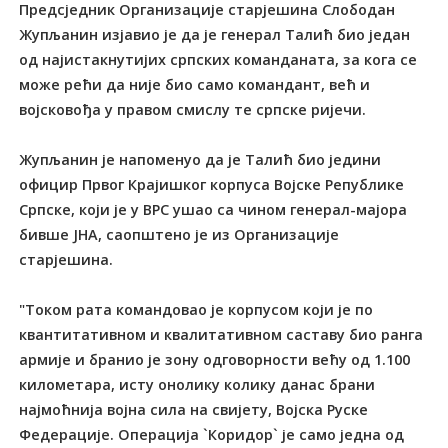
Предсједник Организације старјешина Слободан
Жупљанин изјавио је да је генерал Талић био један
од најистакнутијих српских команданата, за кога се
може рећи да није био само командант, већ и
војсковођа у правом смислу те српске ријечи.
Жупљанин је напоменуо да је Талић био једини
официр Првог Крајишког корпуса Војске Републике
Српске, који је у ВРС ушао са чином генерал-мајора
бивше ЈНА, саопштено је из Организације
старјешина.
"Током рата командовао је корпусом који је по
квантитативном и квалитативном саставу био ранга
армије и бранио је зону одговорности већу од 1.100
километара, исту онолику колику данас брани
најмоћнија војна сила на свијету, Војска Руске
Федерације. Операција `Коридор` је само једна од