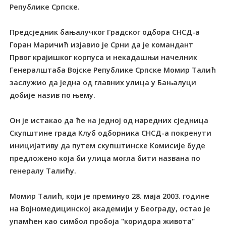
Републике Српске.
Предсједник бањалучког Градског одбора СНСД-а
Горан Маричић изјавио је Срни да је командант
Првог крајишког корпуса и некадашњи начелник
Генералштаба Војске Републике Српске Момир Талић
заслужио да једна од главних улица у Бањалуци
добије назив по њему.
Он је истакао да ће на једној од наредних сједница
Скупштине града Клуб одборника СНСД-а покренути
иницијативу да путем скупштинске Комисије буде
предложено која би улица могла бити названа по
генералу Талићу.
Момир Талић, који је преминуо 28. маја 2003. године
на Војномедицинској академији у Београду, остао је
упамћен као симбол пробоја "коридора живота"