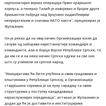
најпознатијих војних операција Првог крајишког
корпуса, а генерал Талић је извојевао и бројне друге
бриљантне побједе над бројчано надмоћнијим
непријатељем и снагама НАТО пакта", прецизирао је
Жупљанин.
Он је рекао да на овај начин Организација жели да
сачува од заборава најистакнутије командире и
команданте, али и борце Војске Републике Српске, те
да им се и на неки начин Српска одужи за све оно
што су учинили за српски народ.
"Иницијатива ће бити упућена и свим градовима и
општинама у Републици Српској, а Организација
старјешина спремна је на пуну сарадњу са свим
структурама у поступку кандидовања
најзаслужнијих појединаца", истакао је Жупљанин и
додао да ће је доставити и институцијама