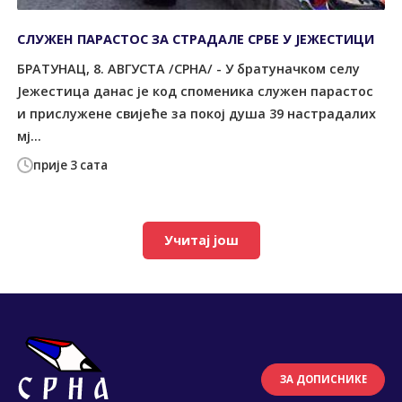
СЛУЖЕН ПАРАСТОС ЗА СТРАДАЛЕ СРБЕ У ЈЕЖЕСТИЦИ
БРАТУНАЦ, 8. АВГУСТА /СРНА/ - У братуначком селу
Јежестица данас је код споменика служен парастос
и прислужене свијеће за покој душа 39 настрадалих
мј...
прије 3 сата
Учитај још
ЗА ДОПИСНИКЕ