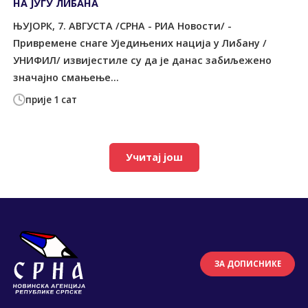
НА ЈУГУ ЛИБАНА
ЊУЈОРК, 7. АВГУСТА /СРНА - РИА Новости/ -
Привремене снаге Уједињених нација у Либану /
УНИФИЛ/ извијестиле су да је данас забиљежено
значајно смањење...
прије 1 сат
Учитај још
ЗА ДОПИСНИКЕ