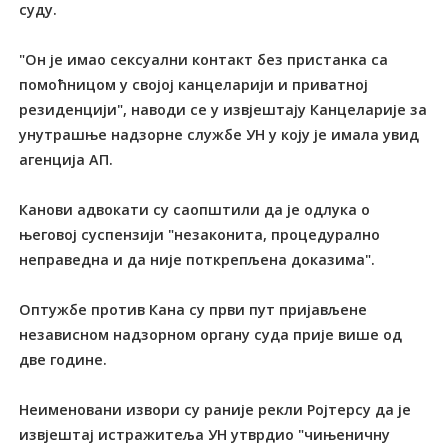
суду.
"Он је имао сексуални контакт без пристанка са
помоћницом у својој канцеларији и приватној
резиденцији", наводи се у извјештају Канцеларије за
унутрашње надзорне службе УН у коју је имала увид
агенција АП.
Канови адвокати су саопштили да је одлука о
његовој суспензији "незаконита, процедурално
неправедна и да није поткрепљена доказима".
Оптужбе против Кана су први пут пријављене
независном надзорном органу суда прије више од
две године.
Неименовани извори су раније рекли Ројтерсу да је
извјештај истражитеља УН утврдио "чињеничну