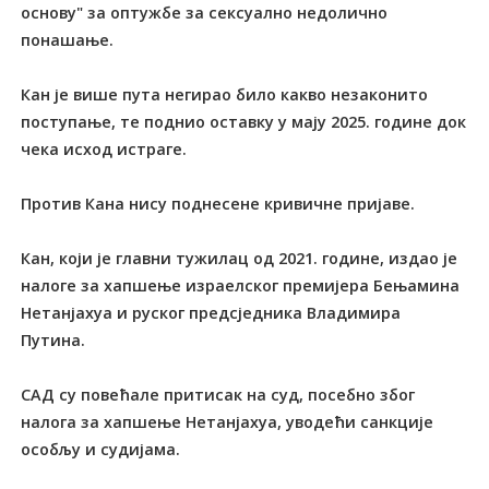
основу" за оптужбе за сексуално недолично
понашање.
Кан је више пута негирао било какво незаконито
поступање, те поднио оставку у мају 2025. године док
чека исход истраге.
Против Кана нису поднесене кривичне пријаве.
Кан, који је главни тужилац од 2021. године, издао је
налоге за хапшење израелског премијера Бењамина
Нетанјахуа и руског предсједника Владимира
Путина.
САД су повећале притисак на суд, посебно због
налога за хапшење Нетанјахуа, уводећи санкције
особљу и судијама.