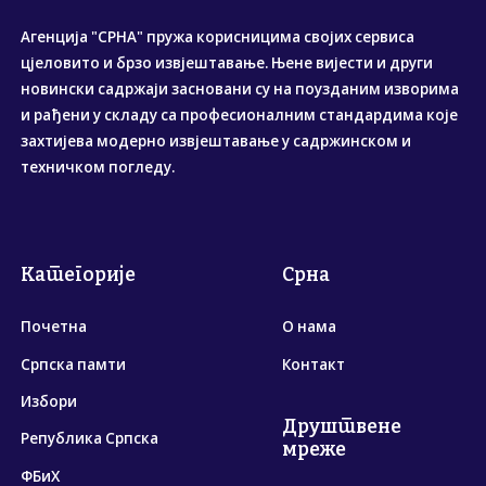
Агенција "СРНА" пружа корисницима својих сервиса
цјеловито и брзо извјештавање. Њене вијести и други
новински садржаји засновани су на поузданим изворима
и рађени у складу са професионалним стандардима које
захтијева модерно извјештавање у садржинском и
техничком погледу.
Категорије
Срна
Почетна
О нама
Српска памти
Контакт
Избори
Друштвене
Република Српска
мреже
ФБиХ