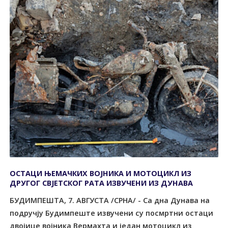
ОСТАЦИ ЊЕМАЧКИХ ВОЈНИКА И МОТОЦИКЛ ИЗ
ДРУГОГ СВЈЕТСКОГ РАТА ИЗВУЧЕНИ ИЗ ДУНАВА
БУДИМПЕШТА, 7. АВГУСТА /СРНА/ - Са дна Дунава на
подручју Будимпеште извучени су посмртни остаци
двојице војника Вермахта и један мотоцикл из