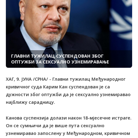
ГЛАВНИ ТУЖИЛАЦ СУСПЕНДОВАН ЗБОГ
ОПТУЖБИ ЗА СЕКСУАЛНО УЗНЕМИРАВАЊЕ
ХАГ, 9. ЈУНА /СРНА/ - Главни тужилац Међународног
кривичног суда Карим Кан суспендован је са
дужности због оптужби да је сексуално узнемиравао
најближу сарадницу.
Канова суспензија долази након 18-мјесечне истраге.
Он се сумњичи да је више пута сексуално
узнемиравао запослену у Међународном, кривичном