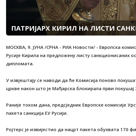
ПАТРИЈАРХ КИРИЛ НА ЛИСТИ САН
МОСКВА, 9. ЈУНА /СРНА - РИА Новости/ - Европска комис
Русије Кирила на предложену листу санкционисаних особ
дипломата.
У извјештају се наводи да ће Комисија поново покуша
цркве након што је Мађарска блокирала први покушај 
Раније током дана, предсједник Европске комисије Урс
пакета санкција ЕУ Русији.
Ројтерс је извијестио да нацрт пакета обухвата 170 фи