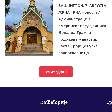
ВЈЕТРОПАРКА КОД
ВАШИНГТОН, 7. АВГУСТА
РУСКОГ МАНАСТИРА
/СРНА - РИА Новости/ -
Администрација
америчког предсједника
Доналда Трампа
подржава манастир
Свете Тројице Руске
православне цр...
Учитај још
Категорије
С