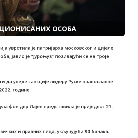
КЦИОНИСАНИХ ОСОБА
ија уврстила је патријарха московског и цијеле
а, јавио је "Јуроњуз" позивајући се на троје
ти да уведе санкције лидеру Руске православне
2022. године.
ула фон дер Лајен представила је приједлог 21.
зичких и правних лица, укључујући 90 банака.