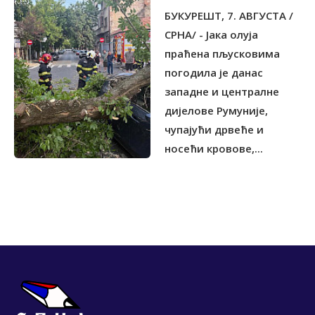
БУКУРЕШT, 7. АВГУСТА /
СРНА/ - Јака олуја
праћена пљусковима
погодила је данас
западне и централне
дијелове Румуније,
чупајући дрвеће и
носећи кровове,...