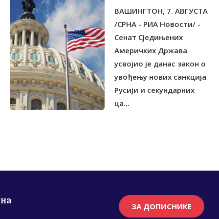
МОСКВИ
ВАШИНГТОН, 7. АВГУСТА
/СРНА - РИА Новости/ -
Сенат Сједињених
Америчких Држава
усвојио је данас закон о
увођењу нових санкција
Русији и секундарних
ца...
рна
ЗА ДОПИСНИКЕ