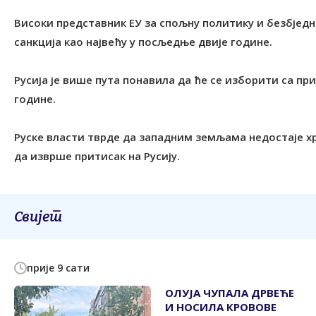
Високи представник ЕУ за спољну политику и безбједно
санкција као највећу у посљедње двије године.
Русија је више пута понавила да ће се изборити са при
године.
Руске власти тврде да западним земљама недостаје х
да изврше притисак на Русију.
Свијет
прије 9 сати
ОЛУЈА ЧУПАЛА ДРВЕЋЕ
И НОСИЛА КРОВОВЕ