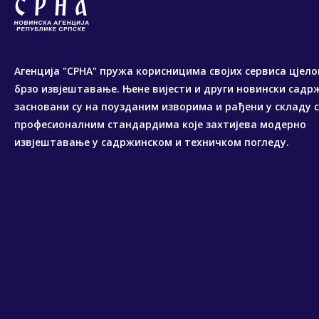
Агенција "СРНА" пружа корисницима својих сервиса цјело
брзо извјештавање. Њене вијести и други новински садр
засновани су на поузданим изворима и рађени у складу 
професионалним стандардима које захтијева модерно
извјештавање у садржинском и техничком погледу.