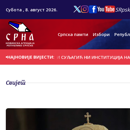
SRpsk
Субота , 8. август 2026.
Српска памти
Избори
Републ
НАЈНОВИЈЕ ВИЈЕСТИ:
ЈУ И НЕРВОЗУ, НИ СУЉАГИЋ НИ ИНСTИTУЦИЈА НА ЧИЈЕМ Ј
Свијет