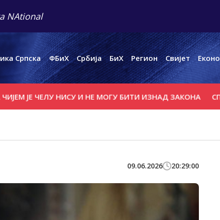
a NAtional
ика Српска
ФБиХ
Србија
БиХ
Регион
Свијет
Еконо
Е ЧЕЛУ НИСУ И НЕ МОГУ БИTИ ИЗНАД ЗАКОНА
СПАСОЈЕВИ
09.06.2026
20:29:00