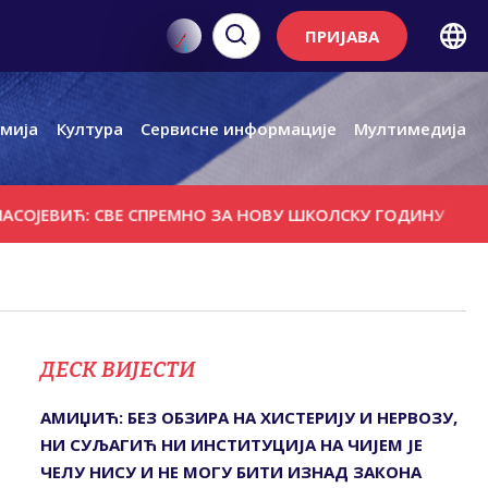
ПРИЈАВА
мија
Култура
Сервисне информације
Мултимедија
Ћ: СВЕ СПРЕМНО ЗА НОВУ ШКОЛСКУ ГОДИНУ
СВИ НАМЕТ
ДЕСК ВИЈЕСТИ
АМИЏИЋ: БЕЗ ОБЗИРА НА ХИСTЕРИЈУ И НЕРВОЗУ,
НИ СУЉАГИЋ НИ ИНСTИTУЦИЈА НА ЧИЈЕМ ЈЕ
ЧЕЛУ НИСУ И НЕ МОГУ БИTИ ИЗНАД ЗАКОНА