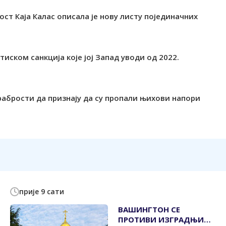
ст Каја Калас описала је нову листу појединачних
тиском санкција које јој Запад уводи од 2022.
рабрости да признају да су пропали њихови напори
прије 9 сати
ВАШИНГТОН СЕ
ПРОТИВИ ИЗГРАДЊИ