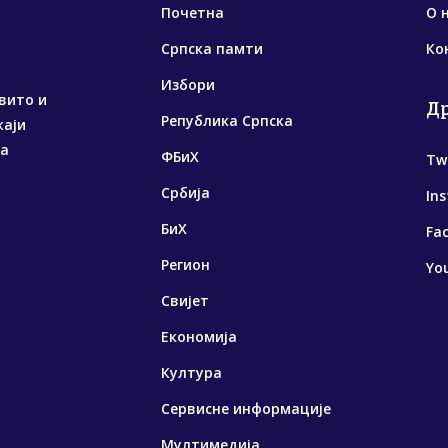
Почетна
О 
Српска памти
Ко
Избори
вито и
Д
Република Српска
жаји
са
ФБиХ
Tw
Србија
In
БиХ
Fa
Регион
Yo
Свијет
Економија
Култура
Сервисне информације
Мултимедија