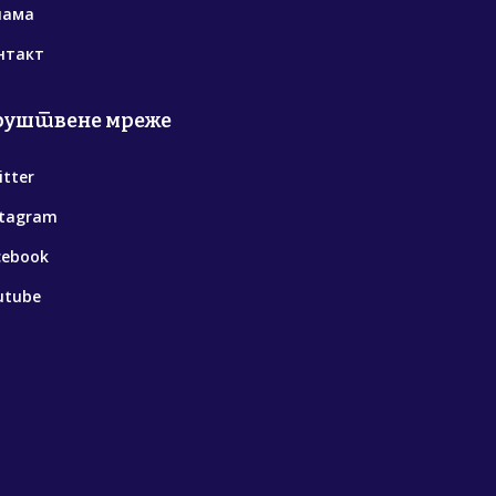
нама
нтакт
руштвене мреже
itter
stagram
cebook
utube