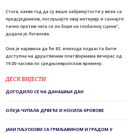
Стога, какве год да су ваше забринутости у вези са
предсједником, послушајте овај интервју и сазнајте
тачно против чега се он бори на глобалној сцени",
додала је Логанова.
Она је најавила да ће 83. епизода подкаста бити
доступна на друштвеним платформама вечерас од
19.00 часова по средњоевропском времену.
ДЕСК ВИЈЕСТИ
ДОГОДИЛО СЕ НА ДАНАШЊИ ДАН
ОЛУЈА ЧУПАЛА ДРВЕЋЕ И НОСИЛА КРОВОВЕ
ЈАКИ ПЉУСКОВИ СА ГРМЉАВИНОМ И ГРАДОМ У