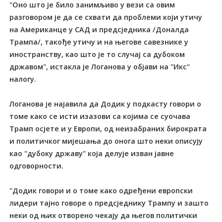
"Оно што је било занимљиво у вези са овим
разговором је да се схвати да проблеми који утичу
на Американце у САД и предсједника /Доналда
Трампа/, такође утичу и на његове савезнике у
иностранству, као што је то случај са дубоком
државом", истакла је Логанова у објави на "Икс"
налогу.
Логанова је најавила да Додик у подкасту говори о
томе како се исти изазови са којима се суочава
Трамп осјете и у Европи, од неизабраних бирократа
и политичког мијешања до онога што неки описују
као "дубоку државу" која делује изван јавне
одговорности.
"Додик говори и о томе како одређени европски
лидери тајно говоре о предсједнику Трампу и зашто
неки од њих отворено чекају да његов политички