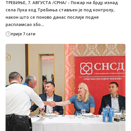
ТРЕБИЊЕ, 7. АВГУСТА /СРНА/ - Пожар на брду изнад
села Лука код Tребиња стављен је под контролу,
након што се поново данас послије подне
распламсао збо...
прије 7 сати