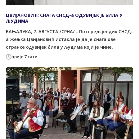
ЦВИЈАНОВИЋ: СНАГА СНСД-а ОДУВИЈЕК ЈЕ БИЛА У
ЉУДИМА
БАЊАЛУКА, 7. АВГУСТА /СРНА/ - Потпредсјендик СНСД-
а Жељка Цвијановић истакла је да је снага ове
странке одувијек била у људима који је чине.
прије 7 сати