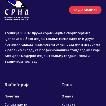
ЗА ДОПИСНИКЕ
Агенција "СРНА" пружа корисницима својих сервиса
цјеловито и брзо извјештавање. Њене вијести и други
новински садржаји засновани су на поузданим изворима
и рађени у складу са професионалним стандардима које
захтијева модерно извјештавање у садржинском и
техничком погледу.
Категорије
Срна
Почетна
О нама
Српска памти
Контакт