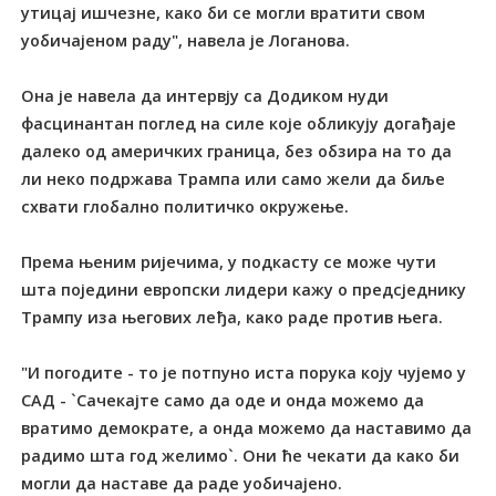
утицај ишчезне, како би се могли вратити свом
уобичајеном раду", навела је Логанова.
Она је навела да интервју са Додиком нуди
фасцинантан поглед на силе које обликују догађаје
далеко од америчких граница, без обзира на то да
ли неко подржава Трампа или само жели да биље
схвати глобално политичко окружење.
Према њеним ријечима, у подкасту се може чути
шта поједини европски лидери кажу о предсједнику
Трампу иза његових леђа, како раде против њега.
"И погодите - то је потпуно иста порука коју чујемо у
САД - `Сачекајте само да оде и онда можемо да
вратимо демократе, а онда можемо да наставимо да
радимо шта год желимо`. Они ће чекати да како би
могли да наставе да раде уобичајено.