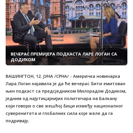
ВЕЧЕРАС ПРЕМИЈЕРА ПОДКАСТА ЛАРЕ ЛОГАН СА
ДОДИКОМ
ВАШИНГТОН, 12. ЈУНА /СРНА/ - Америчка новинарка
Лара Логан најавила је да ће вечерас бити емитован
њен подкаст са предсједником Милорадом Додиком,
једним од најутицајнијих политичара на Балкану
који говори о све жешћој бици између националног
суверенитета и глобалних сила које желе да га
подривају.