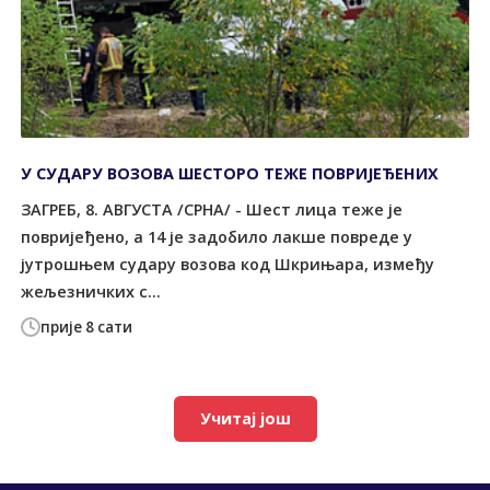
У СУДАРУ ВОЗОВА ШЕСТОРО ТЕЖЕ ПОВРИЈЕЂЕНИХ
ЗАГРЕБ, 8. АВГУСТА /СРНА/ - Шест лица теже је
повријеђено, а 14 је задобило лакше повреде у
јутрошњем судару возова код Шкрињара, између
жељезничких с...
прије 8 сати
Учитај још