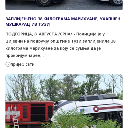
ЗАПЛИЈЕЊЕНО 38 КИЛОГРАМА МАРИХУАНЕ, УХАПШЕН
МУШКАРАЦ ИЗ ТУЗИ
ПОДГОРИЦА, 8. АВГУСТА /СРНА/ - Полиција је у
Цијевни на подручју општине Tузи заплијенила 38
килограма марихуане за коју се сумња да је
прокријумчарен...
прије 5 сати