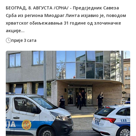
БЕОГРАД, 8. АВГУСТА /СРНА/ - Предсједник Савеза
Срба из региона Миодраг Линта изјавио је, поводом
хрватског обиљежавања 31 године од злочиначке
акције...
прије 3 сата