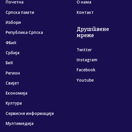
Почетна
О нама
Српска памти
Контакт
Избори
Друштвене
Република Српска
мреже
ФБиХ
Twitter
Србија
Instagram
БиХ
Facebook
Регион
Youtube
Свијет
Економија
Култура
Сервисне информације
Мултимедија