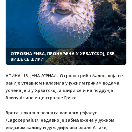
ОТРОВНА РИБА, ПРОНАЂЕНА У ХРВАТСКОЈ, СВЕ
ВИШЕ СЕ ШИРИ
АТИНА, 13. ЈУНА /СРНА/ - Отровна риба балон, која се
раније углавном налазила у јужним грчким водама,
уочена је и у Хрватској, а шири се и на подручја
близу Атине и централне Грчке.
Врста, локално позната као лагоцефалус
/Lagocephalus/, недавно је забиљежена у Јужном
евијском заливу и дуж дијелова обале Атике,