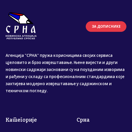
ЗА ДОПИСНИКЕ
Агенција "СРНА" пружа корисницима својих сервиса
цјеловито и брзо извјештавање. Њене вијести и други
новински садржаји засновани су на поузданим изворима
и рађени у складу са професионалним стандардима које
захтијева модерно извјештавање у садржинском и
техничком погледу.
Категорије
Срна