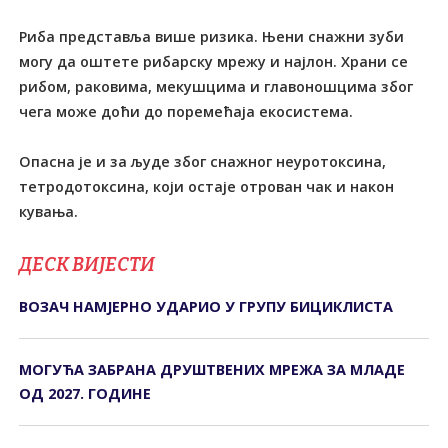
Риба представља више ризика. Њени снажни зуби
могу да оштете рибарску мрежу и најлон. Храни се
рибом, раковима, мекушцима и главоношцима због
чега може доћи до поремећаја екосистема.
Опасна је и за људе због снажног неуротоксина,
тетродотоксина, који остаје отрован чак и након
кувања.
ДЕСК ВИЈЕСТИ
ВОЗАЧ НАМЈЕРНО УДАРИО У ГРУПУ БИЦИКЛИСТА
МОГУЋА ЗАБРАНА ДРУШТВЕНИХ МРЕЖА ЗА МЛАДЕ
ОД 2027. ГОДИНЕ