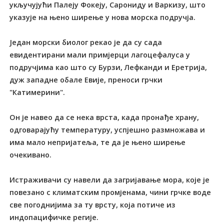
укључујући Палеју Фокеју, Сарониду и Варкизу, што
указује на њено ширење у нова морска подручја.
Један морски биолог рекао је да су сада
евидентирани мали примјерци лагоцефалуса у
подручјима као што су Бурзи, Лефканди и Еретрија,
дуж западне обале Евије, преноси грчки
"Катимерини".
Он је навео да се нека врста, када пронађе храну,
одговарајућу температуру, успјешно размножава и
има мало непријатеља, те да је њено ширење
очекивано.
Истраживачи су навели да загријавање мора, које је
повезано с климатским промјенама, чини грчке воде
све погоднијима за ту врсту, која потиче из
индопацифичке регије.