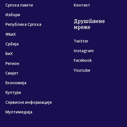
Српска памти
Контакт
Избори
Друштвене
Република Српска
мреже
ФБиХ
Twitter
Србија
Instagram
БиХ
Facebook
Регион
Youtube
Свијет
Економија
Култура
Сервисне информације
Мултимедија