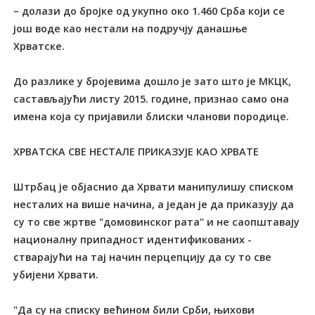
– долази до бројке од укупно око 1.460 Срба који се
још воде као нестали на подручју данашње
Хрватске.
До разлике у бројевима дошло је зато што је МКЦК,
састављајући листу 2015. године, признао само она
имена која су пријавили блиски чланови породице.
ХРВАТСКА СВЕ НЕСТАЛЕ ПРИКАЗУЈЕ КАО ХРВАТЕ
Штрбац је објаснио да Хрвати манипулишу списком
несталих на више начина, а један је да приказују да
су то све жртве "домовинског рата" и не саопштавају
националну припадност идентификованих -
стварајући на тај начин перцепцију да су то све
убијени Хрвати.
"Да су на списку већином били Срби, њихови