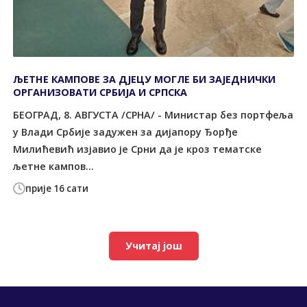
ЉЕТНЕ КАМПОВЕ ЗА ДЈЕЦУ МОГЛЕ БИ ЗАЈЕДНИЧКИ
ОРГАНИЗОВАТИ СРБИЈА И СРПСКА
БЕОГРАД, 8. АВГУСТА /СРНА/ - Министар без портфеља
у Влади Србије задужен за дијапору Ђорђе
Милићевић изјавио је Срни да је кроз тематске
љетне кампов...
прије 16 сати
Учитај још