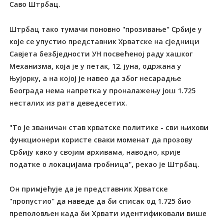
Саво Штрбац.
Штрбац тако тумачи поновно "прозивање" Србије у
које се упустио представник Хрватске на сједници
Савјета безбједности УН посвећеној раду хашког
Механизма, која је у петак, 12. јуна, одржана у
Њујорку, а на којој је навео да због несарадње
Београда нема напретка у проналажењу још 1.725
несталих из рата деведесетих.
"То је званичан став хрватске политике - сви њихови
функционери користе сваки моменат да прозову
Србију како у својим архивама, наводно, крије
податке о локацијама гробница", рекао је Штрбац.
Он примјећује да је представник Хрватске
"пропустио" да наведе да би списак од 1.725 био
преполовљен када би Хрвати идентификовали више