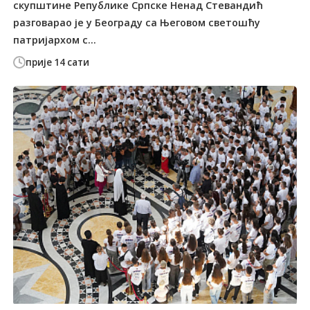
скупштине Републике Српске Ненад Стевандић
разговарао је у Београду са Његовом светошћу
патријархом с...
прије 14 сати