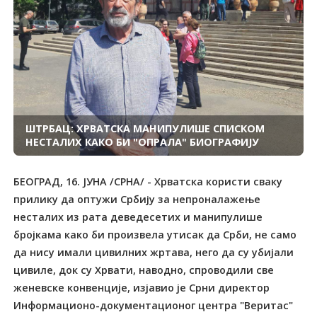
ШТРБАЦ: ХРВАТСКА МАНИПУЛИШЕ СПИСКОМ
НЕСТАЛИХ КАКО БИ "ОПРАЛА" БИОГРАФИЈУ
БЕОГРАД, 16. ЈУНА /СРНА/ - Хрватска користи сваку
прилику да оптужи Србију за непроналажење
несталих из рата деведесетих и манипулише
бројкама како би произвела утисак да Срби, не само
да нису имали цивилних жртава, него да су убијали
цивиле, док су Хрвати, наводно, спроводили све
женевске конвенције, изјавио је Срни директор
Информационо-документационог центра "Веритас"