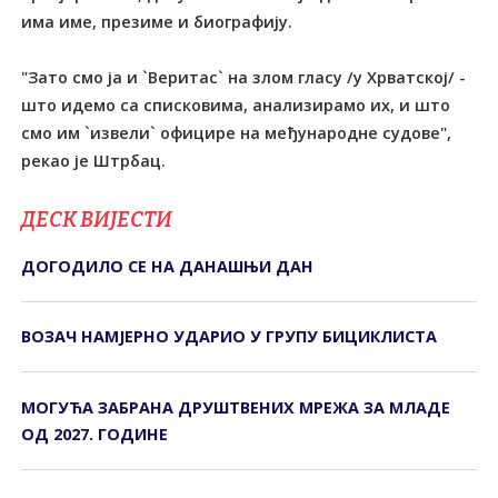
има име, презиме и биографију.
"Зато смо ја и `Веритас` на злом гласу /у Хрватској/ -
што идемо са списковима, анализирамо их, и што
смо им `извели` официре на међународне судове",
рекао је Штрбац.
ДЕСК ВИЈЕСТИ
ДОГОДИЛО СЕ НА ДАНАШЊИ ДАН
ВОЗАЧ НАМЈЕРНО УДАРИО У ГРУПУ БИЦИКЛИСТА
МОГУЋА ЗАБРАНА ДРУШТВЕНИХ МРЕЖА ЗА МЛАДЕ
ОД 2027. ГОДИНЕ