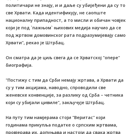
политичари не знају, и и даље су убијеђени да су то
све Хрвати. Када идентификују, не саопште
националну припадност, а то мисли и обичан човјек
који је под `пажњом` њихових медија научио да се
под жртвом домовинског рата подразумијевају само
Хрвати", рекао је Штрбац.
Он сматра да је циљ свега да се Хрватској "опере"
биографија.
"Постижу с тим да Срби немају жртава, а Хрвати да
су у тим акцијама, наводно, спроводили све
женевске конвенције, за разлику од Срба – четника
који су убијали цивиле", закључује Штрбац.
На путу тим намјерама стоји "Веритас" који
годинама прикупља податке о српским жртвама,
провјерава их, допуњава и настоји да свака жртва