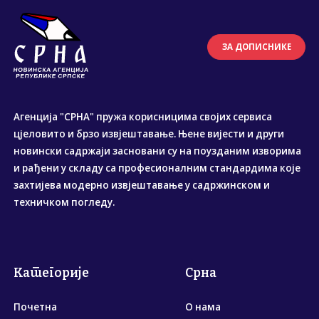
ЗА ДОПИСНИКЕ
Агенција "СРНА" пружа корисницима својих сервиса
цјеловито и брзо извјештавање. Њене вијести и други
новински садржаји засновани су на поузданим изворима
и рађени у складу са професионалним стандардима које
захтијева модерно извјештавање у садржинском и
техничком погледу.
Категорије
Срна
Почетна
О нама