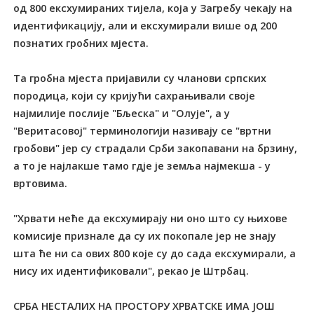
од 800 ексхумираних тијела, која у Загребу чекају на
идентификацију, али и ексхумирали више од 200
познатих гробних мјеста.
Та гробна мјеста пријавили су чланови српских
породица, који су кријући сахрањивали своје
најмилије послије "Бљеска" и "Олује", а у
"Веритасовој" терминологији називају се "вртни
гробови" јер су страдали Срби закопавани на брзину,
а то је најлакше тамо гдје је земља најмекша - у
вртовима.
"Хрвати неће да ексхумирају ни оно што су њихове
комисије признале да су их покопале јер не знају
шта ће ни са ових 800 које су до сада ексхумирали, а
нису их идентификовали", рекао је Штрбац.
СРБА НЕСТАЛИХ НА ПРОСТОРУ ХРВАТСКЕ ИМА ЈОШ