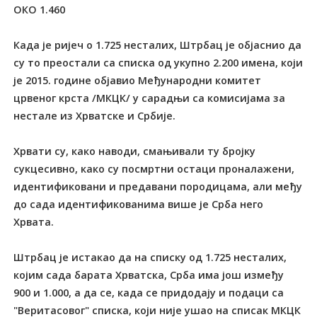
ОКО 1.460
Када је ријеч о 1.725 несталих, Штрбац је објаснио да
су то преостали са списка од укупно 2.200 имена, који
је 2015. године објавио Међународни комитет
црвеног крста /МКЦК/ у сарадњи са комисијама за
нестале из Хрватске и Србије.
Хрвати су, како наводи, смањивали ту бројку
сукцесивно, како су посмртни остаци проналажени,
идентификовани и предавани породицама, али међу
до сада идентификованима више је Срба него
Хрвата.
Штрбац је истакао да на списку од 1.725 несталих,
којим сада барата Хрватска, Срба има још између
900 и 1.000, а да се, када се придодају и подаци са
"Веритасовог" списка, који није ушао на списак МКЦК