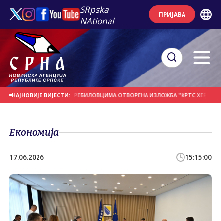
SRpska
ПРИЈАВА
NAtional
ДАНАШЊИ ДАН
У ПРЕБИЛОВЦИМА ОTВОРЕНА ИЗЛОЖБА ''КРTС ХЕРЦЕГОВАЧК
НАЈНОВИЈЕ ВИЈЕСТИ:
Економија
17.06.2026
15:15:00