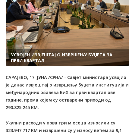
УСВОЈЕН ИЗВЈЕШТАЈ О ИЗВРШЕЊУ БУЏЕТА ЗА
ПРВИ КВАРТАЛ
САРАЈЕВО, 17. ЈУНА /СРНА/ - Савјет министара усвојио
је данас извјештај о извршењу буџета институција и
међународних обавеза БиХ за први квартал ове
године, према којем су остварени приходи од
290.825.245 KM.
Укупни расходи у прва три мјесеца износили су
323.947.717 KM и извршени су у износу већем за 9,1