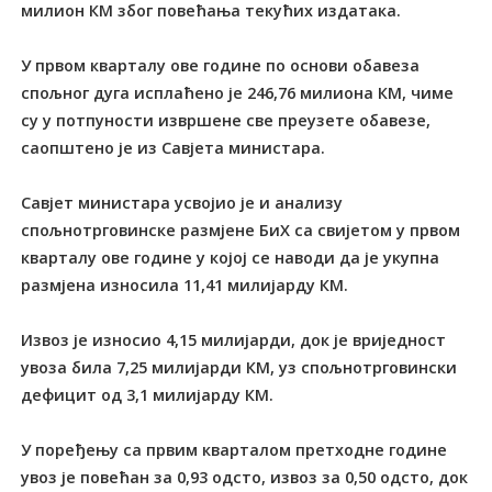
милион КМ због повећања текућих издатака.
У првом кварталу ове године по основи обавеза
спољног дуга исплаћено је 246,76 милиона КМ, чиме
су у потпуности извршене све преузете обавезе,
саопштено је из Савјета министара.
Савјет министара усвојио је и анализу
спољнотрговинске размјене БиХ са свијетом у првом
кварталу ове године у којој се наводи да је укупна
размјена износила 11,41 милијарду КМ.
Извоз је износио 4,15 милијарди, док је вриједност
увоза била 7,25 милијарди КМ, уз спољнотрговински
дефицит од 3,1 милијарду КМ.
У поређењу са првим кварталом претходне године
увоз је повећан за 0,93 одсто, извоз за 0,50 одсто, док