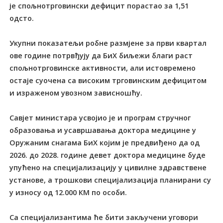
је спољнотрговински дефицит порастао за 1,51
одсто.
Укупни показатељи робне размјене за први квартал
ове године потрвђују да БиХ биљежи благи раст
спољнотрговинске активности, али истовремено
остаје суочена са високим трговинским дефицитом
и израженом увозном зависношћу.
Савјет министара усвојио је и програм стручног
образовања и усавршавања доктора медицине у
Оружаним снагама БиХ којим је предвиђено да од
2026. до 2028. године девет доктора медицине буде
упућено на специјализацију у цивилне здравствене
установе, а трошкови специјализација планирани су
у износу од 12.000 КМ по особи.
Са специјализантима ће бити закључени уговори