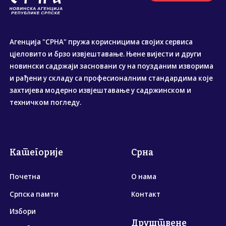
Агенција "СРНА" пружа корисницима својих сервиса
цјеловито и брзо извјештавање. Њене вијести и други
новински садржаји засновани су на поузданим изворима
и рађени у складу са професионалним стандардима које
захтијева модерно извјештавање у садржинском и
техничком погледу.
Категорије
Срна
Почетна
О нама
Српска памти
Контакт
Избори
Друштвене