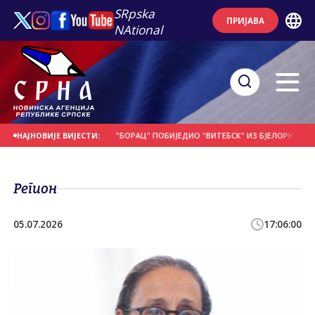
SRpska
ПРИЈАВА
NAtional
Е НА ДАНАШЊИ ДАН
"БОРАЦ" ПОБИЈЕДИО "ВИТЕБСК" ИЗ БЈЕЛОРУСИЈЕ
П
НАЈНОВИЈЕ ВИЈЕСТИ:
Регион
05.07.2026
17:06:00