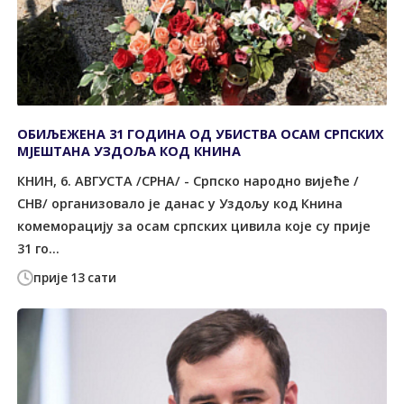
ОБИЉЕЖЕНА 31 ГОДИНА ОД УБИСТВА ОСАМ СРПСКИХ
МЈЕШТАНА УЗДОЉА КОД КНИНА
КНИН, 6. АВГУСТА /СРНА/ - Српско народно вијеће /
СНВ/ организовало је данас у Уздољу код Книна
комеморацију за осам српских цивила које су прије
31 го...
прије 13 сати