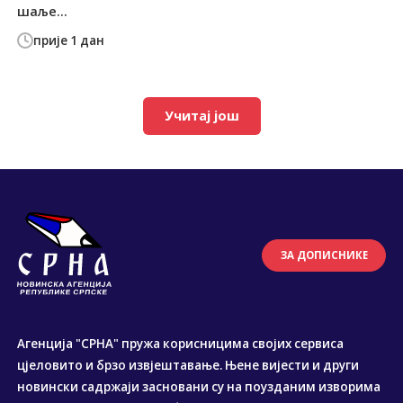
шаље...
прије 1 дан
Учитај још
ЗА ДОПИСНИКЕ
Агенција "СРНА" пружа корисницима својих сервиса
цјеловито и брзо извјештавање. Њене вијести и други
новински садржаји засновани су на поузданим изворима