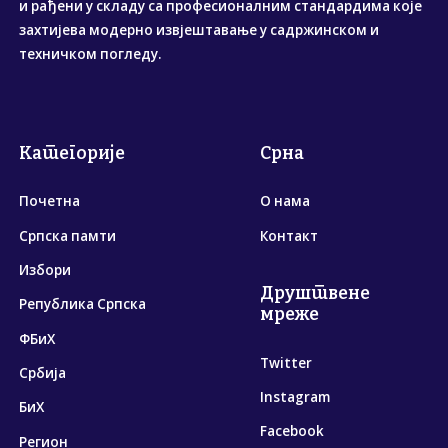
и рађени у складу са професионалним стандардима које
захтијева модерно извјештавање у садржинском и
техничком погледу.
Категорије
Срна
Почетна
О нама
Српска памти
Контакт
Избори
Друштвене
Република Српска
мреже
ФБиХ
Twitter
Србија
Instagram
БиХ
Facebook
Регион