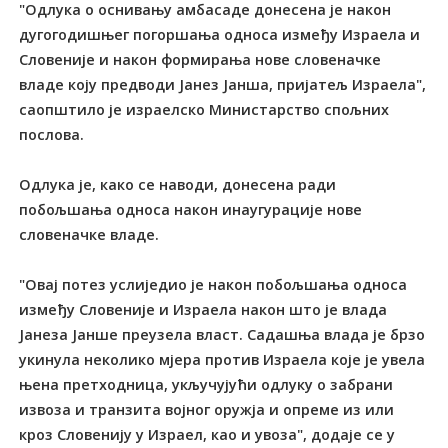
"Одлука о оснивању амбасаде донесена је након
дугогодишњег погоршања односа између Израела и
Словеније и након формирања нове словеначке
владе коју предводи Јанез Јанша, пријатељ Израела",
саопштило је израелско Министарство спољних
послова.
Одлука је, како се наводи, донесена ради
побољшања односа након инаугурације нове
словеначке владе.
"Овај потез услиједио је након побољшања односа
између Словеније и Израела након што је влада
Јанеза Јанше преузела власт. Садашња влада је брзо
укинула неколико мјера против Израела које је увела
њена претходница, укључујући одлуку о забрани
извоза и транзита војног оружја и опреме из или
кроз Словенију у Израел, као и увоза", додаје се у