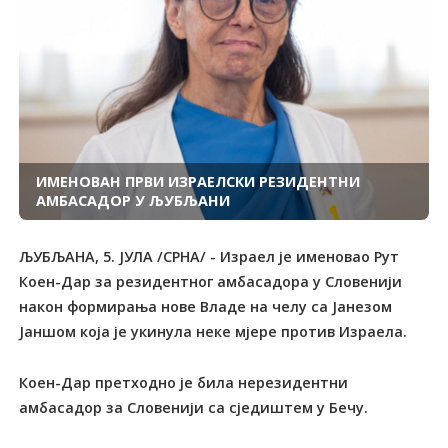
ИМЕНОВАН ПРВИ ИЗРАЕЛСКИ РЕЗИДЕНТНИ
АМБАСАДОР У ЉУБЉАНИ
ЉУБЉАНА, 5. ЈУЛА /СРНА/ - Израел је именовао Рут
Коен-Дар за резидентног амбасадора у Словенији
након формирања нове Владе на челу са Јанезом
Јаншом која је укинула неке мјере против Израела.
Коен-Дар претходно је била нерезидентни
амбасадор за Словенији са сједиштем у Бечу.