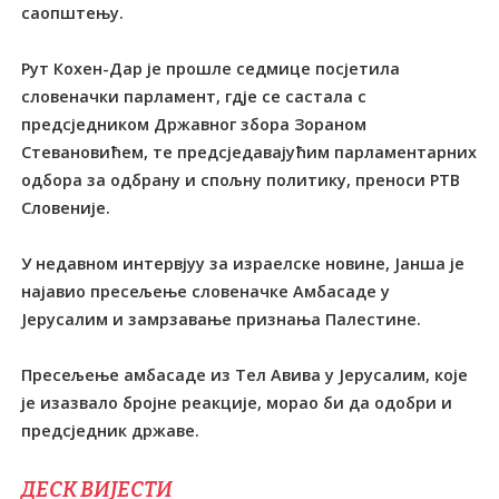
саопштењу.
Рут Кохен-Дар је прошле седмице посјетила
словеначки парламент, гдје се састала с
предсједником Државног збора Зораном
Стевановићем, те предсједавајућим парламентарних
одбора за одбрану и спољну политику, преноси РТВ
Словеније.
У недавном интервјуу за израелске новине, Јанша је
најавио пресељење словеначке Амбасаде у
Јерусалим и замрзавање признања Палестине.
Пресељење амбасаде из Tел Авива у Јерусалим, које
је изазвало бројне реакције, морао би да одобри и
предсједник државе.
ДЕСК ВИЈЕСТИ