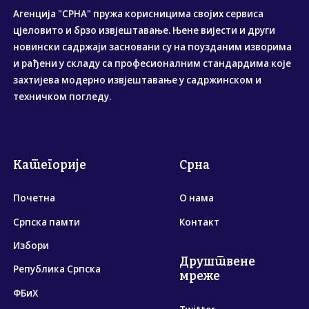
Агенција "СРНА" пружа корисницима својих сервиса
цјеловито и брзо извјештавање. Њене вијести и други
новински садржаји засновани су на поузданим изворима
и рађени у складу са професионалним стандардима које
захтијева модерно извјештавање у садржинском и
техничком погледу.
Категорије
Срна
Почетна
О нама
Српска памти
Контакт
Избори
Друштвене
Република Српска
мреже
ФБиХ