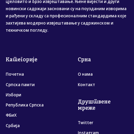
цјеловито и брзо извјештавање. Њене вијести и други
новински садржаји засновани су на поузданим изворима
и рађени у складу са професионалним стандардима које
захтијева модерно извјештавање у садржинском и
техничком погледу.
Категорије
Срна
Почетна
О нама
Српска памти
Контакт
Избори
Друштвене
Република Српска
мреже
ФБиХ
Twitter
Србија
Instagram