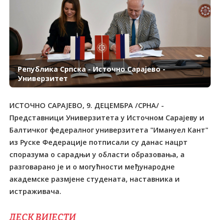
Република Српска - Источно Сарајево -
Универзитет
ИСТОЧНО САРАЈЕВО, 9. ДЕЦЕМБРА /СРНА/ -
Представници Универзитета у Источном Сарајеву и
Балтичког федералног универзитета "Имануел Кант"
из Руске Федерације потписали су данас нацрт
споразума о сарадњи у области образовања, а
разговарано је и о могућности међународне
академске размјене студената, наставника и
истраживача.
ДЕСК ВИЈЕСТИ