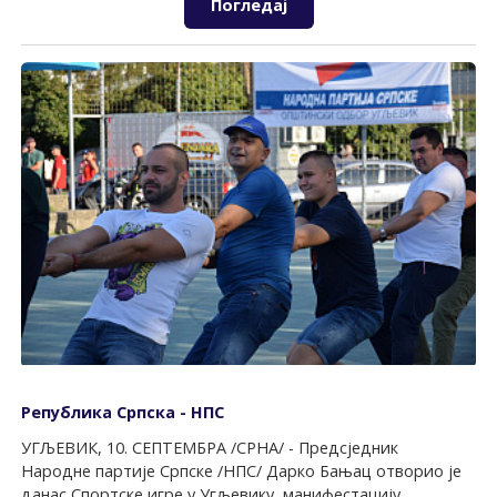
Погледај
Република Српска - НПС
УГЉЕВИК, 10. СЕПTЕМБРА /СРНА/ - Предсједник
Народне партије Српске /НПС/ Дарко Бањац отворио је
данас Спортске игре у Угљевику, манифестацију