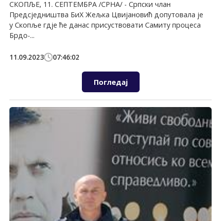
СКОПЉЕ, 11. СЕПТЕМБРА /СРНА/ - Српски члан
Предсједништва БиХ Жељка Цвијановић допутовала је
у Скопље гдје ће данас присуствовати Самиту процеса
Брдо-...
11.09.2023
07:46:02
Погледај