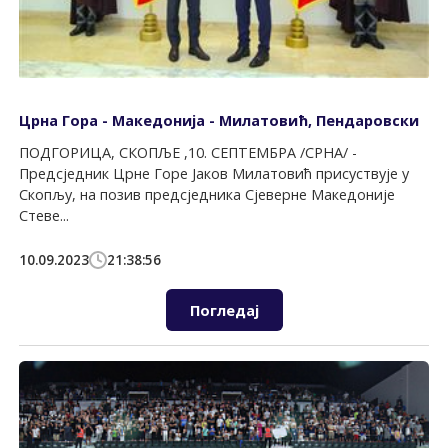
Црна Гора - Македонија - Милатовић, Пендаровски
ПОДГОРИЦА, СКОПЉЕ ,10. СЕПТЕМБРА /СРНА/ -
Предсједник Црне Горе Јаков Милатовић присуствује у
Скопљу, на позив предсједника Сјеверне Македоније
Стеве...
10.09.2023
21:38:56
Погледај