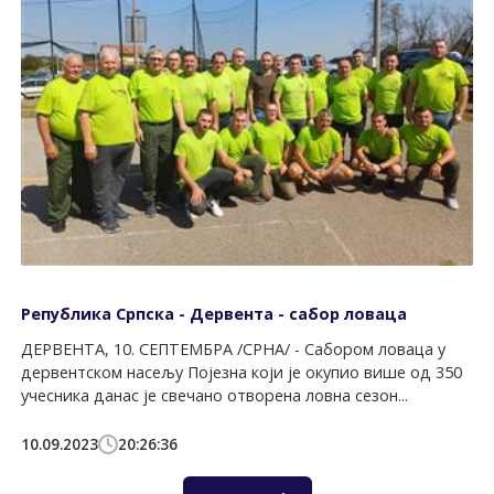
Република Српска - Дервента - сабор ловаца
ДЕРВЕНТА, 10. СЕПТЕМБРА /СРНА/ - Сабором ловаца у
дервентском насељу Појезна који је окупио више од 350
учесника данас је свечано отворена ловна сезон...
10.09.2023
20:26:36