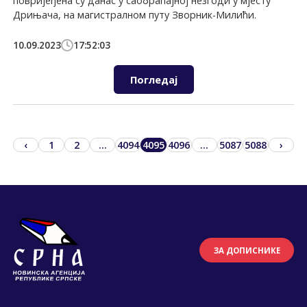
повријеђена су данас у саобраћајној незгоди у мјесту
Дрињача, на магистралном путу Зворник-Милићи.
10.09.2023
17:52:03
Погледај
‹
1
2
...
4094
4095
4096
...
5087
5088
›
ЗА ДОПИСНИКЕ