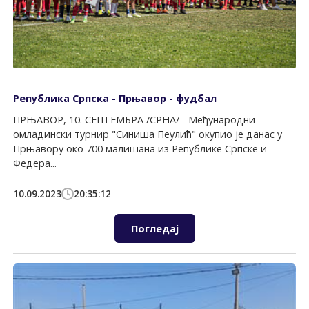
Република Српска - Прњавор - фудбал
ПРЊАВОР, 10. СЕПТЕМБРА /СРНА/ - Међународни
омладински турнир "Синиша Пеулић" окупио је данас у
Прњавору око 700 малишана из Републике Српске и
Федера...
10.09.2023
20:35:12
Погледај