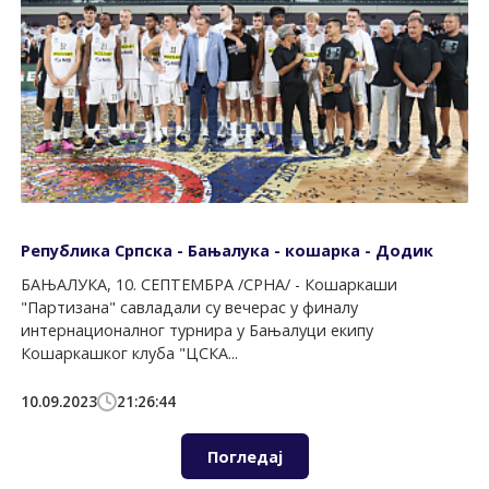
Република Српска - Бањалука - кошарка - Додик
БАЊАЛУКА, 10. СЕПТЕМБРА /СРНА/ - Кошаркаши
"Партизана" савладали су вечерас у финалу
интернационалног турнира у Бањалуци екипу
Кошаркашког клуба "ЦСКА...
10.09.2023
21:26:44
Погледај