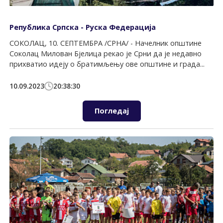
Република Српска - Руска Федерација
СОКОЛАЦ, 10. СЕПТЕМБРА /СРНА/ - Начелник општине
Соколац Милован Бјелица рекао је Срни да је недавно
прихватио идеју о братимљењу ове општине и града...
10.09.2023
20:38:30
Погледај