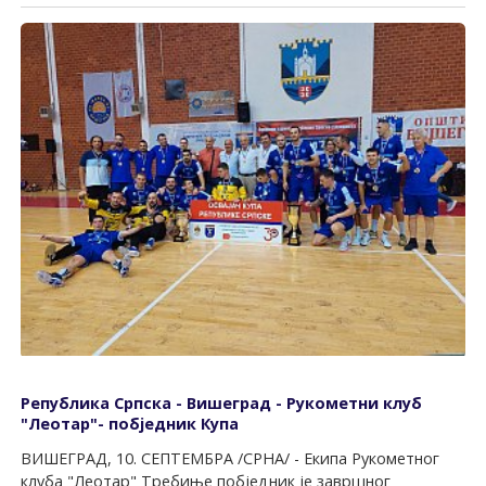
Република Српска - Вишеград - Рукометни клуб
"Леотар"- побједник Купа
ВИШЕГРАД, 10. СЕПТЕМБРА /СРНА/ - Екипа Рукометног
клуба "Леотар" Требиње побједник је завршног