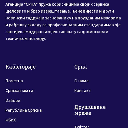
Агенција "СРНА" пружа корисницима својих сервиса
цјеловито и брзо извјештавање. Њене вијести и други
новински садржаји засновани су на поузданим изворима
и рађени у складу са професионалним стандардима које
захтијева модерно извјештавање у садржинском и
техничком погледу.
Категорије
Срна
Почетна
О нама
Српска памти
Контакт
Избори
Друштвене
Република Српска
мреже
ФБиХ
Twitter