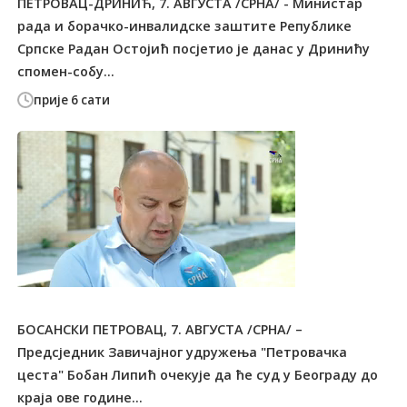
ПЕТРОВАЦ-ДРИНИЋ, 7. АВГУСТА /СРНА/ - Министар
рада и борачко-инвалидске заштите Републике
Српске Радан Остојић посјетио је данас у Дринићу
спомен-собу...
прије 6 сати
БОСАНСКИ ПЕТРОВАЦ, 7. АВГУСТА /СРНА/ –
Предсједник Завичајног удружења "Петровачка
цеста" Бобан Липић очекује да ће суд у Београду до
краја ове године...