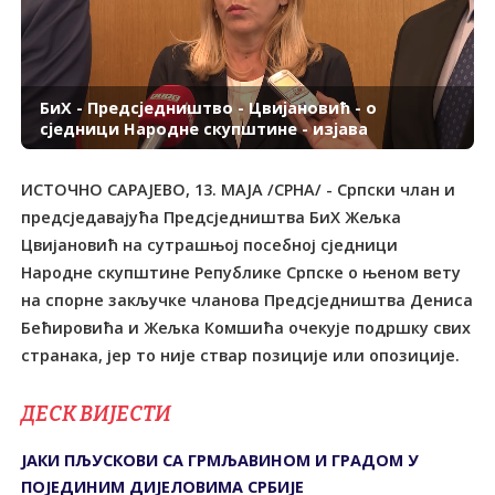
БиХ - Предсједништво - Цвијановић - о
сједници Народне скупштине - изјава
ИСТОЧНО САРАЈЕВО, 13. МАЈА /СРНА/ - Српски члан и
предсједавајућа Предсједништва БиХ Жељка
Цвијановић на сутрашњој посебној сједници
Народне скупштине Републике Српске о њеном вету
на спорне закључке чланова Предсједништва Дениса
Бећировића и Жељка Комшића очекује подршку свих
странака, јер то није ствар позиције или опозиције.
ДЕСК ВИЈЕСТИ
ЈАКИ ПЉУСКОВИ СА ГРМЉАВИНОМ И ГРАДОМ У
ПОЈЕДИНИМ ДИЈЕЛОВИМА СРБИЈЕ