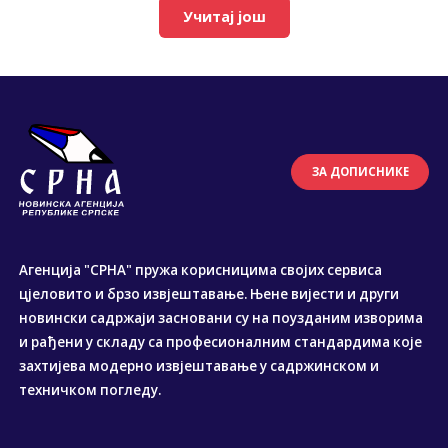
Учитај још
ЗА ДОПИСНИКЕ
Агенција "СРНА" пружа корисницима својих сервиса
цјеловито и брзо извјештавање. Њене вијести и други
новински садржаји засновани су на поузданим изворима
и рађени у складу са професионалним стандардима које
захтијева модерно извјештавање у садржинском и
техничком погледу.