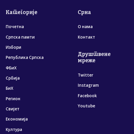
Категорије
Срна
Почетна
О нама
Српска памти
Контакт
Избори
Друштвене
Република Српска
мреже
ФБиХ
Twitter
Србија
Instagram
БиХ
Facebook
Регион
Youtube
Свијет
Економија
Култура