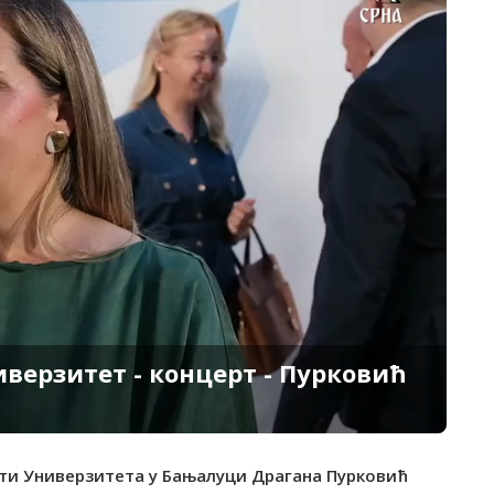
иверзитет - концерт - Пурковић
ости Универзитета у Бањалуци Драгана Пурковић