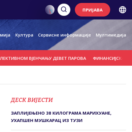
ПРИЈАВА
мија
Култура
Сервисне информације
Мултимедија
ТИВНОМ ВЈЕНЧАЊУ ДЕВЕТ ПАРОВА
ФИНАНСИЈСКА ПОДРШ
ДЕСК ВИЈЕСТИ
ЗАПЛИЈЕЊЕНО 38 КИЛОГРАМА МАРИХУАНЕ,
УХАПШЕН МУШКАРАЦ ИЗ ТУЗИ