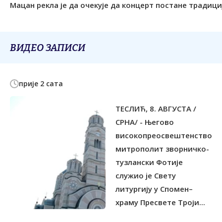
ВИДЕО ЗАПИСИ
прије 2 сата
ТЕСЛИЋ, 8. АВГУСТА /
СРНА/ - Његово
високопреосвештенство
митрополит зворничко-
тузлански Фотије
служиo je Свету
литургију у Спомен–
храму Пресвете Троји...