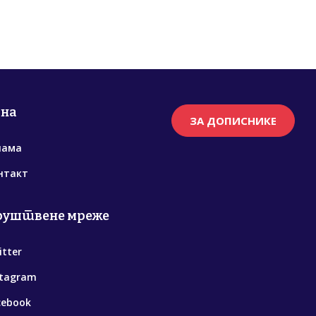
рна
ЗА ДОПИСНИКЕ
нама
нтакт
руштвене мреже
itter
stagram
cebook