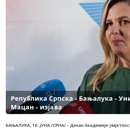
Република Српска - Бањалука - Ун
Мацан - изјава
БАЊАЛУКА, 16. ЈУНА /СРНА/ - Декан Академије умјетн