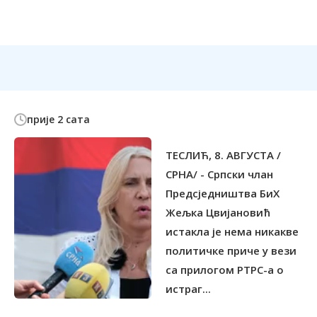
прије 2 сата
ТЕСЛИЋ, 8. АВГУСТА /
СРНА/ - Српски члан
Предсједништва БиХ
Жељка Цвијановић
истакла је нема никакве
политичке приче у вези
са прилогом РТРС-а о
истраг...