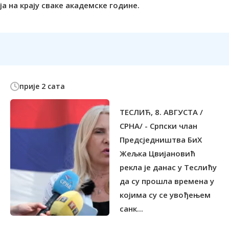
прије 2 сата
ТЕСЛИЋ, 8. АВГУСТА /
СРНА/ - Српски члан
Предсједништва БиХ
Жељка Цвијановић
рекла је данас у Теслићу
да су прошла времена у
којима су се увођењем
санк...