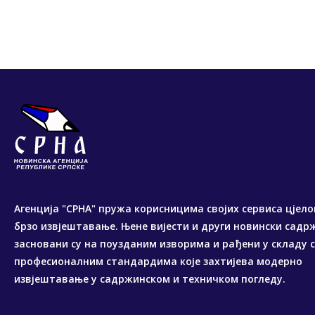
Агенција "СРНА" пружа корисницима својих сервиса цјело
брзо извјештавање. Њене вијести и други новински садр
засновани су на поузданим изворима и рађени у складу 
професионалним стандардима које захтијева модерно
извјештавање у садржинском и техничком погледу.