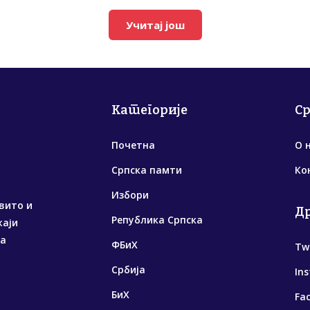
Учитај још
Категорије
С
Почетна
О 
Српска памти
Ко
Избори
вито и
Д
Република Српска
жаји
са
ФБиХ
Tw
Србија
In
БиХ
Fa