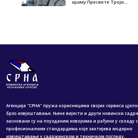
храму Пресвете Троји...
Агенција "СРНА" пружа корисницима својих сервиса цјело
брзо извјештавање. Њене вијести и други новински садр
засновани су на поузданим изворима и рађени у складу 
професионалним стандардима које захтијева модерно
извјештавање у садржинском и техничком погледу.