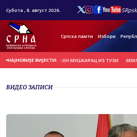
SRpsk
Субота , 8. август 2026.
Српска памти
Избори
Републ
НАЈНОВИЈЕ ВИЈЕСТИ:
МА МАРИХУАНЕ, УХАПШЕН МУШКАРАЦ ИЗ ТУЗИ
ЗЕМЉЕ ЕУ
ВИДЕО ЗАПИСИ