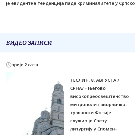
је евидентна тенденција пада криминалитета у Српској
ВИДЕО ЗАПИСИ
прије 2 сата
ТЕСЛИЋ, 8. АВГУСТА /
СРНА/ - Његово
високопреосвештенство
митрополит зворничко-
тузлански Фотије
служиo je Свету
литургију у Спомен–