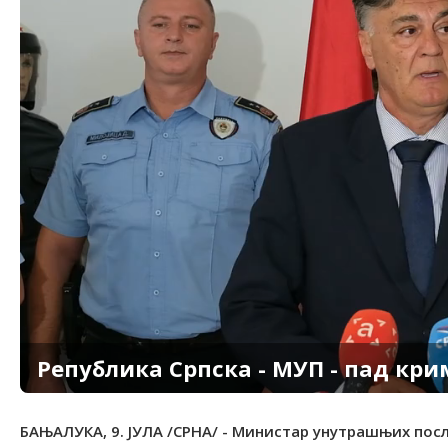
Република Српска - МУП - пад кри
БАЊАЛУКА, 9. ЈУЛА /СРНА/ - Министар унутрашњих посл