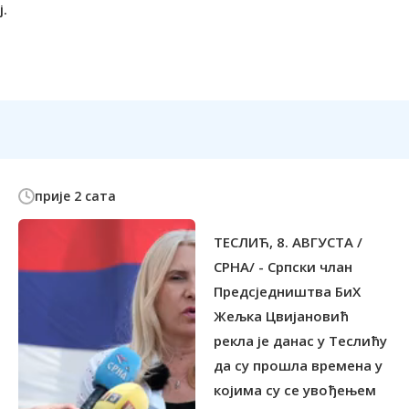
.
прије 2 сата
ТЕСЛИЋ, 8. АВГУСТА /
СРНА/ - Српски члан
Предсједништва БиХ
Жељка Цвијановић
рекла је данас у Теслићу
да су прошла времена у
којима су се увођењем