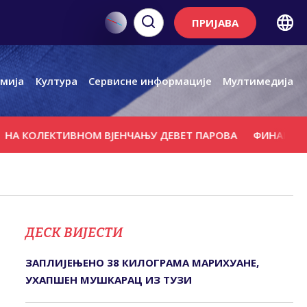
ПРИЈАВА
мија
Култура
Сервисне информације
Мултимедија
КОЛЕКТИВНОМ ВЈЕНЧАЊУ ДЕВЕТ ПАРОВА
ФИНАНСИЈСКА
ДЕСК ВИЈЕСТИ
ЗАПЛИЈЕЊЕНО 38 КИЛОГРАМА МАРИХУАНЕ,
УХАПШЕН МУШКАРАЦ ИЗ ТУЗИ