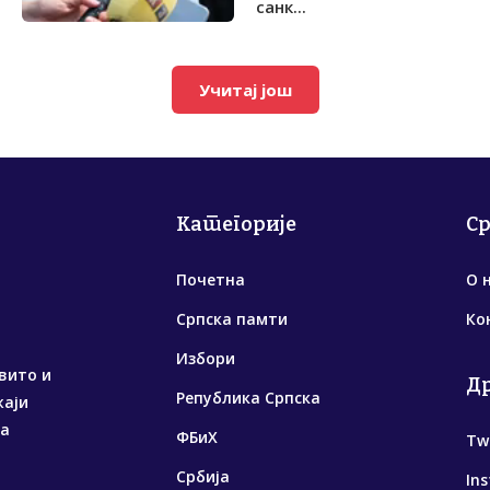
санк...
Учитај још
Категорије
С
Почетна
О 
Српска памти
Ко
Избори
вито и
Д
Република Српска
жаји
са
ФБиХ
Tw
Србија
In