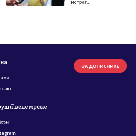
истраг...
рна
ЗА ДОПИСНИКЕ
нама
нтакт
руштвене мреже
itter
stagram