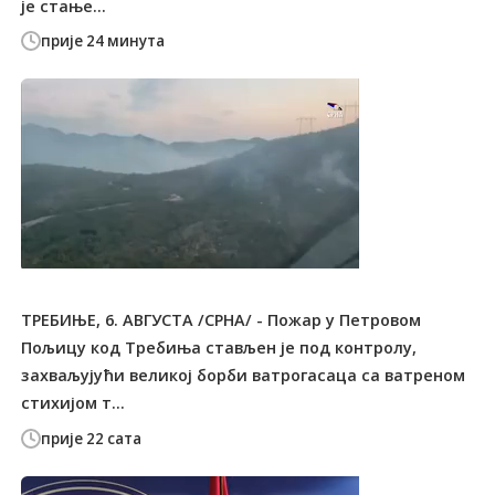
је стање...
прије 24 минута
ТРЕБИЊЕ, 6. АВГУСТА /СРНА/ - Пожар у Петровом
Пољицу код Tребиња стављен је под контролу,
захваљујући великој борби ватрогасаца са ватреном
стихијом т...
прије 22 сата