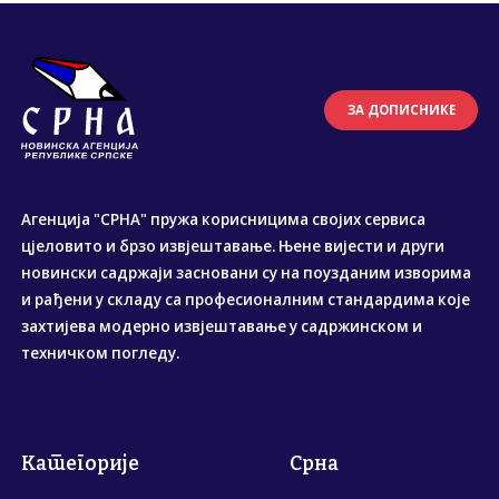
ЗА ДОПИСНИКЕ
Агенција "СРНА" пружа корисницима својих сервиса
цјеловито и брзо извјештавање. Њене вијести и други
новински садржаји засновани су на поузданим изворима
и рађени у складу са професионалним стандардима које
захтијева модерно извјештавање у садржинском и
техничком погледу.
Категорије
Срна