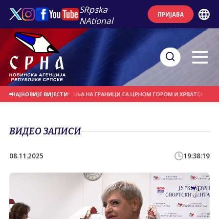
SRpska
ПРИЈАВА
NAtional
ЋЕ СЕУТУ
ДУЖА ЧЕКАЊА НА ГРАНИЦИ СА ЦРНОМ ГОРОМ И ХРВАТСКОМ
П
НАЈНОВИЈЕ ВИЈЕСТИ:
ВИДЕО ЗАПИСИ
08.11.2025
19:38:19