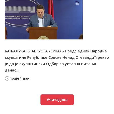
БАЊАЛУКА, 5. АВГУСТА /СРНА/ - Предсједник Народне
скупштине Републике Српске Ненад Стевандић рекао
је да је скупштински Одбор за уставна питања
данас...
прије 1 дан
Учитај још