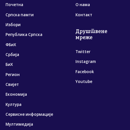
Почетна
О нама
Српска памти
Контакт
Избори
Друштвене
Република Српска
мреже
ФБиХ
Twitter
Србија
Instagram
БиХ
Facebook
Регион
Youtube
Свијет
Економија
Култура
Сервисне информације
Мултимедија