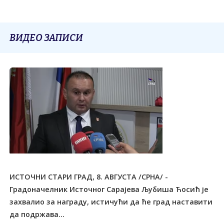
ВИДЕО ЗАПИСИ
ИСТОЧНИ СТАРИ ГРАД, 8. АВГУСТА /СРНА/ -
Градоначелник Источног Сарајева Љубиша Ћосић је
захвалио за награду, истичући да ће град наставити
да подржава...