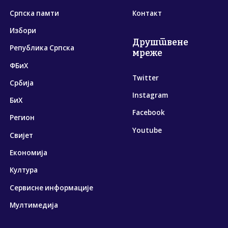
Српска памти
Контакт
Избори
Друштвене
Република Српска
мреже
ФБиХ
Twitter
Србија
Instagram
БиХ
Facebook
Регион
Youtube
Свијет
Економија
Култура
Сервисне информације
Мултимедија