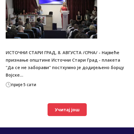
ИСТОЧНИ СТАРИ ГРАД, 8. АВГУСТА /СРНА/ - Највеће
признање општине Источни Стари Град - плакета
"Да се не заборави" постхумно је додијељено борцу
Војске...
прије 5 сати
Учитај још