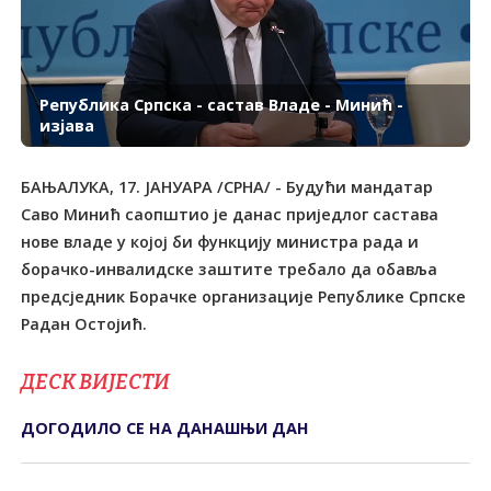
Република Српска - састав Владе - Минић -
изјава
БАЊАЛУКА, 17. ЈАНУАРА /СРНА/ - Будући мандатар
Саво Минић саопштио је данас приједлог састава
нове владе у којој би функцију министра рада и
борачко-инвалидске заштите требало да обавља
предсједник Борачке организације Републике Српске
ДЕСК ВИЈЕСТИ
ДОГОДИЛО СЕ НА ДАНАШЊИ ДАН