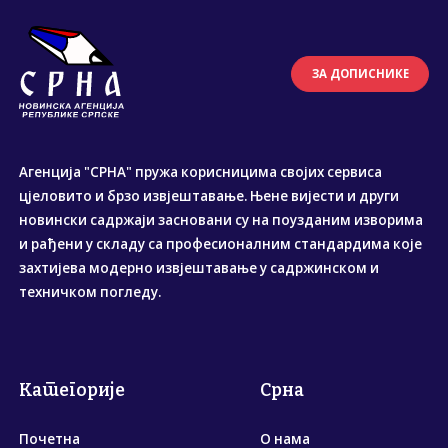
ЗА ДОПИСНИКЕ
Агенција "СРНА" пружа корисницима својих сервиса
цјеловито и брзо извјештавање. Њене вијести и други
новински садржаји засновани су на поузданим изворима
и рађени у складу са професионалним стандардима које
захтијева модерно извјештавање у садржинском и
техничком погледу.
Категорије
Срна
Почетна
О нама