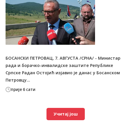
БОСАНСКИ ПЕТРОВАЦ, 7. АВГУСТА /СРНА/ - Министар
рада и борачко-инвалидске заштите Републике
Српске Радан Остојић изјавио је данас у Босанском
Петровцу...
прије 6 сати
Учитај још