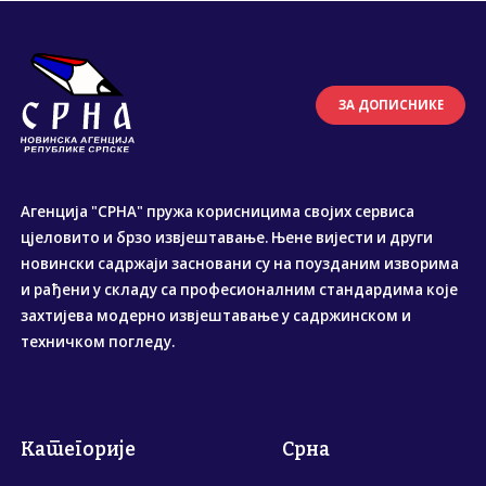
ЗА ДОПИСНИКЕ
Агенција "СРНА" пружа корисницима својих сервиса
цјеловито и брзо извјештавање. Њене вијести и други
новински садржаји засновани су на поузданим изворима
и рађени у складу са професионалним стандардима које
захтијева модерно извјештавање у садржинском и
техничком погледу.
Категорије
Срна