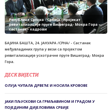
Република Српска - Србија - пројекат
ревитализације пруге Вишеград- Мокра Гора -
састанак - кадрови
БАЈИНА БАШТА, 24. ЈАНУАРА /СРНА/ - Састанак
међувладиних група у вези са пројектом
ревитализације ускотрачне пруге Вишеград- Мокра
Гора.
ДЕСК ВИЈЕСТИ
ОЛУЈА ЧУПАЛА ДРВЕЋЕ И НОСИЛА КРОВОВЕ
ЈАКИ ПЉУСКОВИ СА ГРМЉАВИНОМ И ГРАДОМ У
ПОЈЕДИНИМ ДИЈЕЛОВИМА СРБИЈЕ