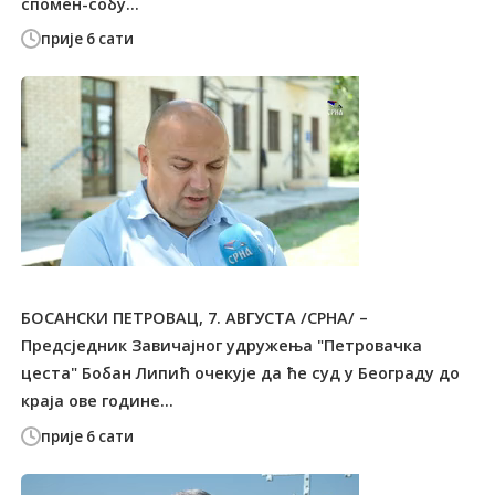
спомен-собу...
прије 6 сати
БОСАНСКИ ПЕТРОВАЦ, 7. АВГУСТА /СРНА/ –
Предсједник Завичајног удружења "Петровачка
цеста" Бобан Липић очекује да ће суд у Београду до
краја ове године...
прије 6 сати