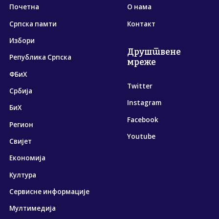
Почетна
О нама
Српска памти
Контакт
Избори
Друштвене
Република Српска
мреже
ФБиХ
Twitter
Србија
Instagram
БиХ
Facebook
Регион
Youtube
Свијет
Економија
Култура
Сервисне информације
Мултимедија