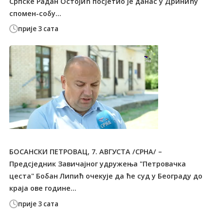
Српске Радан Остојић посјетио је данас у Дринићу
спомен-собу...
прије 3 сата
БОСАНСКИ ПЕТРОВАЦ, 7. АВГУСТА /СРНА/ –
Предсједник Завичајног удружења "Петровачка
цеста" Бобан Липић очекује да ће суд у Београду до
краја ове године...
прије 3 сата