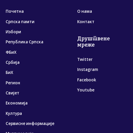
Почетна
О нама
Српска памти
Контакт
Избори
Друштвене
Република Српска
мреже
ФБиХ
Twitter
Србија
Instagram
БиХ
Facebook
Регион
Youtube
Свијет
Економија
Култура
Сервисне информације