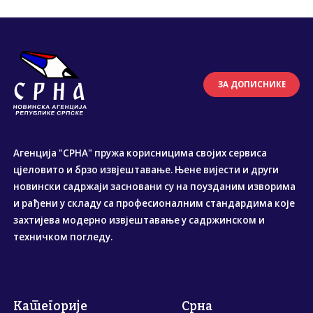
ЗА ДОПИСНИКЕ
Агенција "СРНА" пружа корисницима својих сервиса
цјеловито и брзо извјештавање. Њене вијести и други
новински садржаји засновани су на поузданим изворима
и рађени у складу са професионалним стандардима које
захтијева модерно извјештавање у садржинском и
техничком погледу.
Категорије
Срна