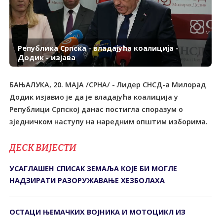
Република Српска - владајућа коалиција -
Додик - изјава
БАЊАЛУКА, 20. МАЈА /СРНА/ - Лидер СНСД-а Милорад
Додик изјавио је да је владајућа коалиција у
Републици Српској данас постигла споразум о
зједничком наступу на наредним општим изборима.
ДЕСК ВИЈЕСТИ
УСАГЛАШЕН СПИСАК ЗЕМАЉА КОЈЕ БИ МОГЛЕ
НАДЗИРАТИ РАЗОРУЖАВАЊЕ ХЕЗБОЛАХА
ОСТАЦИ ЊЕМАЧКИХ ВОЈНИКА И МОТОЦИКЛ ИЗ