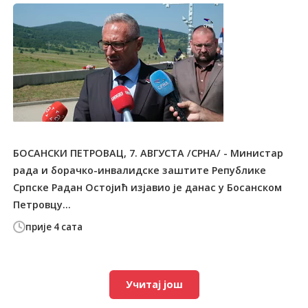
БОСАНСКИ ПЕТРОВАЦ, 7. АВГУСТА /СРНА/ - Министар
рада и борачко-инвалидске заштите Републике
Српске Радан Остојић изјавио је данас у Босанском
Петровцу...
прије 4 сата
Учитај још