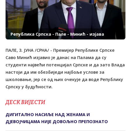
Република Српска - Пале - Минић - изјава
ПАЛЕ, 3. ЈУНА /СРНА/ - Премијер Републике Српске
Саво Минић изјавио је данас на Палама да су
студенти највећи потенцијал Српске и да зато Влада
настоји да им обезбиједи најбоље услове за
школовање, јер се од њих очекује да воде Републику
ДЕСК ВИЈЕСТИ
ДИГИTАЛНО НАСИЉЕ НАД ЖЕНАМА И
ДЈЕВОЈЧИЦАМА НИЈЕ ДОВОЉНО ПРЕПОЗНАTО