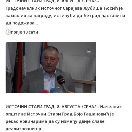
ИСТОЧНИ СТАРИ ГРАД, 8. АВГУСТА /СРНА/ -
Градоначелник Источног Сарајева Љубиша Ћосић је
захвалио за награду, истичући да ће град наставити
да подржава...
прије 10 сати
ИСТОЧНИ СТАРИ ГРАД, 8. АВГУСТА /СРНА/ - Начелник
општине Источни Стари Град Бојо Гашановић је
рекао новинарима да су између двије славе
реализовани пр...