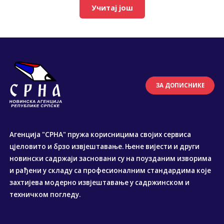
Учитај још
ЗА ДОПИСНИКЕ
Агенција "СРНА" пружа корисницима својих сервиса
цјеловито и брзо извјештавање. Њене вијести и други
новински садржаји засновани су на поузданим изворима
и рађени у складу са професионалним стандардима које
захтијева модерно извјештавање у садржинском и
техничком погледу.