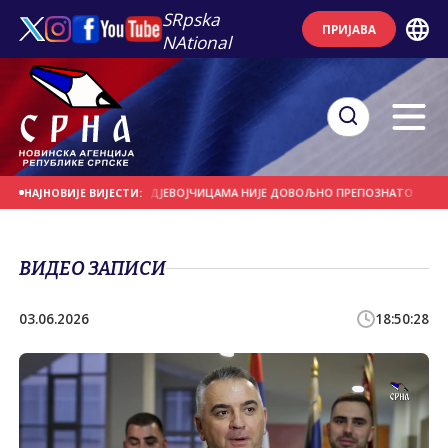
SRpska
ПРИЈАВА
NAtional
НАСИЉЕ НАД ЖЕНАМА И ДЈЕВОЈЧИЦАМА НИЈЕ ДОВОЉНО ПРЕПОЗНАTО
УСВА
НАЈНОВИЈЕ ВИЈЕСТИ:
ВИДЕО ЗАПИСИ
03.06.2026
18:50:28