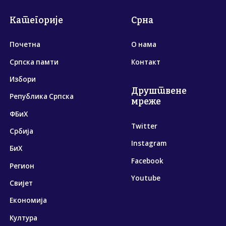
Категорије
Срна
Почетна
О нама
Српска памти
Контакт
Избори
Друштвене
Република Српска
мреже
ФБиХ
Twitter
Србија
Instagram
БиХ
Facebook
Регион
Youtube
Свијет
Економија
Култура